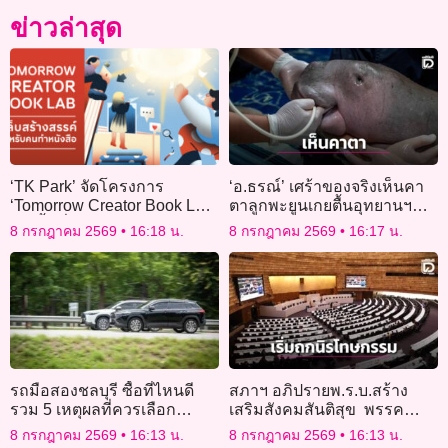
ข่าวล่าสุด
‘TK Park’ จัดโครงการ
‘อ.ธรณ์’ เศร้าของจริงเห็นคา
‘Tomorrow Creator Book Lab’
ตาลูกพะยูนเกยตื้นอุทยานฯ
เปิดพื้นที่ทดลองอนาคตวงการ
แหลมสน ระนอง ติดกับจุด
8 กรกฎาคม 2569
16:18 น.
8 กรกฎาคม 2569
16:17 น.
หนังสือไทย
สร้างท่าเรือ ‘แลนด์บริดจ์’
รถมือสองชลบุรี ซื้อที่ไหนดี
สภาฯ อภิปรายพ.ร.บ.สร้าง
รวม 5 เหตุผลที่ควรเลือก
เสริมสังคมสันติสุข พรรค
Toyota Sure
ประชาชนอัดไม่จริงใจลด
8 กรกฎาคม 2569
16:13 น.
8 กรกฎาคม 2569
16:13 น.
ความขัดแย้ง