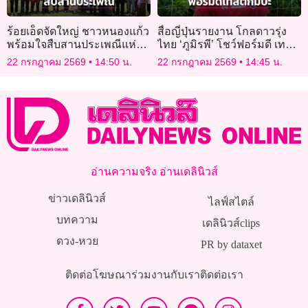
ร้อยเอ็ดจัดใหญ่ ชาวหนองแก้ว
สื่อญี่ปุ่นรายงาน โกลดาวรุ่ง
พร้อมใจสืบสานประเพณีแห่
ไทย ‘ภูมิรพี’ โชว์ฟอร์มดี เทสต์
เทียนเข้าพรรษา สืบทอด
‘กัมบะ โอซากา’
22 กรกฎาคม 2569
14:50 น.
22 กรกฎาคม 2569
14:45 น.
ศรัทธาสู่คนรุ่นใหม่
อ่านความจริง อ่านเดลินิวส์
ข่าวเดลินิวส์
ไลฟ์สไตล์
บทความ
เดลินิวส์clips
ดวง-หวย
PR by dataxet
ติดต่อโฆษณา
ร่วมงานกับเรา
ติดต่อเรา