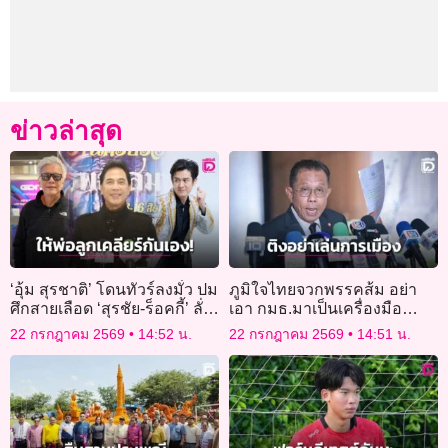
ข่าวล่าสุด
‘อุ้ม สุรชาติ’ โดนทัวร์ลงมั่ว ปม
ภูมิใจไทยจวกพรรคส้ม อย่า
ศึกสายเลือด ‘สุรชัย-ร็อคกี้’ ลั่น
เอา กมธ.มาเป็นเครื่องมือ
ให้พ่อลูกคุยกันเอง!
ทางการเมือง เพลินใช้จนสภา
22 กรกฎาคม 2569
14:52 น.
22 กรกฎาคม 2569
14:51 น.
เสียหาย