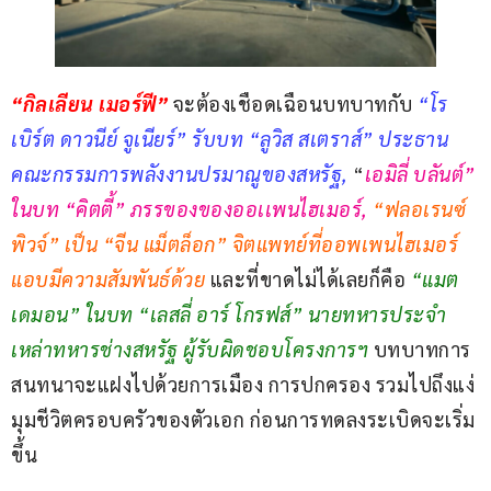
“กิลเลียน เมอร์ฟี”
จะต้องเชือดเฉือนบทบาทกับ 
“โร
เบิร์ต ดาวนีย์ จูเนียร์” รับบท “ลูวิส สเตราส์” ประธาน
คณะกรรมการพลังงานปรมาณูของสหรัฐ,
“
เอมิลี่ บลันต์” 
ในบท “คิตตี้” ภรรของของออเเพนไฮเมอร์,
“ฟลอเรนซ์ 
พิวจ์” เป็น “จีน แม็ตล็อก” จิตแพทย์ที่ออพเพนไฮเมอร์
แอบมีความสัมพันธ์ด้วย 
และที่ขาดไม่ได้เลยก็คือ 
“แมต 
เดมอน” ในบท “เลสลี่ อาร์ โกรฟส์” นายทหารประจำ
เหล่าทหารช่างสหรัฐ ผู้รับผิดชอบโครงการฯ
 บทบาทการ
สนทนาจะแฝงไปด้วยการเมือง การปกครอง รวมไปถึงแง่
มุมชีวิตครอบครัวของตัวเอก ก่อนการทดลงระเบิดจะเริ่ม
ขึ้น 