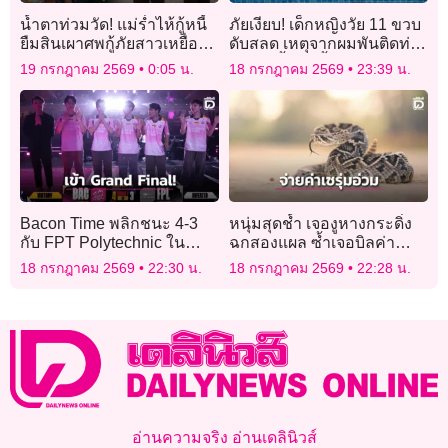
น้ำตาท่วมวัด! แม่ร่ำไห้กู้หนี้
ภัยเงียบ! เด็กหญิงวัย 11 ขวบ
ยืมสินเผาศพกู้ภัยสาวเหยื่อ
ดับสลด เหตุจากผมพันติดท่อ
‘โรงเบียร์ ณ ลาดพร้าว’
ระบายน้ำจนขึ้นจากก้นสระ
19 กรกฎาคม 2569
0:05 น.
18 กรกฎาคม 2569
23:39 น.
ไม่ได้
Bacon Time พลิกชนะ 4-3
หนุ่มสุดช้ำ เจองูหางกระดิ่ง
กับ FPT Polytechnic ใน
ฉกสองแผล ซ้ำเจอบิลค่า
APL 2026!
รักษาอ่วม 1.3 ล้านดอลลาร์
18 กรกฎาคม 2569
22:30 น.
18 กรกฎาคม 2569
22:28 น.
อ่านความจริง อ่านเดลินิวส์