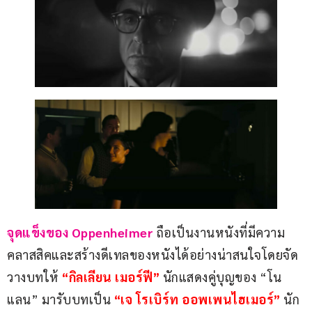
จุดแข็งของ Oppenheimer
ถือเป็นงานหนังที่มีความ
คลาสสิคและสร้างดีเทลของหนังได้อย่างน่าสนใจโดยจัด
วางบทให้ 
“กิลเลียน เมอร์ฟี” 
นักแสดงคู่บุญของ “โน
แลน” มารับบทเป็น 
“เจ โรเบิร์ท ออพเพนไฮเมอร์” 
นัก