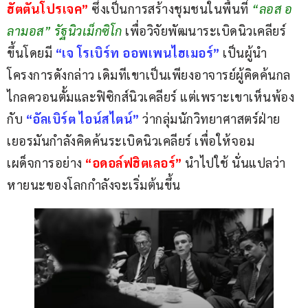
ฮัตตันโปรเจค” 
ซึ่งเป็นการสร้างชุมชนในพื้นที่ 
“ลอส อ
ลามอส” รัฐนิวเม็กซิโก
 เพื่อวิจัยพัฒนาระเบิดนิวเคลียร์
ขึ้นโดยมี
 “เจ โรเบิร์ท ออพเพนไฮเมอร์”
 เป็นผู้นำ
โครงการดังกล่าว เดิมทีเขาเป็นเพียงอาจารย์ผู้คิดค้นกล
ไกลควอนตั้มและฟิซิกส์นิวเคลียร์ แต่เพราะเขาเห็นพ้อง
กับ 
“อัลเบิร์ต ไอน์สไตน์”
 ว่ากลุ่มนักวิทยาศาสตร์ฝ่าย
เยอรมันกำลังคิดค้นระเบิดนิวเคลียร์ เพื่อให้จอม
เผด็จการอย่าง 
“อดอล์ฟฮิตเลอร์”
 นำไปใช้ นั่นแปลว่า
หายนะของโลกกำลังจะเริ่มต้นขึ้น 