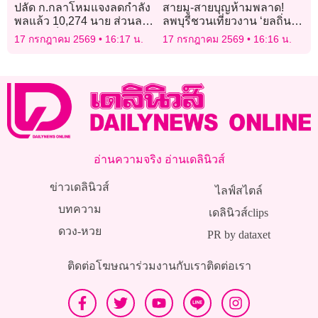
ปลัด ก.กลาโหมแจงลดกำลัง
สายมู-สายบุญห้ามพลาด!
พลแล้ว 10,274 นาย ส่วนลด
ลพบุรีชวนเที่ยวงาน ‘ยลถิ่น
นายพลเป็นไปตามแผน
กกโก ทำบุญใหญ่โต แห่
17 กรกฎาคม 2569
16:17 น.
17 กรกฎาคม 2569
16:16 น.
เทียน 9 วัด’ จัดเต็ม 7 วัน 7
คืน
อ่านความจริง อ่านเดลินิวส์
ข่าวเดลินิวส์
ไลฟ์สไตล์
บทความ
เดลินิวส์clips
ดวง-หวย
PR by dataxet
ติดต่อโฆษณา
ร่วมงานกับเรา
ติดต่อเรา