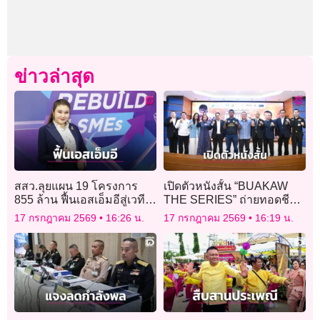
ข่าวล่าสุด
สสว.ลุยแผน 19 โครงการ
เปิดตัวหนังสั้น “BUAKAW
855 ล้าน ฟื้นเอสเอ็มอีสู่เวที
THE SERIES” ถ่ายทอดชีวิต
โลก รอดภัยพิบัติ
“บัวขาว บัญชาเมฆ” สร้าง
17 กรกฎาคม 2569
16:26 น.
17 กรกฎาคม 2569
16:19 น.
แรงบันดาลใจ ดันมวยไทยสู่
Soft Power โลก