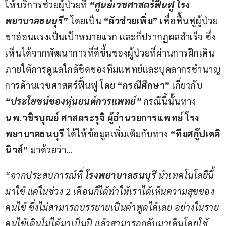
ให้บริการช่วยผู้ป่วยที่ 
“
ศูนย์เวชศาสตร์ฟื้นฟู
โรง
พยาบาลธนบุรี
”
โดยเป็น 
“
ตัวช่วยเพิ่ม
”
 เพื่อฟื้นฟูผู้ป่วย
ขาอ่อนแรงเป็นเป้าหมายแรก และก็ปรากฏผลสำเร็จ ซึ่ง
เห็นได้จากพัฒนาการที่ดีขึ้นของผู้ป่วยที่ผ่านการฝึกเดิน
ภายใต้การดูแลใกล้ชิดของทีมแพทย์และบุคลากรชำนาญ
การด้านเวชศาสตร์ฟื้นฟู โดย 
“
กรณีศึกษา
”
 เกี่ยวกับ 
“
ประโยชน์ของหุ่นยนต์การแพทย์
”
กรณีนี้นั้นทาง 
นพ.วชิรบุณย์ ศาสตระรุจิ ผู้อำนวยการแพทย์ โรง
พยาบาลธนบุรี
 ได้ให้ข้อมูลเพิ่มเติมกับทาง 
“
ทีมสกู๊ปเดลิ
นิวส์
”
 มาด้วยว่า…
“
จากประสบการณ์ที่ 
โรงพยาบาลธนบุรี 
นำเทคโนโลยีนี้
มาใช้ แค่ในช่วง 
2
 เดือนก็ได้ทำให้เราได้เห็นความสุขของ
คนไข้ ซึ่งไม่สามารถบรรยายเป็นคำพูดได้เลย อย่างในราย
คนไข้เดินไม่ได้มาเป็นปี แล้วสามารถกลับมาเดินโดยใช้ 