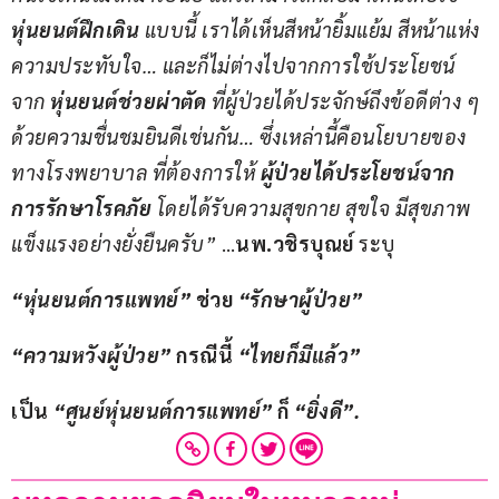
หุ่นยนต์ฝึกเดิน 
แบบนี้ เราได้เห็นสีหน้ายิ้มแย้ม สีหน้าแห่ง
ความประทับใจ… และก็ไม่ต่างไปจากการใช้ประโยชน์
จาก 
หุ่นยนต์ช่วยผ่าตัด
 ที่ผู้ป่วยได้ประจักษ์ถึงข้อดีต่าง ๆ 
ด้วยความชื่นชมยินดีเช่นกัน… ซึ่งเหล่านี้คือนโยบายของ
ทางโรงพยาบาล ที่ต้องการให้ 
ผู้ป่วยได้ประโยชน์จาก
การรักษาโรคภัย
 โดยได้รับความสุขกาย สุขใจ มีสุขภาพ
แข็งแรงอย่างยั่งยืนครับ
” 
…
นพ.วชิรบุณย์
 ระบุ
“
หุ่นยนต์การแพทย์
”
ช่วย 
“
รักษาผู้ป่วย
”
“
ความหวังผู้ป่วย
”
กรณีนี้ 
“
ไทยก็มีแล้ว
”
เป็น 
“
ศูนย์หุ่นยนต์การแพทย์
”
ก็ 
“
ยิ่งดี
”.