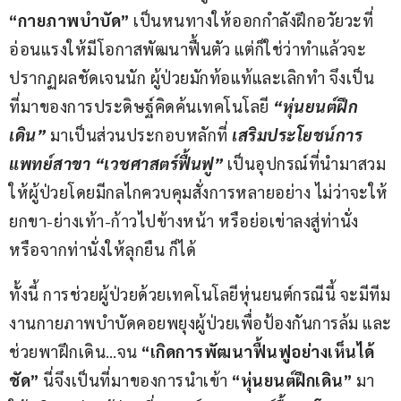
“
กายภาพบำบัด
”
 เป็นหนทางให้ออกกำลังฝึกอวัยวะที่
อ่อนแรงให้มีโอกาสพัฒนาฟื้นตัว แต่ก็ใช่ว่าทำแล้วจะ
ปรากฏผลชัดเจนนัก ผู้ป่วยมักท้อแท้และเลิกทำ จึงเป็น
ที่มาของการประดิษฐ์คิดค้นเทคโนโลยี 
“
หุ่นยนต์ฝึก
เดิน
”
 มาเป็นส่วนประกอบหลักที่ 
เสริมประโยชน์การ
แพทย์สาขา 
“
เวชศาสตร์ฟื้นฟู
”
เป็นอุปกรณ์ที่นำมาสวม
ให้ผู้ป่วยโดยมีกลไกควบคุมสั่งการหลายอย่าง ไม่ว่าจะให้
ยกขา-ย่างเท้า-ก้าวไปข้างหน้า หรือย่อเข่าลงสู่ท่านั่ง 
หรือจากท่านั่งให้ลุกยืน ก็ได้
ทั้งนี้ การช่วยผู้ป่วยด้วยเทคโนโลยีหุ่นยนต์กรณีนี้ จะมีทีม
งานกายภาพบำบัดคอยพยุงผู้ป่วยเพื่อป้องกันการล้ม และ
ช่วยพาฝึกเดิน…จน 
“
เกิดการพัฒนาฟื้นฟูอย่างเห็นได้
ชัด
” 
นี่จึงเป็นที่มาของการนำเข้า 
“
หุ่นยนต์ฝึกเดิน
”
 มา