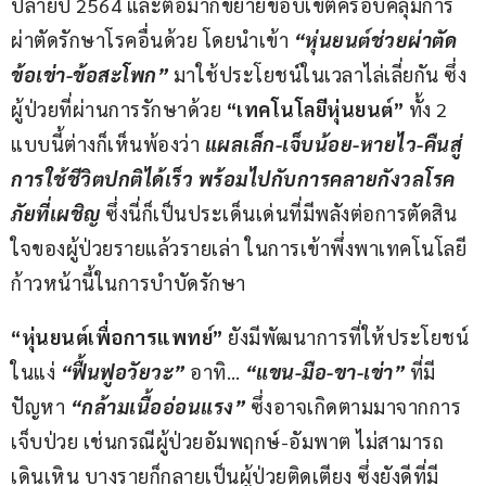
ปลายปี 2564 และต่อมาก็ขยายขอบเขตครอบคลุมการ
ผ่าตัดรักษาโรคอื่นด้วย โดยนำเข้า 
“
หุ่นยนต์ช่วยผ่าตัด
ข้อเข่า-ข้อสะโพก
”
 มาใช้ประโยชน์ในเวลาไล่เลี่ยกัน ซึ่ง
ผู้ป่วยที่ผ่านการรักษาด้วย 
“
เทคโนโลยีหุ่นยนต์
”
 ทั้ง 2 
แบบนี้ต่างก็เห็นพ้องว่า 
แผลเล็ก-เจ็บน้อย-หายไว-คืนสู่
การใช้ชีวิตปกติได้เร็ว พร้อมไปกับการคลายกังวลโรค
ภัยที่เผชิญ
ซึ่งนี่ก็เป็นประเด็นเด่นที่มีพลังต่อการตัดสิน
ใจของผู้ป่วยรายแล้วรายเล่า ในการเข้าพึ่งพาเทคโนโลยี
ก้าวหน้านี้ในการบำบัดรักษา
“
หุ่นยนต์เพื่อการแพทย์
” 
ยังมีพัฒนาการที่ให้ประโยชน์
ในแง่ 
“
ฟื้นฟูอวัยวะ
”
 อาทิ… 
“
แขน-มือ-ขา-เข่า
”
 ที่มี
ปัญหา 
“
กล้ามเนื้ออ่อนแรง
”
 ซึ่งอาจเกิดตามมาจากการ
เจ็บป่วย เช่นกรณีผู้ป่วยอัมพฤกษ์-อัมพาต ไม่สามารถ
เดินเหิน บางรายก็กลายเป็นผู้ป่วยติดเตียง ซึ่งยังดีที่มี 