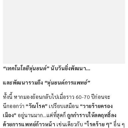
“
เทคโนโลยีหุ่นยนต์
”
นับวันยิ่งพัฒนา…
และพัฒนารวมถึง
“
หุ่นยนต์การแพทย์
”
ทั้งนี้ หากมองย้อนกลับไปเมื่อราว 60-70 ปีก่อนจะ
นึกออกว่า 
“
วัณโรค
”
 เปรียบเสมือน 
“
วายร้ายครอง
เมือง
”
 อยู่นานมาก…แต่ที่สุดก็ 
ถูกกำราบให้ลดฤทธิ์ลง
ด้วยการแพทย์ก้าวหน้า 
เช่นเดียวกับ 
“
โรคร้าย ๆ
” 
อื่น ๆ