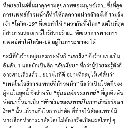
ที่ทยอยโผล่ขึ้นมาคุกคามสุขภาพของมนุษย์เรา…ซึ่งที่สุด 
การแพทย์ก้าวหน้าก็ทำให้ลดความน่ากลัวลงได้ 
รวมถึง
เจ้า 
“
โควิด-
19”
 ที่เคยทำให้ 
“
ผวากันทั้งโลก
” 
แต่ในที่สุด
ก็สามารถสยบฤทธิ์ไวรัสวายร้าย… 
พัฒนาการทางการ
แพทย์ทำให้โควิด-
19
 อยู่ในภาวะขาลง 
ได้
จะมีที่ยังร้ายอยู่ยงคงกระพันก็ 
“
มะเร็ง
”
ซึ่งร้ายแรงเป็น
อันดับ 1 และมักเป็นอีก 
“
ภัยเงียบ
”
 ที่กว่าผู้ป่วยจะรู้ตัวก็
อาจสายเสียแล้ว… อย่างไรก็ดี อย่างที่ระบุไว้แต่ต้นว่า 
“
เทคโนโลยีการแพทย์ที่ก้าวหน้า
” 
ถือว่าเป็นโชคดีของ
ผู้คนในยุคนี้ ซึ่งสำหรับ 
“
หุ่นยนต์การแพทย์
”
ที่ถูกคิดค้น
พัฒนาขึ้นมาเป็น 
“
ตัวช่วยของแพทย์ในการบำบัดรักษา
โรค
”
นั้น…ก็รวมถึงในการผ่าตัด ที่ช่วยให้ศัลยแพทย์มี
ทางเลือกทำการผ่าตัดโดยไม่ต้องกรีดเปิดแผลใหญ่ ๆ 