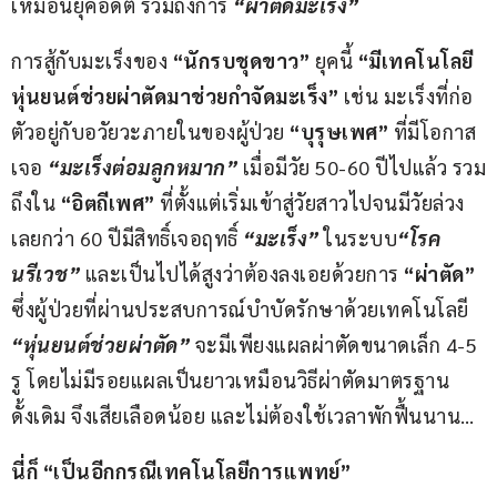
เหมือนยุคอดีต รวมถึงการ 
“
ผ่าตัดมะเร็ง
”
การสู้กับมะเร็งของ 
“
นักรบชุดขาว
”
 ยุคนี้ 
“
มีเทคโนโลยี
หุ่นยนต์ช่วยผ่าตัดมาช่วยกำจัดมะเร็ง
”
 เช่น มะเร็งที่ก่อ
ตัวอยู่กับอวัยวะภายในของผู้ป่วย 
“
บุรุษเพศ
”
 ที่มีโอกาส
เจอ 
“
มะเร็งต่อมลูกหมาก
”
 เมื่อมีวัย 50-60 ปีไปแล้ว รวม
ถึงใน 
“
อิตถีเพศ
”
 ที่ตั้งแต่เริ่มเข้าสู่วัยสาวไปจนมีวัยล่วง
เลยกว่า 60 ปีมีสิทธิ์เจอฤทธิ์ 
“
มะเร็ง
” 
ในระบบ
“
โรค
นรีเวช
”
และเป็นไปได้สูงว่าต้องลงเอยด้วยการ 
“
ผ่าตัด
” 
ซึ่งผู้ป่วยที่ผ่านประสบการณ์บำบัดรักษาด้วยเทคโนโลยี 
“
หุ่นยนต์ช่วยผ่าตัด
”
 จะมีเพียงแผลผ่าตัดขนาดเล็ก 4-5 
รู โดยไม่มีรอยแผลเป็นยาวเหมือนวิธีผ่าตัดมาตรฐาน
ดั้งเดิม จึงเสียเลือดน้อย และไม่ต้องใช้เวลาพักฟื้นนาน…
นี่ก็ 
“
เป็นอีกกรณีเทคโนโลยีการแพทย์
”