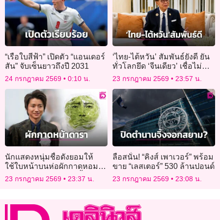
“เรือใบสีฟ้า” เปิดตัว “แอนเดอร์
‘ไทย-ไต้หวัน’ สัมพันธ์ยังดี ยัน
สัน” จับเซ็นยาวถึงปี 2031
ทั่วโลกยึด ‘จีนเดียว’ เชื่อไม่
กระทบฟรีวีซ่า
24 กรกฎาคม 2569
0:10 น.
23 กรกฎาคม 2569
23:57 น.
นักแสดงหนุ่มชื่อดังยอมให้
ลือสนั่น! “คิงส์ เพาเวอร์” พร้อม
ใช้ใบหน้าบนห่อผักกาดหอม
ขาย “เลสเตอร์” 530 ล้านปอนด์
หวังแก้ปัญหาผักเหลือทิ้ง
23 กรกฎาคม 2569
23:37 น.
23 กรกฎาคม 2569
23:08 น.