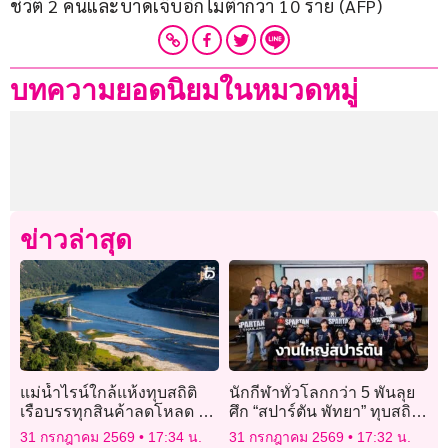
ชีวิต 2 คนและบาดเจ็บอีกไม่ต่ำกว่า 10 ราย (AFP)
บทความยอดนิยมในหมวดหมู่
ข่าวล่าสุด
แม่น้ำไรน์ใกล้แห้งทุบสถิติ
นักกีฬาทั่วโลกกว่า 5 พันลุย
เรือบรรทุกสินค้าลดโหลด ดัน
ศึก “สปาร์ตัน พัทยา” ทุบสถิติ
ต้นทุนขนส่งพุ่ง
สปาร์ตัน คิดส์ ดันสนามไทย
31 กรกฎาคม 2569
17:34 น.
31 กรกฎาคม 2569
17:32 น.