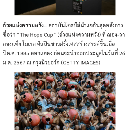
ถ้วยแห่งความหวัง
… สถาบันโซธบีส์นำแจกันสุดอลังการ
ชื่อว่า “The Hope Cup” (ถ้วยแห่งความหวัง) ที่ ฌอง-วา
ลองแต็ง โมเรล ศิลปินชาวฝรั่งเศสสร้างสรรค์ขึ้นเมื่อ
ปีค.ศ. 1885 ออกแสดง ก่อนจะนำออกประมูลในวันที่ 26 
ม.ค. 2567 ณ กรุงนิวยอร์ก (GETTY IMAGES)