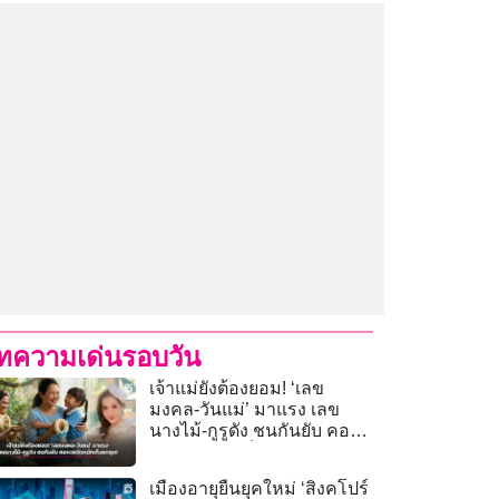
ทความเด่นรอบวัน
เจ้าแม่ยังต้องยอม! ‘เลข
มงคล-วันแม่’ มาแรง เลข
นางไม้-กูรูดัง ชนกันยับ คอ
หวยจัดหนักเก็งยกชุด!
เมืองอายุยืนยุคใหม่ ‘สิงคโปร์