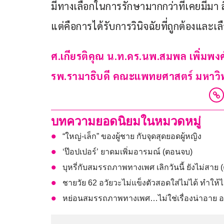
มีทางเลือกในการรักษามากกว่าที่เคยมีมา สิ่ง
แต่คือการได้รับการวินิจฉัยที่ถูกต้องแล
ศ.เกียรติคุณ น.ท.ดร.นพ.สมพล เพิ่มพง
รพ.รามาธิบดี คณะแพทยศาสตร์ มหาวิ
บทความยอดนิยมในหมวดหมู่
“ใหญ่-เล็ก” ของผู้ชาย กับจุดสุดยอดผู้หญิง
‘ป๊อปเปอร์’ ยาดมเพิ่มอารมณ์ (ตอนจบ)
บุหรี่กับสมรรถภาพทางเพศ เลิกวันนี้ ยังไม่สาย 
ชายวัย 62 อวัยวะไม่แข็งตัวสอดใส่ไม่ได้ ทำใ
หย่อนสมรรถภาพทางเพศ…ไม่ใช่เรื่องน่าอาย 