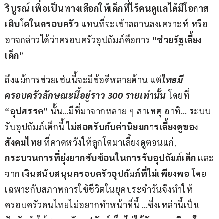
ริบูรณ์ เพื่อเป็นทางเลือกให้เด็กที่ไร้คนดูแลได้มีโอกาส
เติบโตในครอบครัว
 แทนที่จะเข้าสถานสงเคราะห์ หรือ
อาจกล่าวได้ว่าครอบครัวอุปถัมภ์คือการ 
“ช่วยรัฐเลี้ยง
เด็ก”
ถึงแม้การช่วยเช่นนี้จะมีข้อดีหลายด้าน แต่
ไทยมี
ครอบครัวลักษณะนี้อยู่ราว 300 รายเท่านั้น
 โดยที่ 
“อุปสรรค”
 นั้น…มีที่มาจากหลาย ๆ สาเหตุ อาทิ… ระบบ
รับอุปถัมภ์เด็กนี้ 
ไม่สอดรับกับค่านิยมการเลี้ยงดูของ
สังคมไทย
 ที่คาดหวังให้ลูกโตมาเลี้ยงดูตอนแก่, 
กระบวนการที่ยุ่งยากซับซ้อนในการรับอุปถัมภ์เด็ก
 และ
จาก 
เงินสนับสนุนครอบครัวอุปถัมภ์ที่ไม่เพียงพอ 
โดย
เฉพาะกับสภาพการใช้ชีวิตในยุคประจำวันจึงทำให้
ครอบครัวคนไทยไม่อยากทำหน้าที่นี้ …ซึ่งเหล่านี้เป็น