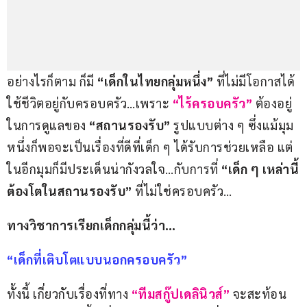
อย่างไรก็ตาม ก็มี 
“เด็กในไทยกลุ่มหนึ่ง” 
ที่ไม่มีโอกาสได้
ใช้ชีวิตอยู่กับครอบครัว…เพราะ 
“ไร้ครอบครัว”
ต้องอยู่
ในการดูแลของ
 “สถานรองรับ”
 รูปแบบต่าง ๆ ซึ่งแม้มุม
หนึ่งก็พอจะเป็นเรื่องที่ดีที่เด็ก ๆ ได้รับการช่วยเหลือ แต่
ในอีกมุมก็มีประเด็นน่ากังวลใจ…กับการที่ 
“เด็ก ๆ เหล่านี้
ต้องโตในสถานรองรับ”
 ที่ไม่ใช่ครอบครัว…
ทางวิชาการเรียกเด็กกลุ่มนี้ว่า
…
“เด็กที่เติบโตแบบนอกครอบครัว”
ทั้งนี้ เกี่ยวกับเรื่องที่ทาง 
“ทีมสกู๊ปเดลินิวส์”
 จะสะท้อน