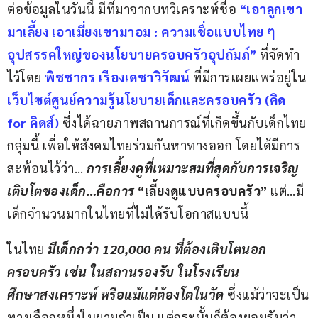
ต่อข้อมูลในวันนี้ มีที่มาจากบทวิเคราะห์ชื่อ 
“เอาลูกเขา
มาเลี้ยง เอาเมี่ยงเขามาอม : ความเชื่อแบบไทย ๆ 
อุปสรรคใหญ่ของนโยบายครอบครัวอุปถัมภ์”
 ที่จัดทำ
ไว้โดย 
พิชชากร เรืองเดชาวิวัฒน์
ที่มีการเผยแพร่อยู่ใน 
เว็บไซต์ศูนย์ความรู้นโยบายเด็กและครอบครัว (คิด 
for คิดส์)
 ซึ่งได้ฉายภาพสถานการณ์ที่เกิดขึ้นกับเด็กไทย
กลุ่มนี้ เพื่อให้สังคมไทยร่วมกันหาทางออก โดยได้มีการ
สะท้อนไว้ว่า… 
การเลี้ยงดูที่เหมาะสมที่สุดกับการเจริญ
เติบโตของเด็ก…คือการ 
“เลี้ยงดูแบบครอบครัว” 
แต่…มี
เด็กจำนวนมากในไทยที่ไม่ได้รับโอกาสแบบนี้
ในไทย 
มีเด็กกว่า 120,000 คน ที่ต้องเติบโตนอก
ครอบครัว เช่น ในสถานรองรับ ในโรงเรียน
ศึกษาสงเคราะห์ หรือแม้แต่ต้องโตในวัด
 ซึ่งแม้ว่าจะเป็น
ทางเลือกหนึ่งในยามจำเป็น แต่กระนั้นก็ต้องยอมรับว่า… 