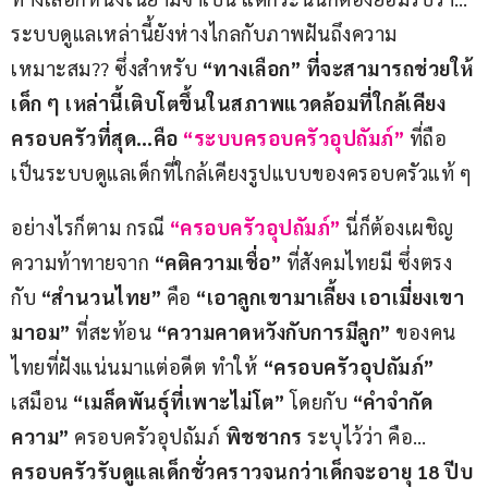
ระบบดูแลเหล่านี้ยังห่างไกลกับภาพฝันถึงความ
เหมาะสม?? ซึ่งสำหรับ 
“ทางเลือก” ที่จะสามารถช่วยให้
เด็ก ๆ เหล่านี้เติบโตขึ้นในสภาพแวดล้อมที่ใกล้เคียง
ครอบครัวที่สุด…คือ 
“ระบบครอบครัวอุปถัมภ์”
ที่ถือ
เป็นระบบดูแลเด็กที่ใกล้เคียงรูปแบบของครอบครัวแท้ ๆ
อย่างไรก็ตาม กรณี 
“ครอบครัวอุปถัมภ์”
 นี่ก็ต้องเผชิญ
ความท้าทายจาก 
“คติความเชื่อ” 
ที่สังคมไทยมี ซึ่งตรง
กับ 
“สำนวนไทย” 
คือ 
“เอาลูกเขามาเลี้ยง เอาเมี่ยงเขา
มาอม”
 ที่สะท้อน 
“ความคาดหวังกับการมีลูก” 
ของคน
ไทยที่ฝังแน่นมาแต่อดีต ทำให้ 
“ครอบครัวอุปถัมภ์”
เสมือน 
“เมล็ดพันธุ์ที่เพาะไม่โต”
 โดยกับ 
“คำจำกัด
ความ” 
ครอบครัวอุปถัมภ์ 
พิชชากร
 ระบุไว้ว่า คือ… 
ครอบครัวรับดูแลเด็กชั่วคราวจนกว่าเด็กจะอายุ 18 ปีบ