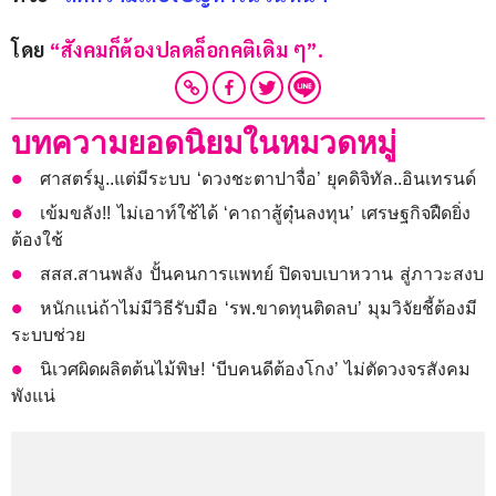
โดย 
“สังคมก็ต้องปลดล็อกคติเดิม ๆ”.
บทความยอดนิยมในหมวดหมู่
ศาสตร์มู..แต่มีระบบ ‘ดวงชะตาปาจื่อ’ ยุคดิจิทัล..อินเทรนด์
เข้มขลัง!! ไม่เอาท์ใช้ได้ ‘คาถาสู้ตุ๋นลงทุน’ เศรษฐกิจฝืดยิ่ง
ต้องใช้
สสส.สานพลัง ปั้นคนการแพทย์ ปิดจบเบาหวาน สู่ภาวะสงบ
หนักแน่ถ้าไม่มีวิธีรับมือ ‘รพ.ขาดทุนติดลบ’ มุมวิจัยชี้ต้องมี
ระบบช่วย
นิเวศผิดผลิตต้นไม้พิษ! ‘บีบคนดีต้องโกง’ ไม่ตัดวงจรสังคม
พังแน่