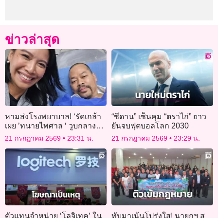
ข่าวล่าสุด
หามส่งโรงพยาบาล! ‘รัดเกล้า
“ซีดาน” เซ็นคุม “ตราไก่” ยาว
เผย ’ทนายไพศาล ‘ วูบกลางวง
ยันจบฟุตบอลโลก 2030
ประชุม กมธ.พบ หัวใจเต้นผิด
21 กรกฎาคม 2569
23:31 น.
21 กรกฎาคม 2569
23:29 น.
จังหวะ ตอนนี้ปลอดภัยแล้ว
ตัวแทนจำหน่าย ‘โลจิเทค’ ใน
ทับมาเน้นโปร่งใส! นายกฯ สุ