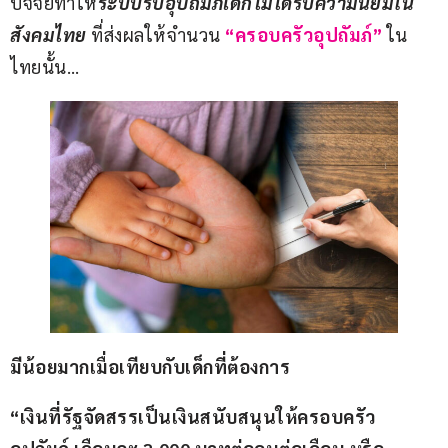
ปัจจัยทำให้
ระบบรับอุปถัมภ์เด็กไม่ได้รับความนิยมใน
สังคมไทย
 ที่ส่งผลให้จำนวน 
“ครอบครัวอุปถัมภ์”
ใน
ไทยนั้น…
มีน้อยมากเมื่อเทียบกับเด็กที่ต้องการ
“เงินที่รัฐจัดสรรเป็นเงินสนับสนุนให้ครอบครัว