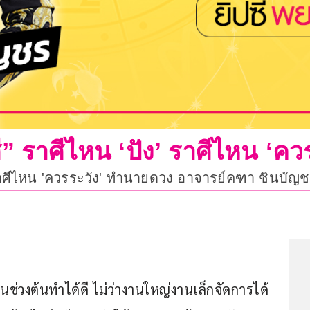
” ราศีไหน ‘ปัง’ ราศีไหน ‘ควร
ราศีไหน 'ควรระวัง' ทำนายดวง อาจารย์คฑา ชินบัญชร
นช่วงต้นทำได้ดี ไม่ว่างานใหญ่งานเล็กจัดการได้