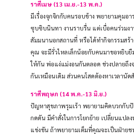
ราศีเมษ (13 เม.ย.-13 พ.ค.)
มีเรื่องจุกจิกกับคนรอบข้าง พยายามคุมอาร
ซุบซิบนินทา งานราบรื่น แต่เบื่อคนร่วมงา
สัมมนานอกสถานที่ หรือได้ทำกิจกรรมสร้างส
คุณ จะมีรั่วไหลเล็กน้อยกับคนมาขอหยิบยืม
ให้กัน พ่อแง่แม่งอนกันตลอด ช่วงปลายถึง
กันเหมือนเดิม ส่วนคนโสดต้องหาเวลานัด
ราศีพฤษภ (14 พ.ค.-13 มิ.ย.)
ปัญหาสุขภาพรุมเร้า พยายามคิดบวกกับปั
กดดัน มีคำสั่งในการโยกย้าย เปลี่ยนแปลงหน
แข่งขัน ถ้าพยายามเต็มที่คุณจะเป็นฝ่ายชน