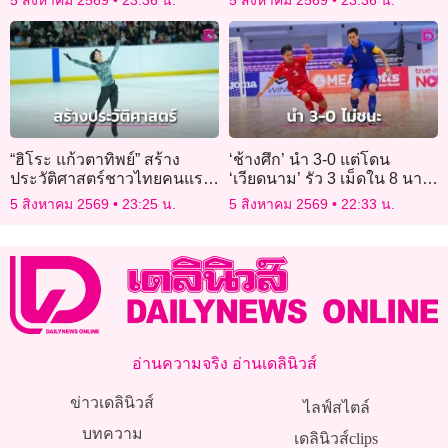
5 สิงหาคม 2569
23:36 น.
5 สิงหาคม 2569
23:36 น.
อนาคต
“ฮิโระ แก้วตาทิพย์” สร้าง
‘ช้างศึก’ นำ 3-0 แต่โดน
ประวัติศาสตร์ชาวไทยคนแรก
‘เวียดนาม’ รัว 3 เม็ดใน 8 นาที
ผงาดคว้าแชมป์ศึกฟิกเกอร์ส
ตีเจ๊า
5 สิงหาคม 2569
23:25 น.
5 สิงหาคม 2569
22:33 น.
เก็ตติ้งเอเชีย 2026
อ่านความจริง อ่านเดลินิวส์
ข่าวเดลินิวส์
ไลฟ์สไตล์
บทความ
เดลินิวส์clips