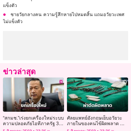
แข็งตัว
ชายวัยกลางคน ความรู้สึกหายไปหมดสิ้น แถมอวัยวะเพศ
ไม่แข็งตัว
ข่าวล่าสุด
“สกมช.”เร่งยกเครื่องใหม่ระบบ
ศัลยแพทย์อังกฤษเย็บอวัยวะ
ความปลอดภัยไอทีภาครัฐ 300
ภายในของคนไข้ผิดพลาด ทำ
กรม ป้องกันข้อมูลหลุดอีกใน
อุจจาระไร้ทางระบาย