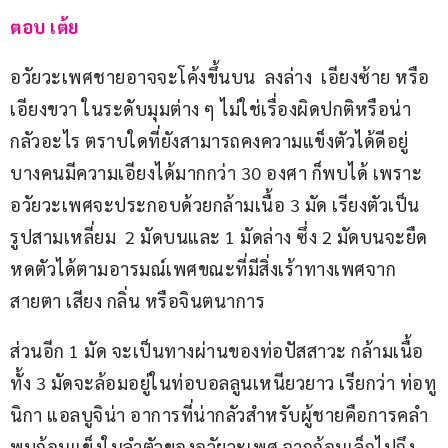
ตอบ เต้ย
อวัยวะเพศชายอาจจะโค้งขึ้นบน  ลงล่าง  เอียงซ้าย หรือ
เอียงขวา ในระดับมุมต่าง ๆ ไม่ใช่เรื่องผิดปกติหรือน่า
กลัวอะไร ตราบใดที่ยังสามารถคงความแข็งตัวได้ดีอยู่ 
บางคนมีความเอียงได้มากกว่า 30 องศา ก็พบได้ เพราะ
อวัยวะเพศจะประกอบด้วยกล้ามเนื้อ 3 มัด เรียงตัวเป็น
รูปสามเหลี่ยม  2 มัดบนและ 1 มัดล่าง ซึ่ง 2 มัดบนจะยืด
หดตัวได้ตามอารมณ์เพศขณะที่มีสิ่งเร้าทางเพศจาก
สายตา เสียง กลิ่น หรือจินตนาการ
ส่วนอีก 1 มัด จะเป็นทางผ่านของท่อปัสสาวะ กล้ามเนื้อ
ทั้ง 3 มัดจะล้อมอยู่ในท่อบอลลูนเหนียวยาว เรียกว่า ท่อทู
นิกา แอลบูจิน่า อาการที่น่ากลัวสำหรับผู้ชายคือการคลำ
พบก้อนแข็งในลำตัวของอวัยวะเพศ จากก้อนเล็กไปถึง