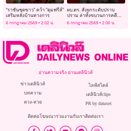
“ราชันชุดขาว” คว้า “ดุมฟรีส์”
ผบ.ตร. สั่งยกระดับปราบ
เสริมหลังบ้านทางการ
ปราม ล่าทั้งขบวนการคดี
แอร์โฮสเตสขนยาเสพติด
6 กรกฎาคม 2569
2:02 น.
6 กรกฎาคม 2569
2:00 น.
ข้ามชาติ
อ่านความจริง อ่านเดลินิวส์
ข่าวเดลินิวส์
ไลฟ์สไตล์
บทความ
เดลินิวส์clips
ดวง-หวย
PR by dataxet
ติดต่อโฆษณา
ร่วมงานกับเรา
ติดต่อเรา