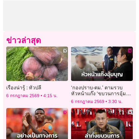
ข่าวล่าสุด
เรื่องน่ารู้ : หัวปลี
‘กองปราบ-ตม.’ ตามรวบ
หัวหน้าแก๊ง ‘ขบวนการอุ้ม
6 กรกฎาคม 2569
4:15 น.
บุญ’ ชาวจีน หลบหนีกบดาน
6 กรกฎาคม 2569
3:30 น.
ไทย