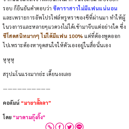
รอบ ก็ยืนยันคำตอบว่า 
ชีดาราสาวไม่มีแฟนแน่นอน
และเพราะการอัพโปรไฟล์หรูหราของชีที่ผ่านมา ทำให้ผู้
ในวงการและหลายๆแวดวงไม่ได้เข้ามาจีบแต่อย่างใด ซึ่ง
ชีโสดสนิทมากๆ ไม่ได้มีแฟน 100%
แต่ที่ต้องพูดออก
ไปเพราะต้องหาจุดสนใจให้ตัวเองอยู่ในสื่อนั่นเอง
หุหุหุ
สรุปมโนแรงมากย่ะ เดี๊ยนงงเลย
——————————
คอลัมน์ 
“มายาลั้ลลา”
โดย 
“มาดามกุ๊งกิ๊ง”