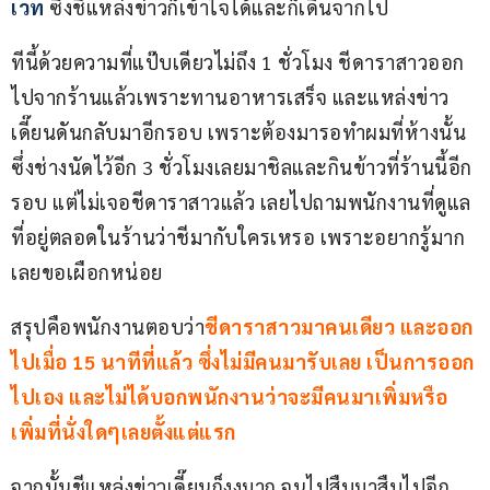
เวท
ซึ่งชีแหล่งข่าวก็เข้าใจได้และก็เดินจากไป
ทีนี้ด้วยความที่แป๊บเดียวไม่ถึง 1 ชั่วโมง ชีดาราสาวออก
ไปจากร้านแล้วเพราะทานอาหารเสร็จ และแหล่งข่าว
เดี๊ยนดันกลับมาอีกรอบ เพราะต้องมารอทำผมที่ห้างนั้น 
ซึ่งช่างนัดไว้อีก 3 ชั่วโมงเลยมาชิลและกินข้าวที่ร้านนี้อีก
รอบ แต่ไม่เจอชีดาราสาวแล้ว เลยไปถามพนักงานที่ดูแล
ที่อยู่ตลอดในร้านว่าชีมากับใครเหรอ เพราะอยากรู้มาก
เลยขอเผือกหน่อย
สรุปคือพนักงานตอบว่า
ชีดาราสาวมาคนเดียว และออก
ไปเมื่อ 15 นาทีที่แล้ว ซึ่งไม่มีคนมารับเลย เป็นการออก
ไปเอง และไม่ได้บอกพนักงานว่าจะมีคนมาเพิ่มหรือ
เพิ่มที่นั่งใดๆเลยตั้งแต่แรก
จากนั้นชีแหล่งข่าวเดี๊ยนก็งงมาก จนไปสืบมาสืบไปอีก