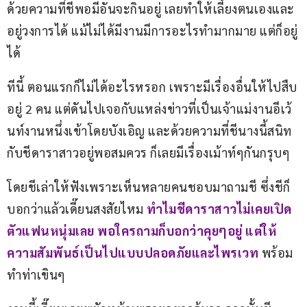
ด้วยความที่ชีพอมีอันจะกินอยู่ เลยทำให้เลี้ยงตนเองและ
อยู่วงการได้ แม้ไม่ได้มีงานมีการอะไรทำมากมาย แต่ก็อยู่
ได้
ทีนี้ ตอนแรกก็ไม่ได้อะไรหรอก เพราะมีเรื่องอื่นให้ไปสืบ
อยู่ 2 คน แต่ดันไปเจอกับแหล่งข่าวที่เป็นเจ้าแม่งานอีเว้
นท์งานหนึ่งเข้าโดยบังเอิญ และด้วยความที่ชีนางนี้สนิท
กับชีดาราสาวอยู่พอสมควร ก็เลยมีเรื่องเม้าท์ๆกันกรุบๆ
โดยชีเล่าให้ฟังเพราะเห็นหลายคนชอบมาถามชี ซึ่งชีก็
บอกว่าแล้วเดี๊ยนสงสัยไหม 
ทำไมชีดาราสาวไม่เคยเปิด
ตัวแฟนหนุ่มเลย พอใครถามก็บอกว่าคุยๆอยู่ แต่ให้
ความสัมพันธ์เป็นไปแบบปลอดภัยและไพรเวท
พร้อม
ทำท่าเขินๆ