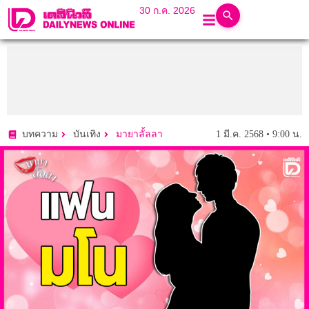
30 ก.ค. 2026
1 มี.ค. 2568 • 9:00 น.
บทความ
บันเทิง
มายาลั้ลลา