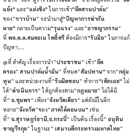
แย้ง”
 และ”
แย่งชิง”
 ในการเข้า
”ยึดสวนปาล์ม
” 
ของ”ช
าวบ้าน
” จะนำมาสู่
”ปัญหาการฆ่ากัน
ตาย” 
กลายเป็นความ
”รุนแรง
” และ”
อาชญากรรม
” 
ที่ 
พล.ต.ต.สมคะเน โพธิ์ศรี 
ต้องมีการ
”รับมือ
” ในการแก้
ปัญหา…..
@ที่ สำคัญ เรื่องการนำ”
ประชาชน
” เข้า”
ยึด
ครอง
” 
สวนปาล์มน้ำมัน
” ที่หมด”
สัมปทาน”
 จาก”
กลุ่ม
ทุน
” และหน่วยงานที่”
รับผิดชอบ
” ทำการ
”เพิกเฉย”
 ไม่
ได้”
ดำเนินการ
” ให้ถูกต้องตาม”
กฎหมาย
” ไม่ได้มี
ที่” 
จ.ชุมพร
” เพียง”
จังหวัดเดียว
” แต่ยังมีในอีก
หลาย”
จังหวัด
”ของ”
ภาคใต้ตอนบน”
 เช่น
ที่” 
จ.สุราษฎร์ธานี,จ.กระบี่
” เป็นต้น เรื่องนี้” 
อนุทิน 
ชาญวีรกุล
” ในฐานะ” 
เสนาบดีกระทรวงมหาดไทย
” 