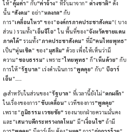
ให้”
คุ้มค่า
” กับ
”ค่าจ้าง
” ที่รับมาจาก” 
ต่างชาติ”
 ดัง
นั้น 
“สังคม
” อย่า”
หลงกล”
 กับ
การ”
เคลื่อนไหว”
 ของ”
องค์กรภาคประชาสังคม
”( บาง
ส่วน ) รวมทั้ง”
เอ็นจีโอ
” ใน พื้นที่ของ”
จังหวัดชายแดน
ภาคใต้”
 รวมทั้ง”
ภาคประชาสังคม
” ที่มี
”คนไทยพุทธ
” 
เป็น
”หุ่นเชิด
” ของ”
มุสลิม”
 ด้วย เพื่อให้เห็นว่ามี
ความ”
ชอบธรรม
” เพราะ”
ไทยพุทธ
” ก็”
เห็นด้วย
” กับ
การให้”
รัฐบาล
” เร่งดำเนินการ”
พูดคุย
” กับ” 
บีอาร์
เอ็น
”…..
@สำหรับในส่วนของ”
รัฐบาล
” ที่เวลานี้ยังไม่”
ตกผลึก
” 
ในเรื่องของการ”
ขับเคลื่อน
” เวทีของการ
”พูดคุย
” 
เพราะ”
ภูมิธรรม เวชยชัย”
 รองนายกฝ่ายความมั่นคง 
และ”
เสนาบดีกระทรวงกลโหม
” มี”
เงื่อนไข”
 ถ้ามี
การ
”พูดคุย
” บีอาร์เอ็น ต้อง”
หยุด”
 การ”
ก่อการร้าย
” 