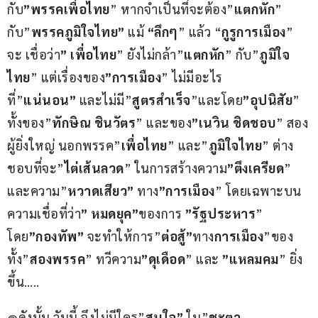
กับ
”พรรคเพื่อไทย
” หากจำเป็นที่จะต้อง”
แตกหัก
” 
กับ”
พรรคภูมิใจไทย”
 แม้ 
“ลึกๆ
” แล้ว “
กูรูการเมือง
” 
จะ เชื่อว่า
” เพื่อไทย
” ยังไม่กล้า”
แตกหัก
” กับ”
ภูมิใจ
ไทย
” แต่เรื่องของ
”การเมือง
” ไม่มีอะไร
ที่”
แน่นอน”
 และไม่มี”
สูตรสำเร็จ
”และโดย
”อุปนิสัย
” 
ทั้งของ”
ทักษิณ ชินวัตร
” และของ
”เนวิน ชิดชอบ
” สอง
ผู้ยิ่งใหญ่ นอกพรรค”
เพื่อไทย
” และ”
ภูมิใจไทย
” ต่าง
ชอบที่จะ”
ไต่เส้นลวด
” ในการสร้างความ
”ตึงเครียด
” 
และความ”
หวาดเสียว”
 ทาง
”การเมือง
” โดยเฉพาะบน
ความเชื่อที่ว่า
” หมดยุค”
ของการ 
”รัฐประหาร
” 
โดย
”กองทัพ”
 จะทำให้การ”
ต่อสู้”
ทาง
การเมือง
”ของ
ทั้ง”
สองพรรค
” ทวีความ
”ดุเดือด
” และ 
”แหลมคม
” ยิ่ง
ขึ้น….. 
@ดังนั้น วันนี้ จึงไม่มีใคร”
สนใจ”
 ใน”
ชะตา