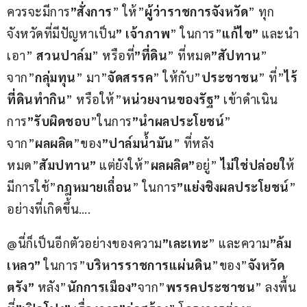
ควรจะมีการ
”สั่งการ
” ให้”
ผู้ว่าราชการจังหวัด
” ทุก
จังหวัดที่มีปัญหาเป็น
” เจ้าภาพ
” ในการ”
แก้ไข”
 และนำ
เอา” 
สวนปาล์ม
” หรือที่
”ที่ดิน
” ที่หมด
”สัปทาน
” 
จาก”
กลุ่มทุน
” มา”
จัดสรรค
” ให้กับ”
ประชาชน
” ที่”
ไร้
ที่ดินทำกิน
” หรือให้”
หน่วยงานของรัฐ”
 เข้าดำเนิน
การ
”รับผิดชอบ
”ในการ
”นำผลประโยชน์
” 
จาก”
ผลผลิต
”ของ
”ปาล์มน้ำมัน
” ที่หลัง
หมด”
สัมปทาน”
 แต่ยังให้”
ผลผลิต”
อยู่” 
ไม่ใช่ปล่อยใ
ห้
มีการใช้”
กฎหมายเถื่อน
” ในการ
”แย่งชิงผลประโยชน์
” 
อย่างที่เกิดขึ้น….
@นี่ก็เป็นอีกตัวอย่างของความ
”เละเทะ
” และความ
”ล้ม
เหลว”
 ในการ”
บริหารราชการแผ่นดิน
”ของ”
จังหวัด
ตรัง”
 หลัง”
นักการเมือง”
จาก”
พรรคประชาชน
” ลงพื้น