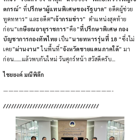
ตกรณ์
” ที่
ปรึกษาผู้แทนพิเศษของรัฐบาล
” อดีตผู้ช่วย
ทูตทหาร” และอดีต
”เจ้ากรมข่าว
”  ตำแหน่งสุดท้าย
ก่อน”
เกษียณอายุราชการ
”คือ”
ที่ปรึกษาพิเศษ กอง
บัญชาการกองทัพไทย
 เป็น”
นายทหารรุ่นที่ 18
 “ซึ่งไม่
เคย”
ผ่านงาน”
 ในพื้นที่”
จังหวัดชายแดนภาคใต้
” มา
ก่อน……แล้วพบกันใหม่ วันศุกร์หน้า สวัสดีครับ…
ไชยยงค์ มณีพิลึก
—————————————————————-
////////////////////////////////////