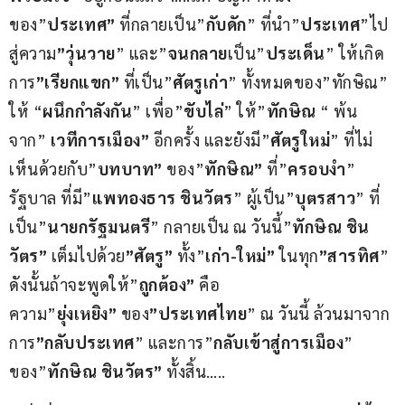
ของ”
ประเทศ”
 ที่กลายเป็น”
กับดัก
” ที่นำ”
ประเทศ
”ไป
สู่ความ
”วุ่นวาย
” และ”
จนกลาย
เป็น”
ประเด็น
” ให้เกิด
การ
”เรียกแขก”
 ที่เป็น”
ศัตรูเก่า
” ทั้งหมดของ”ทักษิณ” 
ให้ “
ผนึกกำลังกัน
” เพื่อ”
ขับไล่
” ให้”
ทักษิณ 
“ พ้น
จาก” 
เวทีการเมือง”
 อีกครั้ง และยังมี”
ศัตรูใหม่
” ที่ไม่
เห็นด้วยกับ”
บทบาท”
 ของ”
ทักษิณ”
 ที่”
ครอบงำ
” 
รัฐบาล ที่มี”
แพทองธาร ชินวัตร
” ผู้เป็น”
บุตรสาว
” ที่
เป็น”
นายกรัฐมนตรี
” กลายเป็น ณ วันนี้”
ทักษิณ ชิน
วัตร”
 เต็มไปด้วย
”ศัตรู”
 ทั้ง”
เก่า-ใหม่”
 ในทุก
”สารทิศ
” 
ดังนั้นถ้าจะพูดให้”
ถูกต้อง”
 คือ 
ความ”
ยุ่งเหยิง”
 ของ
”ประเทศไทย
” ณ วันนี้ ล้วนมาจาก
การ
”กลับประเทศ
” และการ”
กลับเข้าสู่การเมือง
” 
ของ”
ทักษิณ ชินวัตร”
 ทั้งสิ้น…..