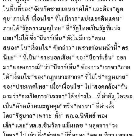
ในพื้นที่ของ”
จังหวัดชายแดนภาคใต้
” และต้อง”
พูด
คุย
”ภายใต้”
เงื่อนไข”
 ที่ไม่มีการ”
แบ่งแยกดินแดน
” 
ภายใต้”
รัฐธรรมนูญไทย
” ที่”
รัฐไทยเป็นรัฐที่แบ่ง
แยก”
ไม่ได้ ซึ่ง”
บีอาร์เอ็น
” ยังไม่มีการ”
ตอบ
สนอง”
 ใน
”เงื่อนไข”
 ดังกล่าว
” เพราะก่อนหน้านี้” ดร 
นิมะ”
 “ ที่เป็น
” กระบอกเสียง
” ของ
”บีอาร์เอ็น
” ออก
มา”
แถลงการณ์”
 ว่า”
บีอาร์เอ็น
” ต้องการ”
เจรจา”
ภาย
ใต้”
เงื่อนไข
”ของ”
กฎหมายสากล
” ที่ไม่ใช่”
กฎหมาย
” 
ของ
”ประเทศไทย
” เมื่อ
”เงื่อนไข
” ไม่”
สอดคล้อง
”กัน 
ถามว่า”
จะเปิดการ”เจรจา
”ได้อย่างไร….ที่ สำคัญ ใครจะ
เป็น
”หัวหน้าคณะพูดคุย
”หรือ
”เจรจา
” ที่ต่างตั้ง
โดย”
รัฐบาล”
 เพราะ  ทั้ง” 
พล.อ.นิพัทธ์ ทอง
เล็ก”
 และ”
พล.อ.ชินวัตร แม้นเดช “
 หลุดจาก”
วง
โคจร
” ไปแล้ว ซึ่ง
”ล่าสุด
” มีชื่อของ “
พล.อ.ทิวา เพญเข