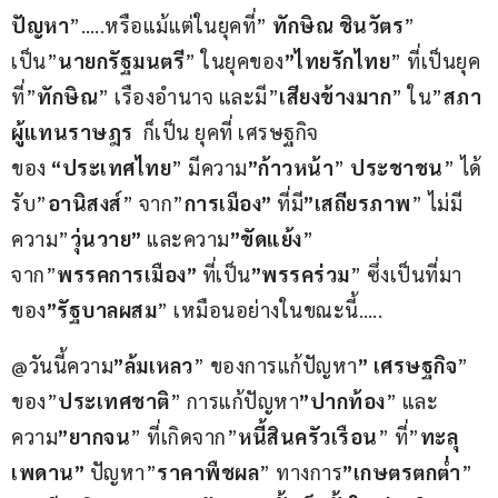
ปัญหา
”…..หรือแม้แต่ในยุคที่” 
ทักษิณ ชินวัตร
” 
เป็น”
นายกรัฐมนตรี
” ในยุคของ
”ไทยรักไทย
” ที่เป็นยุค
ที่”
ทักษิณ
” เรืองอำนาจ และมี”
เสียงข้างมาก
” ใน”
สภา
ผู้แทนราษฎร
  ก็เป็น ยุคที่ เศรษฐกิจ 
ของ 
“ประเทศไทย
” มีความ
”ก้าวหน้า
” 
ประชาชน
” ได้
รับ”
อานิสงส์
” จาก”
การเมือง”
 ที่มี
”เสถียรภาพ
” ไม่มี
ความ”
วุ่นวาย”
 และความ
”ขัดแย้ง
” 
จาก”
พรรคการเมือง”
 ที่เป็น
”พรรคร่วม
” ซึ่งเป็นที่มา
ของ
”รัฐบาลผสม
” เหมือนอย่างในขณะนี้….. 
@วันนี้ความ
”ล้มเหลว
” ของการแก้ปัญหา
” เศรษฐกิจ
” 
ของ”
ประเทศชาติ
” การแก้ปัญหา
”ปากท้อง
” และ
ความ
”ยากจน
” ที่เกิดจาก”
หนี้สินครัวเรือน
” ที่”
ทะลุ
เพดาน”
 ปัญหา”
ราคาพืชผล
” ทางการ
”เกษตรตกต่ำ
” 