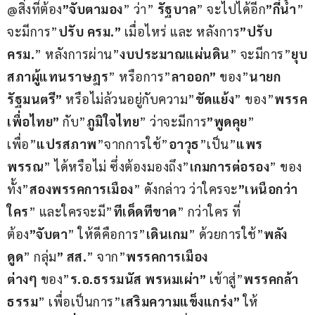
@สิ่งที่ต้อง
”จับตามอง
” ว่า” 
รัฐบาล
” จะไปได้อีก
”กี่น้ำ
” 
จะมีการ”
ปรับ ครม.”
 เมื่อไหร่ และ หลังการ
”ปรับ 
ครม.
” หลังการผ่าน”
งบประมาณแผ่นดิน
” จะมีการ”
ยุบ
สภาผู้แทนราษฎร
” หรือการ”
ลาออก”
 ของ”
นายก
รัฐมนตรี”
 หรือไม่ล้วนอยู่กับความ”
ขัดแย้ง
” ของ”
พรรค
เพื่อไทย”
 กับ”
ภูมิใจไทย
” ว่าจะมีการ
”พูดคุย
” 
เพื่อ”
แปรสภาพ
”จากการใช้”
อาวุธ
”เป็น”
แพร
พรรณ
” ได้หรือไม่ ซึ่งต้องมองถึง”
เกมการต่อรอง
” ของ
ทั้ง”
สองพรรคการเมือง
” ดังกล่าว ว่าใครจะ
”เหนือกว่า
ใคร
” และใครจะมี”
ทีเด็ดทีขาด
” กว่าใคร ที่
ต้อง
”จับตา
” ให้ดีคือการ”
เดินเกม
” ด้วยการใช้”
พลัง
ดูด
” กลุ่ม
” สส.
” จาก”
พรรคการเมือง
ต่างๆ
 ของ”
ร.อ.ธรรมนัส พรหมเผ่า” 
เข้าสู่”
พรรคกล้า
ธรรม
” เพื่อเป็นการ”
เสริมความแข็งแกร่ง”
 ให้