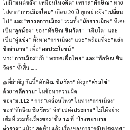
ไม่มี”
มนต์ขลัง
” เหมือน
ในอดีต
” เพราะ”
ทักษิณ”
 หาย
ไปจาก”
การเมืองไทย
” เกือบ 20 ปี ทุกอย่างจึง”
เปลี่ยน
ไป
” และ”
พรรคการเมือง
” รวมทั้ง”
นักการเมือง
” ที่เคย
เป็น”
ลูกน้อง
” ของ”
ทักษิณ ชินวัตร
” “
เติบโต
” และ
เป็น”
คู่แข่ง
” ทั้งทาง”
การเมือง
” และ”พร้อมที่จะ”
แย่ง
ชิงอำนาจ
” เพื่อ”
ผลประโยชน์
” 
ทาง”
การเมือง”
 กับ”
พรรคเพื่อไทย
” และ”
ทักษิณ ชิน
วัตร
” ทั้งสิ้น …..
@ที่สำคัญ วันนี้”
ทักษิณ ชินวัตร”
 ยังถูก”
ล่ามโซ่
” 
ด้วย”
คดีความ
” ในข้อหาความผิด
ของ”
ม.112 “
 การ”
เคลื่อนไหว”
 ในทาง
”การเมือง
” 
ของ
”ทักษิณ ชินวัตร
” จึง”
เปล่งประกาย”
 ไม่ได้อย่าง
เต็มที่ รวมทั้งเรื่องของ”
ชั้น 14
 ที่ “
โรงพยาบาล
ตำรวจ” 
แม้ว่า สุดท้ายแล้ว เรื่องของการ”
กลับประเทศ
” 