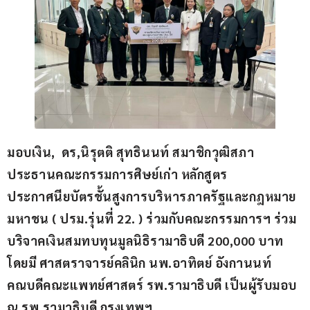
มอบเงิน,  ดร,นิรุตติ สุทธินนท์ สมาชิกวุฒิสภา 
ประธานคณะกรรมการศิษย์เก่า หลักสูตร
ประกาศนียบัตรชั้นสูงการบริหารภาครัฐและกฎหมาย
มหาชน ( ปรม.รุ่นที่ 22. ) ร่วมกับคณะกรรมการฯ ร่วม
บริจาคเงินสมทบทุนมูลนิธิรามาธิบดี 200,000 บาท 
โดยมี ศาสตราจารย์คลินิก นพ.อาทิตย์ อังกานนท์ 
คณบดีคณะแพทย์ศาสตร์ รพ.รามาธิบดี เป็นผู้รับมอบ 
ณ รพ.รามาธิบดี กรุงเทพฯ