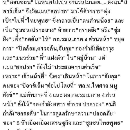
ที่”
หลบซ่อน”
 ในพื้นที่ไปเป็น จำนวนไม่น้อย….. ดังนั้น
”บี
อาร์เอ็น
” จึงงัดแผน”
สกปรก”
 มาใช้ด้วยการ
”พุ่ง
เป้า”
ไปที่”
ไทยพุทธ”
 ซึ่งกลายเป็น”
คนส่วนน้อย
” และ
เป็น”
ชุมชนเปราะบาง
” ด้วยการ
”กราดยิง”
 หรือ
”ซุ่ม
ยิง”
 เพื่อ”
กดดัน”
 ให้” 
กอ.รมน.ภาค 4 ส่วนหน้า
” หยุด
การ” 
“ปิดล้อม,ตรวจค้น,จับกุม”
 กองกำลังติดอาวุธ 
และ”
แนวร่วม”
 ที่
” แฝงตัว
” ใน”
หมู่บ้าน
” แต่
แผน
”สกปรก
” ก็ยังไม่”
ประสบความสำเร็จ
” 
เพราะ” 
เจ้าหน้าที่
” ยังคง”
เดินหน้า
” ในการ
”จับกุม
” 
คนของ”
บีอาร์เอ็น”
ต่อไป โดยที่” 
พล.ท.ไพศาล หนู
สังข์
”” แม่ทัพภาคที่ 4 และ ผอ.กอ.รมน.ภาค 4 ส่วน
หน้า” 
สั่งให้
”กองกำลังทหาร ตำรวจ ปกครอง” 
สนธิ
กำลัง”ยกระดับ
” ในการดูแลรักษาความ
”ปลอดภัย
” 
ของ” 8 
หัวเมืองเมืองเศรษฐกิจ 
และ”
ชุมชนไทยพุทธ
” 