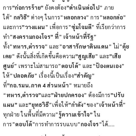
การ
”ก่อการร้าย”
 ยังคงต้อง
”ดำเนินต่อไป
” ภาย
ใต้” 
กลวิธี”
 ต่างๆ ในการ”
หลอกลวง
” การ”
หลอกล่อ
” 
และการ
”วางแผน
” เพื่อการ”
ซุ่มโจมตี
” ที่เรียกว่าการ
ทำ”
สงครามกองโจร” ที่
” 
เจ้าหน้าที่รัฐ
” 
ทั้ง”
ทหาร,ตำรวจ
” และ”
อาสารักษาดินแดน
” ไม่”
คุ้ย
เคย
” ดังนั้นสิ่งที่เกิดขึ้นคือความ
”สูญเสีย
” และ
”เสีย
ศูนย์
” เพราะไม่สามารถ”
ตอบโต้
” และ”
ป้องตนเอง
” 
ให้”
ปลอดภัย
” เรื่องนี้เป็นเรื่อง
”สำคัญ
” 
ที่
”กอ.รมน.ภาค 4 ส่วนหน้า
” หมายถึง 
“
ทหาร,ตำรวจ”
และ
”ฝ่ายปกครอง
” ต้องมีการ
”ปรับ
แผน”
 และ
”ยุทธวิธี
”เพื่อให้
”กำลัง
”ของ”
เจ้าหน้าที่
” 
ทุกฝ่าย ในพื้นที่มีความ”
รู้ความเข้าใจ”
 ใน
การ”
ตอบโต้
”การทำการรบแบบ”
กองโจร
”ได้…..