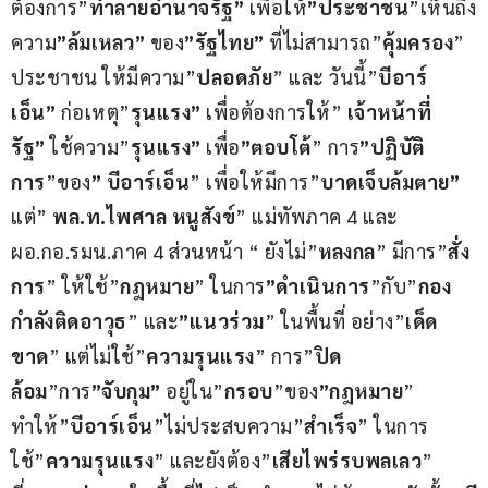
ต้องการ”
ทำลายอำนาจรัฐ”
 เพื่อให้
”ประชาชน
”เห็นถึง
ความ
”ล้มเหลว” 
ของ
”รัฐไทย”
 ที่ไม่สามารถ”
คุ้มครอง
”  
ประชาชน ให้มีความ”
ปลอดภัย
” และ วันนี้”
บีอาร์
เอ็น”
 ก่อเหตุ”
รุนแรง”
 เพื่อต้องการให้” 
เจ้าหน้าที่
รัฐ”
 ใช้ความ”
รุนแรง”
 เพื่อ
”ตอบโต้
” การ
”ปฏิบัติ
การ
”ของ
” บีอาร์เอ็น
” เพื่อให้มีการ”
บาดเจ็บล้มตาย”
แต่” 
พล.ท.ไพศาล หนูสังข์
” แม่ทัพภาค 4 และ 
ผอ.กอ.รมน.ภาค 4 ส่วนหน้า “ ยังไม่”
หลงกล
” มีการ”
สั่ง
การ
” ให้ใช้”
กฎหมาย
” ในการ
”ดำเนินการ
”กับ”
กอง
กำลังติดอาวุธ
” และ
”แนวร่วม
” ในพื้นที่ อย่าง”
เด็ด
ขาด
” แต่ไม่ใช้”
ความรุนแรง
” การ”
ปิด
ล้อม
”การ
”จับกุม”
 อยู่ใน”
กรอบ
”ของ
”กฎหมาย
” 
ทำให้”
บีอาร์เอ็น
”ไม่ประสบความ”
สำเร็จ
” ในการ
ใช้”
ความรุนแรง
” และยังต้อง”
เสียไพร่รบพลเลว
” 