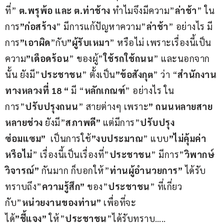
ที่” 
ต.พรุพ้อ และ ต.ท่าช้าง
 ทำไมจึงมีความ”
ล่าช้า
” ใน
การ
”ก่อสร้าง
” มีการแก้ปัญหาความ”
ล่าช้า
” อย่างไร มี
การ
”เอาผิด
”กับ
”ผู้รับเหมา
” หรือไม่ เพราะเรื่องนี้เป็น
ความ
”เดือดร้อน
” ของผู้”
ใช้รถใช้ถนน
” และนอกจาก
นั้น ยังมี”
ประชาชน
” ตั้งเป็น
”ข้อสังกุต
” ว่า “
สำนักงาน
ทางหลวงที่ 18 “
 มี “
หลักเกณฑ์
” อย่างไร ใน
การ”
ปรับปรุงถนน
” สายต่างๆ เพราะ
” ถนนหลายสาย 
หลายช่วง
 ยังมี”
สภาพดี”
 แต่มีการ”
ปรับปรุง
ซ่อมแซม”
  เป็นการใช้
”งบประมาณ
” แบบ
”ไม่คุ้มค่า
หรือไม่
” เรื่องนี้เป็นเรื่องที่”
ประชาชน
” มีการ”
วิพากษ์
วิจารณ์”
 กันมาก ก็บอกให้”
ท่านผู้อำนวยการ”
 ได้รับ
ทราบถึง”
ความรู้สึก”
 ของ”
ประชาชน
” ที่เกี่ยว
กับ”
หน่วยงานของท่าน”
 เพื่อที่จะ
ได้
”ชี้แจง”
 ให้”
ประชาชน
”ได้รับทราบ…..