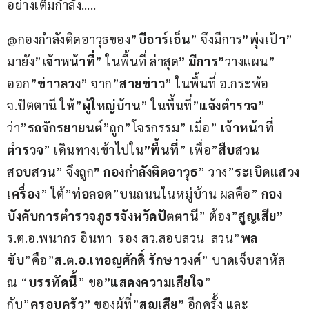
อย่างเต็มกำลัง…..
@กองกำลังติดอาวุธของ”
บีอาร์เอ็น
” จึงมีการ
”พุ่งเป้า
” 
มายัง”
เจ้าหน้าที่
” ในพื้นที่ ล่าสุด
” มีการ”
วางแผน” 
ออก”
ข่าวลวง
” จาก”
สายข่าว
” ในพื้นที่ อ.กระพ้อ 
จ.ปัตตานี ให้”
ผู้ใหญ่บ้าน
” ในพื้นที่”
แจ้งตำรวจ
” 
ว่า”
รถจักรยายนต์
”ถูก”โจรกรรม” เมื่อ” 
เจ้าหน้าที่
ตำรวจ
” เดินทางเข้าไปใน
”พื้นที่
” เพื่อ”
สืบสวน
สอบสวน
” จึงถูก
” กองกำลังติดอาวุธ
” วาง”
ระเบิดแสวง
เครื่อง
” ใต้”
ท่อลอด
”บนถนนในหมู่บ้าน ผลคือ” 
กอง
บังคับการตำรวจภูธรจังหวัดปัตตานี
” ต้อง”
สูญเสีย”
ร.ต.อ.พนากร อินทา  รอง สว.สอบสวน  สวน”
พล
ขับ
”คือ”
ส.ต.อ.เทอญศักดิ์ รักษาวงศ์
” บาดเจ็บสาหัส  
ณ “
บรรทัดนี้
” ขอ
”แสดงความเสียใจ
” 
กับ”
ครอบครัว”
 ของผู้ที่”
สูญเสีย”
 อีกครั้ง และ 