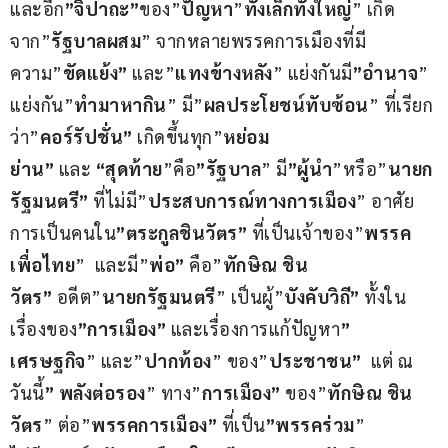
และอีก
”จิปาถะ”
ของ”
ปัญหา
”
ทั้งเล็กทั้งใหญ่
” เกิด
จาก”
รัฐบาลผสม
” จากหลายพรรคการเมืองที่มี
ความ”
ขัดแย้ง”
 และ”
แทงข้างหลัง
” แย่งกันมี
”อำนาจ
” 
แย่งกัน”
ทำมาหากิน
” มี”
ผลประโยชน์ทับซ้อน
” ที่เรียก
ว่า”
คอร์รัปชั่น”
 เกิดขึ้นทุก”
หย่อม
ย่าน”
 และ 
“สุดท้าย
”คือ
”รัฐบาล
” มี
”ผู้นำ
”หรือ”
นายก
รัฐมนตรี”
 ที่ไม่มี”
ประสบการณ์ทางการเมือง
” อาศัย
การเป็นคนใน
”ตระกูลชินวัตร”
 ที่เป็นเจ้าของ”
พรรค
เพื่อไทย
”  และมี”
พ่อ”
 คือ”
ทักษิณ ชิน
วัตร”
 อดีต”
นายกรัฐมนตรี
” เป็นผู้”
บังคับวิถี”
 ทั้งใน
เรื่องของ
”การเมือง”
 และเรื่องการแก้ปัญหา
” 
เศรษฐกิจ
” และ”
ปากท้อง
” ของ”
ประชาชน”
  แต่ ณ 
วันนี้
” พลังต่อรอง
” ทาง”
การเมือง”
 ของ”
ทักษิณ ชิน
วัตร
” ต่อ”
พรรคการเมือง”
 ที่เป็น
”พรรคร่วม
” 