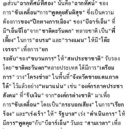
@ส่วน”
ฉากทัศน์ที่สอง
” นั้นคือ”
ฉากทัศน์
” ของ
การ”
ขับเคลื่อน”
การ
”พูดคุยสันติสุข
” ซึ่งเป็นความ
ต้องการ
ของ”ปีกทางการเมือง
” ของ”
บีอาร์เอ็น
” ที่
มี
”เอ็นจีโอ
”จาก”
ชาติตะวันตก
” หลายชาติ เป็น”
พี่
เลี้ยง
” ในการ”
อบรม”
 และ”
วางแผน
” ให้มี”
โต๊ะ
เจรจา
” เพื่อการ”
ยก
ระดับ
”ของ
”ขบวนการ”
 ให้”
สหประชาชาติ
” รับรอง  
โดย”
ชาติตะวันตก”
หลายประเทศ ได้มีการ”
เตรียม
การ
” วาง”
โครงข่าย
” ในพื้นที่”
จังหวัดชายแดนภาค
ใต้
” ไว้แล้วอย่าง
”หนาแน่น
” เช่น ”
องค์กรภาคประชา
สังคม
” ที่”
รับเงิน
” จาก
”องค์กรต่างชาติ
” มาเพื่อ
การ
”ขับเคลื่อน”
 โดยเป็น”
กระบอกเสียง
” ในการ
”เรียก
ร้อง
” และ
”เร่งเร้า
” ให้” 
รัฐบาล”
 เร่ง “
ดำเนินการ
” ให้
มี
การ”พูดคุย
”กับ”บี
อาร์เอ็น”
 วันละ “
สามเวลา”
 เพื่อ