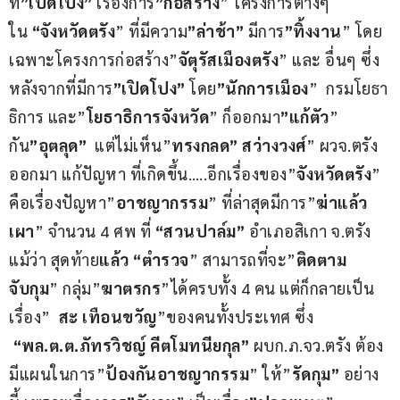
ที่
”เปิดโปง”
 เรื่องการ
”ก่อสร้าง
” โครงการต่างๆ
ใน 
“จังหวัดตรัง
” ที่มีความ
”ล่าช้า”
 มีการ
”ทิ้งงาน
” โดย
เฉพาะโครงการก่อสร้าง”
จัตุรัสเมืองตรัง
” และ อื่นๆ ซึ่ง
หลังจากที่มีการ
”เปิดโปง” 
โดย
”นักการเมือง
”  กรมโยธา
ธิการ และ”
โยธาธิการจังหวัด
” ก็ออกมา
”แก้ตัว
” 
กัน
”อุตลุด”
  แต่ไม่เห็น”
ทรงกลด” สว่างวงศ์
” ผวจ.ตรัง 
ออกมา แก้ปัญหา ที่เกิดขึ้น…..อีกเรื่องของ”
จังหวัดตรัง
” 
คือเรื่องปัญหา”
อาชญากรรม
” ที่ล่าสุดมีการ”
ฆ่าแล้ว
เผา
” จำนวน 4 ศพ ที่ 
“สวนปาล์ม”
 อำเภอสิเกา จ.ตรัง 
แม้ว่า สุดท้าย
แล้ว “ตำรวจ
” สามารถที่จะ”
ติดตาม
จับกุม
” กลุ่ม”
ฆาตรกร
”ได้ครบทั้ง 4 คน แต่ก็กลายเป็น
เรื่อง”
  สะ เทือนขวัญ
”ของคนทั้งประเทศ ซึ่ง 
“พล.ต.ต.ภัทรวิชญ์ คีตโมทนียกุล”
 ผบก.ภ.จว.ตรัง ต้อง
มีแผนในการ”
ป้องกันอาชญากรรม
” ให้”
รัดกุม”
 อย่าง