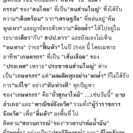
กรรม”
 ของ”
คนไทย
” ที่เป็น”
คนส่วนใหญ่
” ซึ่งได้รับ
ความ
”เดือดร้อน”
 จาก
”เศรษฐกิจ
” ที่หล่นอยู่”
ก้น
หุบเหว”
 และถูกจัดระดับความ
”ต้อยต่ำ”
 ให้ไปอยู่ใน
ระบาย
เดียว
”กับ” 
สปป.ลาว
” และยังมองไม่เห็น 
”หนทาง
” ว่าจะ
”ฟื้นตัว”
 ในปี 2568 นี้ โดยเฉพาะ
อาชีพ”เ
กษตรกร
” ที่เป็น ”
เส้นเลือด
” ของ 
”
ประเทศ”
 เพราะ”
ประชาชนส่วนใหญ่
” ต่าง
เป็น”
เกษตรกร”
 แต่”
ผลผลิตทุกอย่าง
”
ตกต่ำ”
 ก็ไม่ได้รับ
การ
”แก้ไข
” อย่าง
”ทันท่วงที
” ทุกปัญหา
ของ”
เกษตรกร
” คือ”
ถั่วสุกงาไหม้
” …..เช่นวันนี้” 
นาย
อำเภอ
”และ”
พาณิชย์จังหวัด”
 รวมทั่ง
”ผู้ว่าราชการ
จังหวัด
” เพื่อ”
ตื่นตัว”
 ลงพื้นที่ ไป
ติดตาม
”สถานการณ์
”ของ”
ราคาปาล์มน้ำมัน
” 
ที่
”ตกต่ำ
” อย่างเป็น”
ประวัติการณ์
” จาก” 
กิโลกรัมละ 