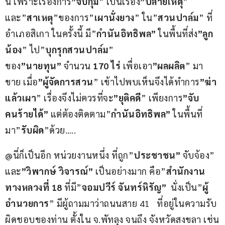
นี้ เพราะเรื่องการ
”จับกุม
” เป็นเรื่อง
”ปลายเหตุ
” 
และ”
สาเหตุ
”ของการ”
เผานั่งยาง
” ใน”
สวนปาล์ม
” ที่ 
อำเภอสิเกา ในครั้งนี้ มี”
กำนันอิทธิพล”
 ในพื้นที่ส่ง
”ลูก
น้อง
” ไป”
บุกรุกสวนปาล์ม
” 
ของ
”นายทุน”
 จำนวน 
170 ไร่
 เพื่อเอา
”ผลผลิต
” มา
ขาย เมื่อ
”ผู้จัดการสวน
” เข้าไปพบเห็นจึงได้ทำการ
”ฆ่า
แล้วเผา
” เรื่องจึงไม่ควรที่จะ
”ยุติคดี
” เพียงการ
”จับ
คนร้ายได้”
 แต่ต้องติดตาม”
กำนันอิทธิพล”
 ในพื้นที่
มา”
รับผิด
”ด้วย…..
@นี่ก็เป็นอีก หน่วยงานหนึ่ง ที่ถูก”
ประชาชน”
 จับจ้อง” 
และ
”วิพากษ์ วิจารณ์”
 เป็นอย่างมาก คือ”
สำนักงาน
ทางหลวงที่ 18
 ที่มี”
จอมปวีร์ จันทร์หิรัญ” 
 นั่งเป็น”
ผู้
อำนวยการ
” มีผู้ถามมาว่าถนนสาย 41   ที่อยู่ในความรับ
ผิดชอบของท่าน ตั้งใน จ.พัทลุง จนถึง จังหวัดสงขลา เช่น