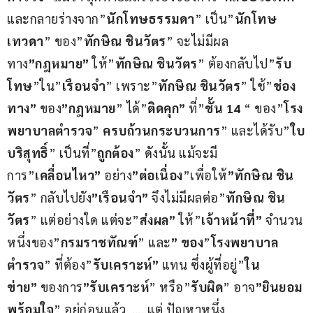
และกลายร่างจาก”
นักโทษธรรมดา
” เป็น”
นักโทษ
เทวดา
” ของ”
ทักษิณ ชินวัตร
” จะไม่มีผล
ทาง
”กฎหมาย”
 ให้”
ทักษิณ ชินวัตร
” ต้องกลับไป”
รับ
โทษ
”ใน”
เรือนจำ
” เพราะ”
ทักษิณ ชินวัตร
” ใช้”
ช่อง
ทาง”
 ของ
”กฎหมาย
” ได้”
ติดคุก”
 ที่”
ชั้น 14
 “ ของ”
โรง
พยาบาลตำรวจ
” 
ครบถ้วนกระบวนการ
” และได้รับ”
ใบ
บริสุทธิ์
” เป็นที่”
ถูกต้อง
” ดังนั้น แม้จะมี
การ”
เคลื่อนไหว”
 อย่าง
”ต่อเนื่อง
”เพื่อให้
”ทักษิณ ชิน
วัตร
” กลับไปยัง
”เรือนจำ”
 จึงไม่มีผลต่อ”
ทักษิณ ชิน
วัตร
” แต่อย่างใด แต่จะ”
ส่งผล”
 ให้”
เจ้าหน้าที่”
 จำนวน
หนึ่งของ”
กรมราชทัณฑ์
” และ
” ของ
”
โรงพยาบาล
ตำรวจ
” ที่ต้อง”
รับเคราะห์”
 แทน ซึ่งผู้ที่อยู่”
ใน
ข่าย”
 ของการ
”รับเคราะห์
” หรือ”
รับผิด
” อาจ
”ยินยอม
พร้อมใจ
” อยู่ก่อนแล้ว  …..แต่ ปัญหาหนึ่ง