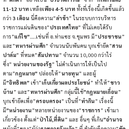
11-12 บาท
 เหลือ
เพียง 4-5 บาท
 ทั้งที่เรื่องนี้เกิดขึ้นแล้ว 
กว่า 
3 เดือน
 นี่คือความ”
ล่าช้า
” ในระบบการบริหาร
ราชการแผ่นดินของ”
ประเทศไทย
” ที่ไม่เคยได้รับ
การ”
แก้ไข”
…..เช่นที่ อ.ท่าแซะ จ.ชุมพร มี”
ประชาชน
” 
และ”
ทหารผ่านศึก
” จำนวนนับพันคน บุกเข้ายึด”
สวน
ปาล์ม
” ที่หมด”
สัมปทาน
” จำนวน 10,000 กว่าไร่ 
ซึ่ง” 
หน่วยงานของรัฐ
” ไม่ดำเนินการให้เป็นไป
ตาม”
กฎหมาย”
 ปล่อยให้”
นายทุน
” และผู้
มี
”อิทธิพล”
 เข้า”
เก็บเกี่ยวผลประโยชน์
” ทำให้”
ชาว
บ้าน
” และ”
ทหารผ่านศึก
” กลุ่มนี้ใช้
”กฎหมายเถื่อน
” 
บุกเข้ายึดเพื่อ”
ครอบครอง
” เป็นที่”
ทำกิน
” เรื่องนี้
มี
”หน่วยงาน
”หลายหน่ายงานของ”
ราชการ
” เข้ามา
เกี่ยวข้อง ตั้งแต่”
ป่าไม้,ที่ดิน
” และ อื่นๆ ที่เกิน
”อำนาจ
หน้าที่”ของ”ผู้ว่า
ราชการจังหวั
ด” ที่ สำคัญคือความ”
ขัด