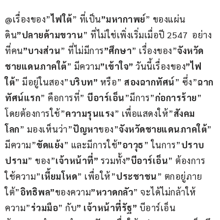
@เรื่องของ”
ไฟใต้
” ที่เป็น
”มหากาพย์
” ของแผ่น
ดิน
”ปลายด้ามขวาน
” ที่ไม่ใช่เพิ่งเริ่มเมื่อปี 2547  อย่าง
ที่คน
”บางส่วน
” ที่ไม่มีการ
”ศึกษา
” เรื่องของ”
จังหวัด
ชายแดนภาคใต้
” มีความ
”เข้าใจ”
 วันนี้เรื่องของ
”ไฟ
ใต้
” มีอยู่ในสอง”
บริบท”
 หรือ” 
สองฉากทัศน์
” ซึ่ง”
ฉาก
ทัศน์แรก
” คือการที่” 
บีอาร์เอ็น
”มีการ”
ก่อการร้าย
” 
โดยต้องการใช้”
ความรุนแรง
” เพื่อแสดงให้”
สังคม
โลก
” มองเห็นว่า”
ปัญหา
ของ”
จังหวัดชายแดนภาคใต้
” 
มีความ”
ขัดแย้ง
” และมีการใช้
”อาวุธ
” ในการ”
ปราบ
ปราม
” ของ”
เจ้าหน้าที่”
 รวมทั้ง
”บีอาร์เอ็น
” ต้องการ
ใช้ความ”
เหี้ยมโหด
” เพื่อให้”
ประชาชน
” ตกอยู่ภาย
ใต้”
อิทธิพล”
ของความ
”หวาดกลัว
” จะได้ไม่กล้าให้
ความ”
ร่วมมือ
” กับ
” เจ้าหน้าที่รัฐ”
 บีอาร์เอ็น 