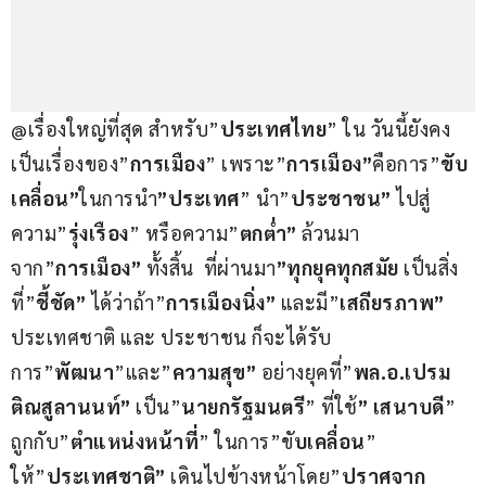
@เรื่องใหญ่ที่สุด สำหรับ”
ประเทศไทย
” ใน วันนี้ยังคง
เป็นเรื่องของ”
การเมือง
” เพราะ”
การเมือง”
คือการ”
ขับ
เคลื่อน”
ในการนำ
”ประเทศ
” นำ”
ประชาชน”
 ไปสู่
ความ”
รุ่งเรือง
” หรือความ”
ตกต่ำ”
 ล้วนมา
จาก”
การเมือง”
 ทั้งสิ้น  ที่ผ่านมา
”ทุกยุคทุกสมัย
 เป็นสิ่ง
ที่”
ชี้ชัด”
 ได้ว่าถ้า”
การเมืองนิ่ง”
 และมี”
เสถียรภาพ”
ประเทศชาติ และ ประชาชน ก็จะได้รับ
การ”
พัฒนา
”และ”
ความสุข”
 อย่างยุคที่”
พล.อ.เปรม 
ติณสูลานนท์”
 เป็น”
นายกรัฐมนตรี
” ที่ใช้
” เสนาบดี
” 
ถูกกับ”
ตำแหน่งหน้าที่
” ในการ”ขั
บเคลื่อน
” 
ให้”
ประเทศชาติ”
 เดินไปข้างหน้าโดย”
ปราศจาก