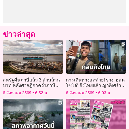
ข่าวล่าสุด
สหรัฐคืนภาษีแล้ว 3 ล้านล้าน
การเดินทางสุดท้าย! ร่าง ‘ฮลุน
บาท หลังศาลฎีกาคว่ำภาษี
โซโล่’ ถึงไทยแล้ว ญาติเศร้า
ทรัมป์
รับศพส่งชันสูตร
6 สิงหาคม 2569
6:52 น.
6 สิงหาคม 2569
6:03 น.