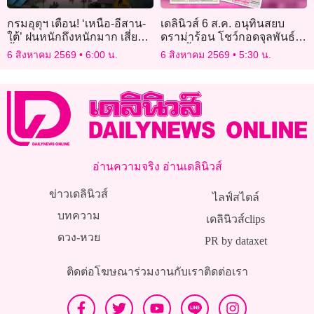
กรมอุตุฯ เตือน! ‘เหนือ-อีสาน-
เดลินิวส์ 6 ส.ค. อนุทินสยบ
ใต้’ ฝนหนักถึงหนักมาก เสี่ยง
ดราม่าร้อน โชว์กอดจุลพันธ์
น้ำท่วมฉับพลัน
แดง-น้ำเงินกลมกล่อม
6 สิงหาคม 2569
6:00 น.
6 สิงหาคม 2569
5:30 น.
อ่านความจริง อ่านเดลินิวส์
ข่าวเดลินิวส์
ไลฟ์สไตล์
บทความ
เดลินิวส์clips
ดวง-หวย
PR by dataxet
ติดต่อโฆษณา
ร่วมงานกับเรา
ติดต่อเรา