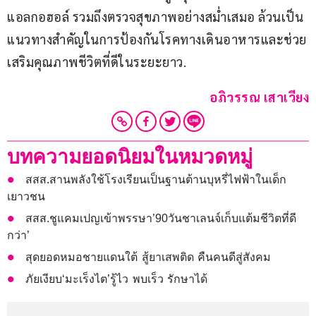
แอลกอฮอล์ รวมถึงตรวจสุขภาพอย่างสม่ำเสมอ ล้วนเป็น
แนวทางสำคัญในการป้องกันโรคทางเดินอาหารและช่วย
เสริมคุณภาพชีวิตที่ดีในระยะยาว.
อภิวรรณ เสาเวียง
บทความยอดนิยมในหมวดหมู่
สสส.สานพลังใช้โรงเรียนเป็นฐานต้านบุหรี่ไฟฟ้าในเด็ก
เยาวชน
สสส.ชูแคมเปญเข้าพรรษา’90วันชาเลนจ์เก็บแต้มชีวิตที่ดี
กว่า’
สุดยอดหมอชายแดนใต้ สู้ยาเสพติด คืนคนดีสู่สังคม
ภัยเงียบ‘มะเร็งไต’รู้ไว พบเร็ว รักษาได้