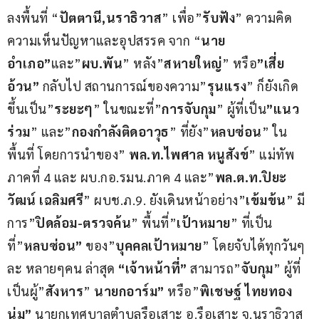
ลงพื้นที่ “
ปัตตานี,นราธิวาส
” เพื่อ”
รับฟัง
” ความคิด
ความเห็นปัญหาและอุปสรรค จาก “
นาย
อำเภอ”
และ”
ผบ.พัน
” หลัง”
สหายใหญ่
” หรือ
”เสี่ย
อ้วน”
 กลับไป สถานการณ์ของความ”
รุนแรง
” ก็ยังเกิด
ขึ้นเป็น”
ระยะๆ
” ในขณะที่”
การจับกุม
” ผู้ที่เป็น
”แนว
ร่วม
” และ”
กองกำลังติดอาวุธ
” ที่ยัง”
หลบซ่อน
” ใน
พื้นที่ โดยการนำของ” 
พล.ท.ไพศาล หนูสังข์
” แม่ทัพ
ภาคที่ 4 และ ผบ.กอ.รมน.ภาค 4 และ”
พล.ต.ท.ปิยะ
วัฒน์ เฉลิมศรี
” ผบช.ภ.9. ยังเดินหน้าอย่าง”
เข้มข้น
” มี
การ”
ปิดล้อม-ตรวจค้น
” พื้นที่”
เป้าหมาย
” ที่เป็น
ที่”
หลบซ่อน”
 ของ”
บุคคลเป้าหมาย
” โดยจับได้ทุกวันๆ
ละ หลายๆคน ล่าสุด 
“เจ้าหน้าที่”
 สามารถ”
จับกุม
” ผู้ที่
เป็นผู้”
สังหาร
” 
นายกอาร์ม” 
หรือ”
พิเชษฐ์ ไทยทอง
นุ่ม”
 นายกเทศบาลตำบลรือเสาะ อ.รือเสาะ จ.นราธิวาส 