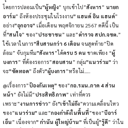
โดยการปลอมเป็น
”ผู้หญิง
” บุกเข้าไป”
สังหาร
” 
นายก
อาร์ม
” ถึงห้องประชุมในโรงงาน
” แฮนด์ อิน แฮนด์
” 
อย่าง
”อุกอาจ”
 เมื่อเดือน พฤศจิกายน 2567 คดีนี้ เป็น
ที่
”สนใจ
” ของ”
ประชาชน
” และ”
ตำรวจ สปก.จชต.
” 
ใช้เวลาในการ
”สืบสวนกว่า 6 เดือน
 จนสุดท้าย”ปิด
ล้อม” จับกุมทีม
”สังหาร
”ได้
ครบ 5 คน
 ขาดเพียง “
ผู้
บงการ
” ที่ต้องรอการ”
สอบสวน
” กลุ่ม
”แนวร่วม”
 ว่า
จะ
”ซัดทอด
” ถึงตัว
”ผู้บงการ
”หรือไม่…..
@เรื่องการ”
ป้องกันเหตุ”
 ของ”
กอ.รมน.ภาค 4 ส่วน
หน้า
” ยังไม่มี”
ประสิทธิภาพ
” เท่าที่ควร 
เพราะ”
งานการข่าว
” ยัง
”เข้าไม่ถึง
”ความเคลื่อนไหว
ของ”
แนวร่วม”
 และ”
กองกำลังในพื้นที่
”ของ”
บีอาร์
เอ็น
” เนื่องจาก
” กำนัน ผู้ใหญ่บ้าน”
 ที่เป็นผู้
”รู้ดี
” ว่าใน