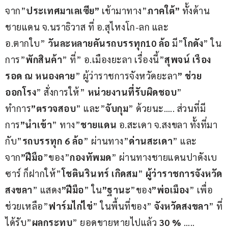
จาก”
ประเทศมาเลเซีย”
 เข้ามาทาง”
ภาคใต้”
 ทั้งด้าน
ชายแดน จ.นราธิวาส ที่ อ.สุไหงโก-ลก และ 
อ.ตากใบ” 
วันละหลายคันรถบรรทุก10 ล้อ
 มี”
โกดัง
” ใน
การ”
พักสินค้า
” ที่” อ.เมืองยะลา เรื่องนี้”
สุพจน์ เรือง
รอด ณ หนองคาย
” ผู้ว่าราชการจังหวัดยะลา
” ช่วย
ออกโรง
” สั่งการให้” 
หน่วยงานที่รับผิดชอบ
” 
ทำการ
”ตรวจสอบ
” และ”
จับกุม
” ด้วยนะ….. ส่วนที่มี
การ
”นำเข้า
” ทาง”
ชายแดน
 อ.สะเดา จ.สงขลา ทั้งที่มา
กับ”
รถบรรทุก 6 ล้อ
” ผ่านทาง”
ด่านสะเดา
” และ
จาก
”ฝีมือ
”ของ”
กองทัพมด
” ผ่านทางชายแดนปาดังเบ
ซาร์ ก็ฝากให้”
โชตินรินทร์ เกิดสม
” 
ผู้ว่าราชการจังหวัด
สงขลา
” แสดง
”ฝีมือ
” ใน
”ฐานะ
”ของ
”พ่อเมือง
” เพื่อ
ช่วยเหลือ”
ฟาร์มไก่ไข่
” ในพื้นที่ของ” 
จังหวัดสงขลา
” ที่
ได้รับ”
ผลกระทบ
” ยอดขายหายไปแล้ว 
30 %
 …..