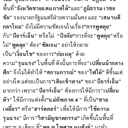
พื้นที่”
จังหวัดชายแดนภาคใต้”
และ”
ภูมิธรรม เวชย
ชัย
” รองนายกรัฐมนตรีฝ่ายความมั่นคง และ “
เสนาบดี
กลาโหม
” ยังไม่มีความชัดเจนในเรื่อง
”การพูดคุย
” 
กับ”
บีอาร์เอ็น
” หรือไม่  “
ปัจจัย”
การที่จะ”
พูดคุย
”หรือ
ไม่”
พูดคุย
” ต้อง”
ชัดเจน
” อย่าให้กลาย
เป็น”
เงื่อนไข”
 ของการ
”ก่อเหตุ
” ด้วย
ความ”
รุนแรง”
 ในพื้นที่ ดังนั้นการที่จะ”
เปลี่ยนม้ากลาง
ศึก
” จึงไม่ได้ทำให้ 
“สถานการณ์”
 ของ”
ไฟใต้”
 ดีขึ้นแต่
อย่างใด แต่จะเป็นการ
”เดินเข้าทาง”
 ของ”
บีอาร์เอ็น
” 
มากกว่า เพราะ”
บีอาร์เอ็น
” ต้องการให้มีการ”
เปลี่ยน
ตัว
” ให้มีการแต่งตั้ง
”แม่ทัพภาค 4
 “ ที่เป็น
”สาย
เหยี่ยว”
 หรือ”
ฮาร์ดคอร์
” เพื่อให้มีการ”
ใช้ความ
รุนแรง
” มีการ”
วิสามัญฆาตกรรม”
 เกิดขึ้นในพื้นที่ 
เพราะ 8 เดือน ที่”
พล.ท.ไพศาล หนูสังข์
” มาทำ