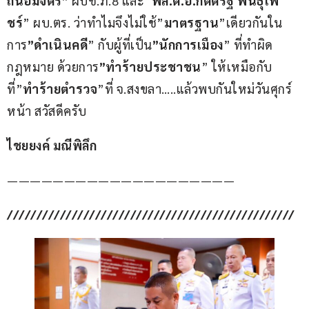
ถนอมจิตร”
 ผบช.ภ.8 และ”
พล.ต.อ.กิตติ์รัฐ พันธุ์เพ
ชร์
” ผบ.ตร. ว่าทำไมจึงไม่ใช้”
มาตรฐาน
”เดียวกันใน
การ
”ดำเนินคดี
” กับผู้ที่เป็น
”นักการเมือง
” ที่ทำผิด
กฎหมาย ด้วยการ
”ทำร้ายประชาชน
” ให้เหมือกับ
ที่”
ทำร้ายตำรวจ
”ที่ จ.สงขลา…..แล้วพบกันใหม่วันศุกร์
หน้า สวัสดีครับ
ไชยยงค์ มณีพิลึก
————————————————————
/////////////////////////////////////////////////