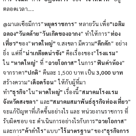
ตลอดเวลา…..
@มาเลเซียมีการ”
หยุดราชการ
” หลายวัน เพื่อ
”เฉลิม
ฉลอง”วันคล้าย
”
วันเกิดของอากง
” ทำให้การ”
ท่อง
เที่ยว”
ของ”
หาดใหญ่”
 จ.สงขลา มีความ
”คึกคัก
” อย่าง
ยิ่ง  แต่ที่”
น่าเกลียดน่าชัง”
 คือเรื่องของ”
โรงแรม
” 
ใน 
“หาดใหญ่
” ที่ “
ฉวยโอกาส”
 ในการ”
ฟันค่าห้อง
” 
จากราคา
”ปกติ
” คืนละ 1,500 บาท เป็น 
3,000 บาท
สร้างความ”
เดือดร้อน
” ให้กับผู้ที่มา
ทำ
”ธุรกิจ
”ใน”
หาดใหญ่”
 เรื่องนี้”
สมาคมโรงแรม
จังหวัดสงขลา
” และ
”สมาคมสมาพันธ์ธุรกิจท่องเที่ยว
” 
จะแก้ปัญหาที่เกิดขึ้นอย่างไร และ หน่วยงานราชการ ที่
รับผิดชอบ จะ ดำเนินการอย่างไรกับการ
”ฉวยโอกาส
” 
และการ
”ค้ากำไร
”แบบ”
ไร้มาตรฐาน
”ของ
”ธุรกิจการ