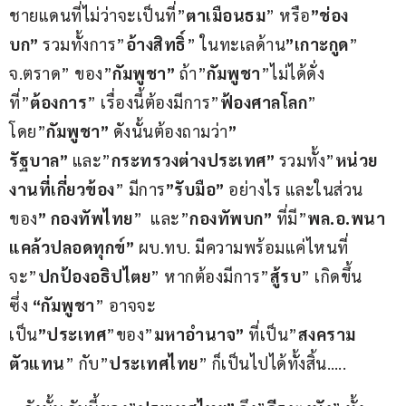
ชายแดนที่ไม่ว่าจะเป็นที่”
ตาเมือนธม
” หรือ
”ช่อง
บก”
 รวมทั้งการ”
อ้างสิทธิ์
” ในทะเลด้าน
”เกาะกูด
” 
จ.ตราด” ของ”
กัมพูชา”
 ถ้า”
กัมพูชา
”ไม่ได้ดั่ง
ที่”
ต้องการ
” เรื่องนี้ต้องมีการ”
ฟ้องศาลโลก
” 
โดย”
กัมพูชา”
 ดังนั้นต้องถามว่า
” 
รัฐบาล”
 และ”
กระทรวงต่างประเทศ”
 รวมทั้ง”
หน่วย
งานที่เกี่ยวข้อง
” มีการ
”รับมือ”
 อย่างไร และในส่วน
ของ
” กองทัพไทย
”  และ”
กองทัพบก”
 ที่มี”
พล.อ.พนา 
แคล้วปลอดทุกข์”
 ผบ.ทบ. มีความพร้อมแค่ไหนที่
จะ”
ปกป้องอธิปไตย
” หากต้องมีการ”
สู้รบ
” เกิดขึ้น 
ซึ่ง 
“กัมพูชา
” อาจจะ
เป็น
”ประเทศ
”ของ”
มหาอำนาจ”
 ที่เป็น”
สงคราม
ตัวแทน
” กับ”
ประเทศไทย
” ก็เป็นไปได้ทั้งสิ้น…..