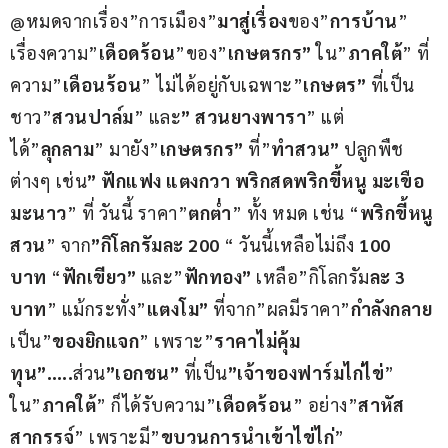
@หมดจากเรื่อง”การเมือง”
มาสู่เรื่อง
ของ”
การบ้าน
” 
เรื่องความ”
เดือดร้อน
”ของ”
เกษตรกร”
 ใน”
ภาคใต้
” ที่
ความ”
เดือนร้อน
” ไม่ได้อยู่กับเฉพาะ”
เกษตร”
 ที่เป็น
ชาว”
สวนปาล์ม
” และ
” สวนยางพารา
” แต่
ได้”
ลุกลาม
” มายัง”
เกษตรกร”
 ที่”
ทำสวน”
 ปลูกพืช 
ต่างๆ เช่น
” ฟักแฟง แตงกวา พริกสดพริกขี้หนู มะเขือ 
มะนาว
” ที่ วันนี้ ราคา”
ตกต่ำ
” ทั้ง หมด เช่น “
พริกขี้หนู
สวน
” จาก
”กิโลกรัมละ 200
 “ วันนี้เหลือไม่ถึง 
100 
บาท
 “
ฟักเขียว”
 และ”
ฟักทอง”
 เหลือ”กิโลกรัม
ละ 3 
บาท
” แม้กระทั่ง”
แตงโม”
 ที่จาก”ผลมีราคา”
กำลังกลาย
เป็น”
ของยิกแจก
” เพราะ”
ราคาไม่คุ้ม
ทุน”…..
ส่วน
”เอกชน”
 ที่เป็น
”เจ้าของฟาร์มไก่ไข่
” 
ใน”
ภาคใต้
” ก็ได้รับความ”
เดือดร้อน
” อย่าง”
สาหัส
สากรรจ์
” เพราะมี”
ขบวนการนำเข้าไข่ไก่
” 