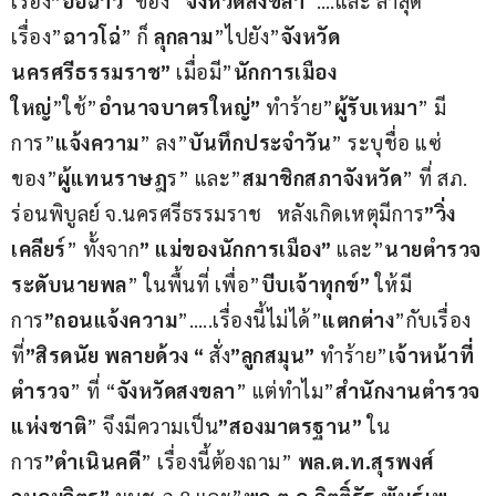
เรื่อง
”อื้อฉาว
”ของ “
จังหวัดสงขลา
”….และ ล่าสุด 
เรื่อง”
ฉาวโฉ่
” ก็ 
ลุกลาม
”ไปยัง”
จังหวัด
นครศรีธรรมราช”
 เมื่อมี”
นักการเมือง
ใหญ่
”ใช้”
อำนาจบาตรใหญ่”
 ทำร้าย”
ผู้รับเหมา
” มี
การ”
แจ้งความ
” ลง”
บันทึกประจำวัน
” ระบุชื่อ แซ่ 
ของ”
ผู้แทนราษฎ
ร” และ”
สมาชิกสภาจังหวัด
” ที่ สภ. 
ร่อนพิบูลย์ จ.นครศรีธรรมราช   หลังเกิดเหตุมีการ
”วิ่ง
เคลียร์
” ทั้งจาก
” แม่ของนักการเมือง” 
และ”
นายตำรวจ
ระดับนายพล
” ในพื้นที่ เพื่อ”
บีบเจ้าทุกข์”
 ให้มี
การ
”ถอนแจ้งความ
”…..เรื่องนี้ไม่ได้”
แตกต่าง
”กับเรื่อง
ที่
”สิรดนัย พลายด้วง “
 สั่ง
”ลูกสมุน” 
ทำร้าย”
เจ้าหน้าที่
ตำรวจ
” ที่ “
จังหวัดสงขลา
” แต่ทำไม”
สำนักงานตำรวจ
แห่งชาติ
” จึงมีความเป็น
”สองมาตรฐาน” 
ใน
การ
”ดำเนินคดี
” เรื่องนี้ต้องถาม” 
พล.ต.ท.สุรพงศ์ 