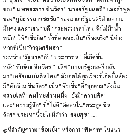
ของ” 
แพทองธาร ชินวัตร
” 
นายกรัฐมนตรี
” และคำพูด
ของ”
ภูมิธรรม เวชยชัย
” รองนายกรัฐมนตรีฝ่ายความ
มั่นคง และ”
เสนาบดี”
 กระทรวงกลาโหม จึงไม่มี
”น้ำ
หนัก”
 ให้
”เชื่อถือ
” ทั้งที่อาจจะเป็น
”เรื่องจริง
” นี่ต่าง
หากที่เป็น
”วิกฤตศรัทธา
” 
ระหว่าง
”รัฐบาล
”กับ”
ประชาชน
” ที่เกิดขึ้น
หลัง”
ทักษิณ ชินวัตร
 “ อดีต”
นายกรัฐมนตรี 
กลับ
มา”
เหยียบแผ่นดินไทย
” สังเกตได้ทุกเรื่องที่เกิดขึ้นต้อง
มี”
ทักษิณ ชินวัตร”
 เป็น”
หัวเชื้อ”
ที่”
ลุกลาม
”ดังนั้น
ตราบใดที่”
คนไทยส่วนหนึ่ง
” ยังมี”
ความคิด
” 
และ”
ความรู้สึก”
 ที่”
ไม่ดี
”ต่อคนใน
”ตระกูล ชิน
วัตร”
 ประเทศนี้จะไม่มีคำว่า”
สงบสุข
”….. 
@ที่สำคัญความ”
ข้อแย้ง
” หรือการ”
พิพาท”
 ในแนว