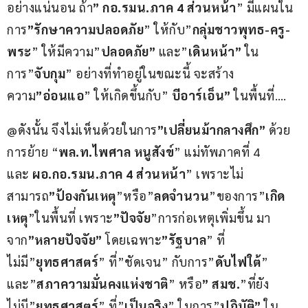
อย่างแน่นอน ถ้า
” กอ.รมน.ภาค 4 ส่วนหน้า
” มีแผนใน
การ
”รักษาความปลอดภัย
” ให้กับ”
กลุ่มชาวพุทธ-ครู-
พระ
” ให้มีความ”
ปลอดภัย”
 และ”
เดินหน้า”
 ใน
การ”
จับกุม
” อย่างที่ทำอยู่ในขณะนี้ จะสร้าง
ความ
”อ่อนแอ
” ให้เกิดขึ้นกับ” 
บีอาร์เอ็น”
 ในพื้นที่….
@ดังนั้น จึงไม่เห็นด้วยในการ
”เปลี่ยนม้ากลางศึก”
 ด้วย
การย้าย “
พล.ท.ไพศาล หนูสังข์
” แม่ทัพภาคที่ 4 
และ 
ผอ.กอ.รมน.ภาค 4 ส่วนหน้า
” เพราะไม่
สามารถ
”ป้องกันเหตุ
”หรือ”
ลดจำนวน
”ของการ”
เกิด
เหตุ
”ในพื้นที่ เพราะ
”ปัจจัย
”การก่อเหตุเพิ่มขึ้น มา
จาก
”หลายปัจจัย”
 โดยเฉพาะ
”รัฐบาล
” ที่
ไม่มี”
ยุทธศาสตร์
” ที่”ชัดเจน” กับการ”
ดับไฟใต้
” 
และ”
สภาความมั่นคงแห่งชาติ
” หรือ
” สมช.
”ที่ยัง
ไม่มี”
ยุทธศาสตร์
” ที่”
เป็นจริง
” ในการ”
ปฏิบัติ”
 ใน