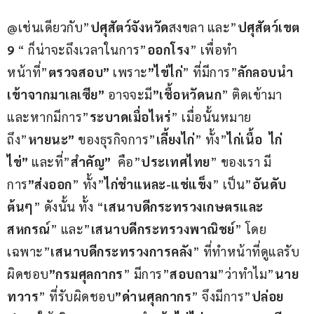
@เช่นเดียวกับ”
ปศุสัตว์จังหวัด
สงขลา และ”
ปศุสัตว์เขต 
9
 “ ก็น่าจะถึงเวลาในการ”
ออกโรง
” เพื่อทำ
หน้าที่”
ตรวจสอบ”
 เพราะ
”ไข่ไก่
” ที่มีการ”
ลักลอบนำ
เข้าจากมาเลเซีย”
 อาจจะมี
”เชื้อหวัดนก
” ติดเข้ามา 
และหากมีการ”
ระบาดเมื่อไหร่
” เมื่อนั้นหมาย
ถึง”
หายนะ”
 ของธุรกิจการ”
เลี้ยงไก่
” ทั้ง”
ไก่เนื้อ  ไก่
ไข่”
 และที่”
สำคัญ”
  คือ”
ประเทศไทย
” ของเรา มี
การ
”ส่งออก
” ทั้ง”
ไก่ชำแหละ-แช่แข็ง
” เป็น”
อันดับ
ต้นๆ
” ดังนั้น ทั้ง “
เสนาบดีกระทรวงเกษตรและ
สหกรณ์
” และ”
เสนาบดีกระทรวงพาณิชย์
” โดย
เฉพาะ”
เสนาบดีกระทรวงการคลัง
” ที่ทำหน้าที่ดูแลรับ
ผิดชอบ
”กรมศุลกากร
” มีการ”
สอบถาม
”ว่าทำไม”
นาย
ทวาร
” ที่รับผิดชอบ
”ด่านศุลกากร
” จึงมีการ”
ปล่อย