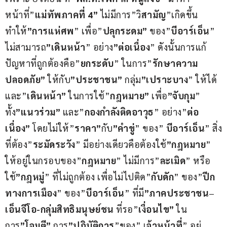
หน้าที่”
แม่ทัพภาคที่ 4”
 ไม่มีการ”วิ
สามัญ
”เกิดขึ้น 
ทำให้
”การแห่ศพ
” เพื่อ”
ปลุกระดม”
 ของ”
บีอาร์เอ็น
” 
ไม่สามารถ
”เดินหน้า
” อย่าง
”ต่อเนื่อง
” ดังนั้นการแก้
ปัญหาที่ถูกต้องคือ”
ยกระดับ
” ในการ”
รักษาความ
ปลอดภัย”
 ให้กับ
”ประชาชน”
 กลุ่ม
”เปราะบาง
” ให้ได้ 
และ”
เดินหน้า”
 ในการใช้”
กฎหมาย”
 เพื่อ
”จับกุม
” 
ทั้ง
”แนวร่วม”
 และ”
กองกำลังติดอาวุธ
” อย่าง”
ต่อ
เนื่อง”
 โดยไม่ให้”
ราคา”
กับ
”คำขู่
” ของ” 
บีอาร์เอ็น
” สิ่ง
ที่ต้อง”
ระมัดระวัง
” มีอย่างเดียวคือต้องใช้
”กฎหมาย
” 
ให้อยู่ในกรอบของ”
กฎหมาย
” ไม่มีการ”
ละเมิด
” หรือ
ใช้
”กฎหมู่
” ที่ไม่ถูกต้อง เพื่อไม่ไปติด”
กับดัก
” ของ”
ปีก
ทางการเมือง
” ของ”
บีอาร์เอ็น
” ที่มี
”ภาคประชาชน
–
เอ็นจีโอ-กลุ่มสิทธิมนุษย์ชน
 ที่รอ”
เงื่อนไข”
 ใน
การ
”โจมตี”
 การ
”ปฏิบัติการ
”ของ” เ
จ้าหน้าที่
” อยู่