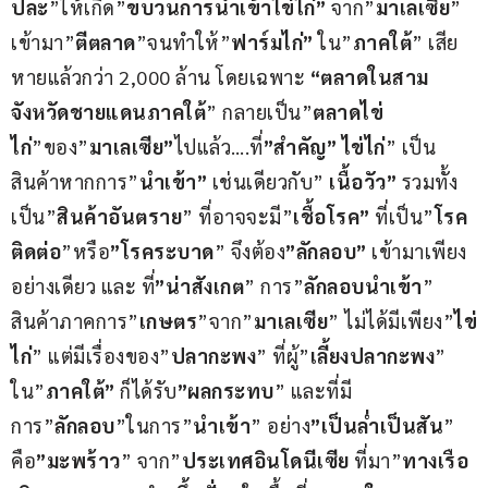
ปละ
”ให้เกิด”
ขบวนการนำเข้าไข่ไก่”
 จาก”
มาเลเซีย
” 
เข้ามา”
ตีตลาด
”จนทำให้”
ฟาร์มไก่”
 ใน”
ภาคใต้
” เสีย
หายแล้วกว่า 2,000 ล้าน โดยเฉพาะ 
“ตลาดในสาม
จังหวัดชายแดนภาคใต้
” กลายเป็น”
ตลาดไข่
ไก่
”ของ”
มาเลเซีย”
ไปแล้ว….ที่
”สำคัญ” ไข่ไก่
” เป็น
สินค้าหากการ”
นำเข้า”
 เช่นเดียวกับ” 
เนื้อวัว”
 รวมทั้ง
เป็น”
สินค้าอันตราย
” ที่อาจจะมี”
เชื้อโรค”
 ที่เป็น”
โรค
ติดต่อ
”หรือ
”โรคระบาด
” จึงต้อง
”ลักลอบ”
 เข้ามาเพียง
อย่างเดียว และ ที่
”น่าสังเกต
” การ”
ลักลอบนำเข้า
” 
สินค้าภาคการ”
เกษตร
”จาก”
มาเลเซีย
” ไม่ได้มีเพียง”
ไข่
ไก่
” แต่มีเรื่องของ”
ปลากะพง
” ที่ผู้”
เลี้ยงปลากะพง
” 
ใน”
ภาคใต้”
 ก็ได้รับ
”ผลกระทบ
” และที่มี
การ”
ลักลอบ
”ในการ”
นำเข้า
” อย่าง
”เป็นล่ำเป็นสัน
” 
คือ
”มะพร้าว
” จาก”
ประเทศอินโดนีเซีย
 ที่มา”
ทางเรือ