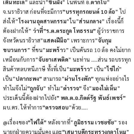
เดินทะเล
” และนำ”
ขึ้นฝั่ง
” ในพื้นที่ อ.
ตากใบ
” 
จ.นราธิวาส ก่อนที่จะมีการ
”บรรทุกรถยนต์ 10 ล้อ
” ไป
ส่งให้”
โรงงานอุตสาหกรรม
”ใน”
ส่วนกลาง
” เรื่องนี้ก็
ต้องฝากให้”
 ว่าที่”ร.ต.ตระกูล โทธรรม”
 ผู้ว่าราชการ
จังหวัดนราธิวาส”
แสดงฝีมือ
” เพราะการ”
จับกุม
ขบวนการ
” ที่ขน”
มะพร้า
ว” เป็นคันรถ 10 ล้อ คงไม่ยาก
เหมือนกับการ”
จับยาเสพติด
” นะท่าน …..ส่วน รถบรรทุก
สินค้าหลบหนีภาษี ทั้งที่เป็น”
มะพร้าว
” เป็น”
ไข่ไก่
” 
เป็น”
ปลากะพง”
 สามารถ”
ผ่านโรงพัก”
 ทุกแห่งอย่างไร 
ทำไมจึงไม่
”ถูกจับ
” ทำไม”
ตำรวจ”
 จึง”
มองไม่เห็น
” 
ประเด็นนี้ต้องฝากไปยัง
” พล.ต.อ.กิตต์รัฐ พันธ์เพชร์”
ผบ.ตร. ให้ทำการ
”ตรวจสอบ
”ด้วย…..
@เรื่องของ
”ไฟใต้”
 หลังจากที่”
ภูมิธรรม เวชยชัย
” รอง
นายกฝ่ายความมั่นคง และ
”เสนาบดีกระทรวงกลาโหม
” 