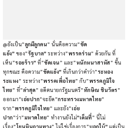
@ยังเป็น”
ลูกผีลูกคน
” นั่นคือความ”
ขัด
แย้ง”
 ของ”
รัฐบาล”
 ระหว่าง”
พรรคร่วม
” ด้วยกัน ที่
เห็น”
รอยร้าว”
 ที่”
ชัดเจน
” และ”
หนักหนาสาหัส
” ขึ้น
ทุกขณะ คือความ”
ขัดแย้ง”
 ที่เกินกว่าคำว่า”
ระหอง
ระแหง
” ระหว่าง”
พรรคเพื่อไทย
” กับ”
พรรคภูมิใจ
ไทย
” ที่”
ล่าสุด
” อดีตนายกรัฐมนตรี”
ทักษิณ ชินวัตร
” 
ออกมา”
เอ่ยปาก
”จะยึด”
กระทรวงมหาดไทย
” 
จาก”
พรรคภูมิใจไทย
” และยัง”
เอ่ย
ปาก
”ว่า”
มหาดไทย
” ทำงานยังไม่
”เต็มที่
” นี่ไม่
เรื่อง”
โยนหินถามทาง
” ไม่ใช่เรื่องการ”
บอกใบ้”
 แต่เป็น