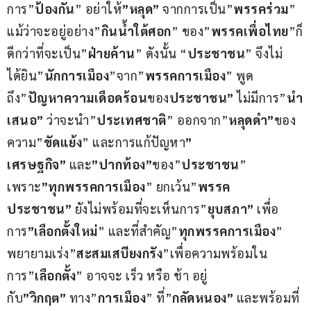
การ”
ป้องกัน
” อย่าให้
”หลุด”
 จากการเป็น”
พรรคร่วม
” 
แม้ว่าจะอยู่อย่าง”
กินน้ำใต้ศอก
” ของ”
พรรคเพื่อไทย
”ก็
ดีกว่าที่จะเป็น”
ฝ่ายค้าน
” ดังนั้น “
ประชาชน
” จึงไม่
ได้ยิน”
นักการเมือง
”จาก”
พรรคการเมือง
” พูด
ถึง”
ปัญหาความเดือดร้อน
ของ
ประชาชน”
 ไม่มีการ”
นำ
เสนอ”
 ว่าจะนำ”
ประเทศชาติ
” ออกจาก”
หลุดดำ”
ของ
ความ”
ขัดแย้ง
” และการแก้ปัญหา
” 
เศรษฐกิจ”
 และ
”ปากท้อง”
ของ”
ประชาชน
” 
เพราะ
”ทุกพรรคการเมือง
” ยกเว้น”
พรรค
ประชาชน”
 ยังไม่พร้อมที่จะเห็นการ”
ยุบสภา”
 เพื่อ
การ
”เลือกตั้งใหม่
” และที่สำคัญ”
ทุกพรรคการเมือง
” 
พยายามเร่ง”
สะสมเสบียงกรัง
”เพื่อความพร้อมใน
การ”
เลือกตั้ง
” อาจจะ เร็ว หรือ ช้า อยู่
กับ
”วิกฤต”
 ทาง”
การเมือง
” ที่”
กลัดหนอง”
 และพร้อมที่