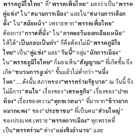
พรรคภูมิใจไทย
” ที่”
พรรคเพื่อไทย
” มองว่าเป็น”
พรรค
คู่แข่ง”
 ใน”
สนามการเมือง
” และใน”
สนามการเลือก
ตั้ง
” ใน”
สมัยหน้า
” เพราะหาก”
พรรคเพื่อไทย
” 
ต้องการ”
กวาดที่นั่ง
” ใน”
ภาคตะวันออกเฉียงเหนือ
” 
ให้ได้”
เป็นกอบเป็นกำ
” ก็คือต้องไม่มี”
พรรคภูมิใจ
ไทย”
 เป็น”
คู่แข่ง”
 และ”
วันนี้”
 กลุ่ม”
นักการเมือง
” 
ใน”
พรรคภูมิใจไทย”
 ก็มองเห็น”
สัญญาณ”
 ที่เกิดขึ้น จึง
เกิด”
ขบวนการงูเห่า
” ขึ้นแล้วไม่ต่ำกว่า 
“หนึ่ง
โหล
”…..ดังนั้น สภาพของ
”พรรคร่วมรัฐบาล
” ณ วันนี้ จึง
ไม่มีการ”
สนใจ
” เรื่องของ”
เศรษฐกิจ
” เรื่องของ”
ปาก
ท้อง”
 เรื่องของความ
”ทุกขเวทนา
” ที่มาจาก
”ข้าวยาก
หมากแพง
” ของ”
ประชาชน”
 ที่เป็นคน”
ส่วนใหญ่
” 
ของประเทศ เพราะ”
พรรคการเมือง”
 ทุกพรรคที่
เป็น
”พรรคร่วม”
 ต่าง”
แย่งชิงอำนาจ
” และ