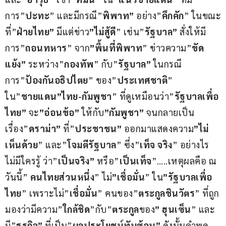
การ”
ปะทะ
” และมีกรณี”
พิพาท”
 อย่าง”
คึกคัก
” ในขณะ
ที่”
ฝ่ายไทย”
 มีแต่ข่าว
”ไม่สู้ดี
” เช่น”
รัฐบาล”
 สั่งให้มี
การ”
ถอนทหาร
” จาก
”พื้นที่พิพาท
” ข่าวความ”
ขัด
แย้ง”
 ระหว่าง”
กองทัพ
” กับ”
รัฐบาล”
 ในกรณี
การ”
ป้องกันอธิปไตย
” ของ”
ประเทศชาติ
” 
ใน”
ชายแดน”ไทย-กัมพูชา
” ที่ดูเหมือนว่า”
รัฐบาลเพื่อ
ไทย”
 จะ
”อ่อนข้อ”
 ให้กับ
”กัมพูชา”
 จนกลายเป็น
เรื่อง”
ดราม่า”
 ที่”
ประชาชน”
 ออกมาแสดงความ
”ไม่
เห็นด้วย
” และ”
โจมตีรัฐบาล
” ซึ่ง”
เท็จ จริง
” อย่างไร
ไม่มีใครรู้ ว่า”
เป็นจริง”
 หรือ”
เป็นเท็จ
”…..เหตุผลคือ ณ 
วันนี้” 
คนไทยส่วนหนึ่ง
” ไม่
”เชื่อมั่น
” ใน
”รัฐบาลเพื่อ
ไทย
” เพราะไม่”
เชื่อมั่น
” คนของ”
ตระกูลชินวัตร
” ที่ถูก
มองว่ามีความ”
ใกล้ชิด
”กับ”
ตระกูล
ของ
” ฮุนเซ็น
” และ
มี”
ธุรกิจ”
 ที่เป็น”
ผลประโยชน์ทับซ้อน”
 ดังนั้นคำพูด