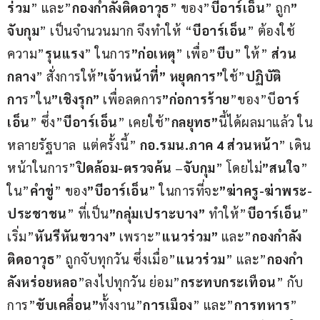
ร่วม
” และ”
กองกำลังติดอาวุธ
” ของ”
บีอาร์เอ็น
” ถูก
” 
จับกุม
” เป็นจำนวนมาก จึงทำให้ “
บีอาร์เอ็น
” ต้องใช้
ความ”
รุนแรง
” ในการ
”ก่อเหตุ
” เพื่อ”
บีบ
” ให้” 
ส่วน
กลาง
” สั่งการให้
”เจ้าหน้าที่” หยุดการ”
ใช้”
ปฏิบัติ
กา
ร”ใน
”เชิงรุก”
 เพื่อลดการ
”ก่อการร้าย
”ของ”บี
อาร์
เอ็น
” ซึ่ง”
บีอาร์เอ็น
” เคยใช้”
กลยุทธ”
นี้ได้ผลมาแล้ว ใน
หลายรัฐบาล  แต่ครั้งนี้” 
กอ.รมน.ภาค 4 ส่วนหน้า
” เดิน
หน้าในการ”
ปิดล้อม-ตรวจค้น
 –
จับกุม
” โดยไม่
”สนใจ
” 
ใน”
คำขู่
” ของ
”บีอาร์เอ็น
” ในการที่จะ
”ฆ่าครู-ฆ่าพระ-
ประชาชน
” ที่เป็น
”กลุ่มเปราะบาง”
 ทำให้”
บีอาร์เอ็น
” 
เริ่ม”
หันรีหันขวาง”
 เพราะ”
แนวร่วม”
 และ”
กองกำลัง
ติดอาวุธ
” ถูกจับทุกวัน ซึ่งเมื่อ”
แนวร่วม
” และ”
กองกำ
ลังหร่อยหลอ
”ลงไปทุกวัน ย่อม”
กระทบกระเทือน
” กับ
การ”
ขับเคลื่อน”
ทั้งงาน”
การเมือง
” และ”
การทหาร
” 