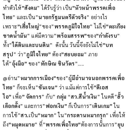
ทำตัวให้
”สังคม
” ได้รับรู้ว่า เป็น
”หัวหน้าพรรคเพื่อ
ไทย
” และเป็น”
นายกรัฐมนตรีตัวจริง
” อย่างไร 
เพราะ
”เสี่ยใหญ่
”ของ”
พรรคภูมิใจไทย
” ไม่ใช่
”ตะเกียง
ขาดน้ำมัน
” แต่มีความ”
พร้อมสรรพ”
ของ
”กำลังรบ
” 
ทั้ง”
ใต้ดินและบนดิน
”  ดังนั้น วันนี้จึงยังไม่ใช่
”บท
สรุป
” ว่า”
ภูมิใจไทย”
 ต้อง
”สยบยอม
” ภาย
ใต้”
อุ้งมือ”
 ของ”
ทักษิณ ชินวัตร
”…..
@อ่าน”
หมากการเมือง”
ของ”ผู้
มีอำนาจนอกพรรคเพื่อ
ไทย
” ก็จะเห็น”
ชันเจน”
 ว่า แม้แต่การใช้
”ดีเอส
ไอ”
 เพื่อ
” จัดการ
” กับ” 
กลุ่ม 
“
สว.สีน้ำเงิน
” ในคดี”
ฮั้ว
เลือกตั้ง
” และการ”
ฟอกเงิน”
 ก็เป็นการ”
เดินเกม”
 ใน
การใช้”
สว.
เป็น
”หมาก
” ใน”
กระดานหมากรุก
” เพื่อให้
ถึง
”หมุดหมาย
” ที่”
พรรคเพื่อไทย”
ต้องการนั้นการ”
ยุบ