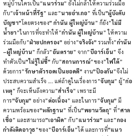
หมู่บ้านใครเป็น”
แนวร่วม
” ยังไม่กล้าให้ความร่วมมือ
กับ”
เจ้าหน้าที่รัฐ
” และ”
นายอำเภอ
” ที่เป็น
”ผู้บังคับ
บัญชา”
โดยตรงของ
” กำนัน ผู้ใหญ่บ้าน
” ก็ยัง”
ไม่มี
น้ำยา
”ในการที่จะทำให้”
กำนัน ผู้ใหญ่บ้าน
” ให้ความ
ร่วมมือกับ”
ฝ่ายปกครอง”
 อย่าง”
จริงจัง”
 รวมทั้ง”
กำนัน 
–ผู้ใหญ่บ้าน
” ก็กลัว”
อันตราย
” จาก”
บีอาร์เอ็น
” จึง
ทำตัวเป็น
”ไม่รู้ไม่ชี้”
 กับ”
สถานการณ์
”ของ”
ไฟใต้
” 
ด้วยการ”
รักษาตัวรอดเป็นยอดดี”
 งาน
”ป้องกัน
”จึงไม่
ประสบความสำเร็จ …. แต่ถ้าดูในเรื่องการ”
จับกุม
” ผู้”
ก่อ
เหตุ
” ก็จะเห็นถึงความ”
สำเร็จ
” เพราะมี
การ
”จับกุม”
 อย่าง”
ต่อเนื่อง
” และในการ”
จับกุม”
 มี
ความพร้อมของ
”หลักฐาน
” ที่เป็น
”พยานวัตถุ
” ที่”
ศาล
เชื่อ
” และสามารถ
”เอาผิด
” กับ”
แนวร่วม”
 และ”
กอง
กำลังติดอาวุธ
”ของ”
บีอาร์เอ็น
”ได้ และการที่
”แนว