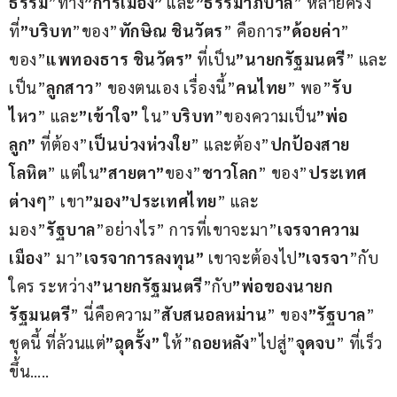
ธรรม
”ทาง
”การเมือง”
 และ
”ธรรมาภิบาล
” หลายครั้ง
ที่
”บริบท
”ของ”
ทักษิณ ชินวัตร
” คือการ
”ด้อยค่า
” 
ของ”
แพทองธาร ชินวัตร”
 ที่เป็น
”นายกรัฐมนตรี
” และ
เป็น”
ลูกสาว
” ของตนเอง เรื่องนี้”
คนไทย
” พอ”
รับ
ไหว
” และ
”เข้าใจ”
 ใน”
บริบท
”ของความเป็น
”พ่อ 
ลูก”
 ที่ต้อง”
เป็นบ่วงห่วงใย
” และต้อง”
ปกป้องสาย
โลหิต
” แต่ใน
”สายตา”
ของ”
ชาวโลก
” ของ”
ประเทศ
ต่างๆ
” เขา
”มอง”ประเทศไทย
” และ
มอง”
รัฐบาล
”อย่างไร” การที่เขาจะมา”
เจรจาความ
เมือง
” มา”
เจรจาการลงทุน” 
เขาจะต้องไป
”เจรจา
”กับ
ใคร ระหว่าง
”นายกรัฐมนตรี
”กับ
”พ่อของนายก
รัฐมนตรี
” นี่คือความ”
สับสนอลหม่าน
” ของ
”รัฐบาล
” 
ชุดนี้ ที่ล้วนแต่
”ฉุดรั้ง”
 ให้”
ถอยหลัง
”ไปสู่”
จุดจบ
” ที่เร็ว
ขึ้น…..