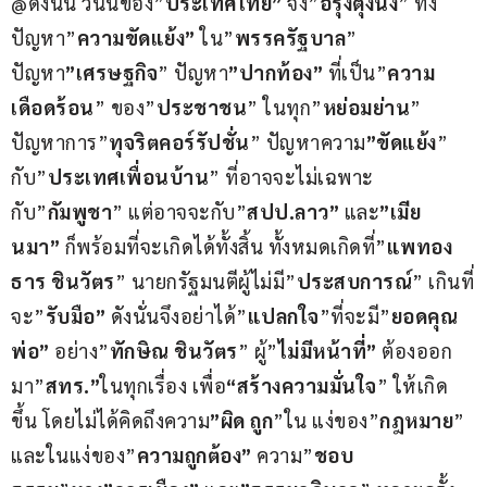
@ดังนั้น วันนี้ของ”
ประเทศไทย”
 จึง”
อีรุงตุงนัง
” ทั้ง
ปัญหา”
ความขัดแย้ง”
 ใน”
พรรครัฐบาล
” 
ปัญหา
”เศรษฐกิจ
” ปัญหา
”ปากท้อง”
 ที่เป็น”
ความ
เดือดร้อน
” ของ”
ประชาชน
” ในทุก”
หย่อมย่าน
” 
ปัญหาการ”
ทุจริตคอร์รัปชั่น
” ปัญหาความ
”ขัดแย้ง
” 
กับ”
ประเทศเพื่อนบ้าน
” ที่อาจจะไม่เฉพาะ
กับ”
กัมพูชา
” แต่อาจจะกับ”
สปป.ลาว”
 และ
”เมีย
นมา”
 ก็พร้อมที่จะเกิดได้ทั้งสิ้น ทั้งหมดเกิดที่”
แพทอง
ธาร ชินวัตร
” นายกรัฐมนตีผู้ไม่มี”
ประสบการณ์
” เกินที่
จะ”
รับมือ”
 ดังนั่นจึงอย่าได้”
แปลกใจ
”ที่จะมี”
ยอดคุณ
พ่อ”
 อย่าง”
ทักษิณ ชินวัตร
” ผู้”
ไม่มีหน้าที่”
 ต้องออก
มา”
สทร.”
ในทุกเรื่อง เพื่อ
“สร้างความมั่นใจ
” ให้เกิด
ขึ้น โดยไม่ได้คิดถึงความ
”ผิด ถูก
”ใน แง่ของ”
กฎหมาย
” 
และในแง่ของ”
ความถูกต้อง”
 ความ”
ชอบ