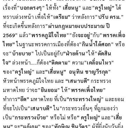
เรื่องที่”
บอกตรงๆ
” ให้ทั้ง” 
เสี่ยหนู
” และ”
ครูใหญ่”
 ได้
ทราบล่วงหน้า เพื่อให้”
เตรียม”
 ว่าหลังการ”
ปรับ ครม.
” 
ที่จะเกิดขึ้นหลังการ”
ผ่านกฎหมายงบประมาณ ปี 
2569
” แล้ว”
พรรคภูมิใจไทย
””ยัง
จะอยู่
”กับ”
พรรคเพื่อ
ไทย”
 ในฐานะพรรคการเมืองที่ต้อง”
กินน้ำใต้ศอก
” หรือ
จะ”
บ้ายบาย
” ไปเป็นอยู่กับ
”ฝ่ายค้าน
”ให้”
ตัดสิน
ใจ”
 ล่วงหน้า…..ก็ต้อง
”ติดตาม
” ความ”
เคลื่อนไหว
” 
ของ”
ครูใหญ่
” และ
”เสี่ยหนู”  อนุทิน ชาญวีรกุล
” 
หัวหน้าพรรคภูมิใจไทย และ 
“เสนาบดี”
 กระทรวง
มหาดไทย ว่าจะ”
ยินยอม
” ให้”
พรรคเพื่อไทย
” 
ทำการ
”ยึด”
 มหาดไทย ที่เป็น
”กระทรวงใหญ่
” และยอม
ที่จะไปเป็น”
เสนาบดี”
 ใน”กระทรวงอื่นๆ ที่ถูกมองว่า
เป็น”
กระทรวงบ๊วย
” หรือไม่ หรือ
” ครูใหญ่”
 และ”
เสี่ย
หนู”
 จะ
”แก้เกม
” ของ”
ทักษิณ ชินวัตร
” ผู้ที่ยิ่งนับวันยิ่ง