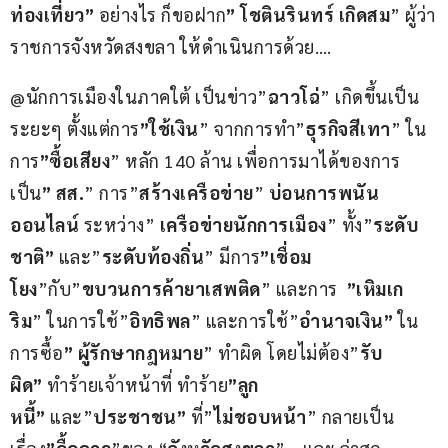
ท่องเที่ยว”
 อย่างไร ก็ขอฝาก
” โชตินรินทร์ เกิดสม
” ผู้ว่า
ราชการจังหวัดสงขลา ให้ดำเนินการด้วย….
@นักการเมืองในภาคใต้ เป็นข่าว”
ฉาวโฉ่
” เกิดขึ้นเป็น
ระยะๆ ตั้งแต่การ
”ใช้เงิน
” จากการทำ”
ธุรกิจสีเทา
” ใน
การ
”ซื้อเสียง
” หลัก 140 ล้าน เพื่อการมาได้ของการ
เป็น
” สส.
” การ”
สร้างเครือข่าย
” 
บ่อนการพนัน
ออนไลน์
 ระหว่าง” 
เครือข่ายนักการเมือง
” ทั้ง”
ระดับ
ชาติ”
 และ”
ระดับท้องถิ่น
” มีการ
”เชื่อม
โยง
”กับ”
ขบวนการค้ายาเสพติด
” และการ
  ”เหิมเก
ริม
” ในการใช้”
อิทธิพล
” และการใช้”
อำนาจเงิน”
 ใน
การซื้อ
” ผู้รักษากฎหมาย
” ทำผิด โดยไม่ต้อง”
รับ
ผิด”
 ทำร้ายเจ้าหน้าที่ ทำร้าย
”ลูก
หนี้”
 และ”
ประชาชน”
 ที่”
ไม่ชอบหน้า
” กลายเป็น