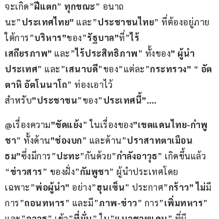
จะเกิด”
ฝีแตก
” 
ทุกขณะ
” อนาถ
นะ”
ประเทศไทย”
 และ”
ประชาชนไทย
” ที่ต้องอยู่ภาย
ใต้การ”
บริหาร”
ของ”
รัฐบาล”
ที่”
ไร้
เสถียรภาพ”
 และ”
ไร้ประสิทธิภาพ
” ทั้งของ
” ผู้นำ
ประเทศ
” และ”
เสนาบดี
”ของ”แต่ละ”
กระทรวง”
 “ 
อัต
ตาหิ อัตโนนาโถ
” ท่องเอาไว้ 
สำหรับ
”ประชาชน
”ของ”
ประเทศนี้”….
@เรื่องความ
”ขัดแย้ง
” ในเรื่องของ
”เขตแดนไทย-กำพู
ชา
” ทั้งด้าน
”ช่องบก
” และด้าน”
ปราสาทตาเมือน
ธม”
ซึ่งมีการ”
ปะทะ
”กันด้วย”
กำลังอาวุธ
” เกิดขึ้นแล้ว 
“
ข่าวสาร
” ของฝั่ง”
กัมพูชา
” ผู้นำประเทศโดย
เฉพาะ”
พ่อผู้นำ”
 อย่าง”
ฮุนเซ็น
” ประกาศ”
กร้าว” ไม่
มี
การ”
ถอนทหาร
” และมี”
ภาพ-ข่าว
” การ”
เพิ่มทหาร
” 
และ”
อาวุธ
” เข้า”
ที่มั่น
” ใน”
แนวชายแดน
” ที่มี