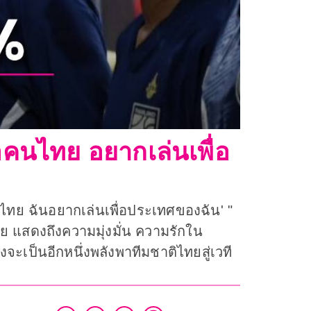
อคนไทย อยากเล่นเพื่อ
นไทย ฉันอยากเล่นเพื่อประเทศของฉัน' "
ทย แสดงถึงความมุ่งมั่น ความรักใน
งจะเป็นอีกหนึ่งพลังพาทีมชาติไทยสู่เวที