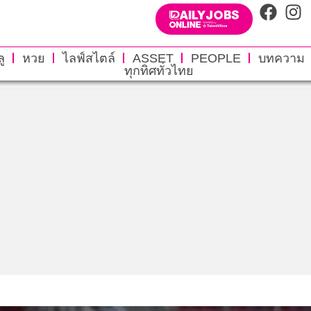
ู
หวย
ไลฟ์สไตล์
ASSET
PEOPLE
บทความ
ทุกทิศทั่วไทย