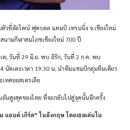
ตัวที่อัลไพน์ ฟุตบอล แคมป์ เทรนนิ่ง จ.เชียงใหม่ 
ที่สนามกีฬาสมโภชเชียงใหม่ 700 ปี
, วันที่ 29 มิ.ย. พบ อิรัก, วันที่ 2 ก.ค. พบ 
้ง 4 นัดเตะเวลา 19.30 น. นำทีมแชมป์กลุ่มทีมเดียว 
ประเทศออสเตรเลีย
นสูงสุดของไทย ที่จะกลับไปสู่จุดนั้นอีกครั้ง
ูเมน แอนด์ เกิร์ล” ในอังกฤษ โดยเธอเล่นใน