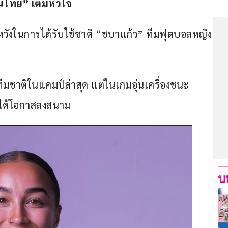
คนไทย” เต็มหัวใจ
มหวังในการได้รับใช้ชาติ “ชบาแก้ว” ทีมฟุตบอลหญิง
ู่ทีมชาติในแคมป์ล่าสุด แต่ในเกมอุ่นเครื่องชนะ 
ม่ได้โอกาสลงสนาม
บ