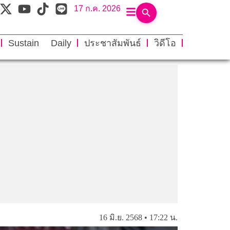
17 ก.ค. 2026
Sustain Daily
ประชาสัมพันธ์
วิดีโอ
16 มิ.ย. 2568 • 17:22 น.