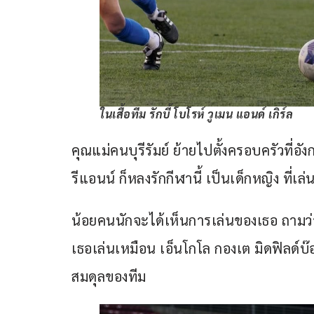
ในเสื้อทีม รักบี้ โบโรห์ วูเมน แอนด์ เกิร์ล
คุณแม่คนบุรีรัมย์ ย้ายไปตั้งครอบครัวที่อั
รีแอนน์ ก็หลงรักกีฬานี้ เป็นเด็กหญิง ที่เ
น้อยคนนักจะได้เห็นการเล่นของเธอ ถามว่
เธอเล่นเหมือน เอ็นโกโล กองเต มิดฟิลด์บ๊อก
สมดุลของทีม