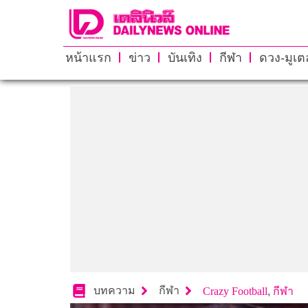
หน้าแรก
ข่าว
บันเทิง
กีฬา
ดวง-มูเตล
บทความ
กีฬา
Crazy Football
,
กีฬา