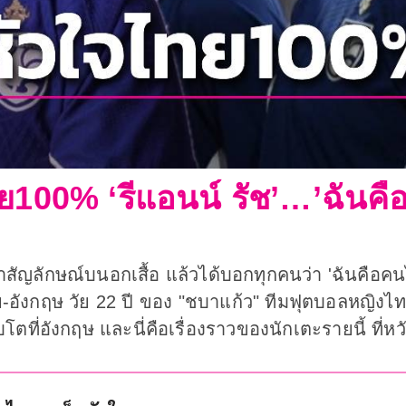
ทย100% ‘รีแอนน์ รัช’…’ฉันคื
าสัญลักษณ์บนอกเสื้อ แล้วได้บอกทุกคนว่า 'ฉันคือค
ทย-อังกฤษ วัย 22 ปี ของ "ชบาแก้ว" ทีมฟุตบอลหญิงไ
ที่อังกฤษ และนี่คือเรื่องราวของนักเตะรายนี้ ที่หวั