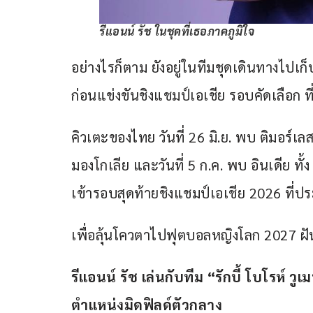
รีแอนน์ รัช ในชุดที่เธอภาคภูมิใจ
อย่างไรก็ตาม ยังอยู่ในทีมชุดเดินทางไปเก็บ
ก่อนแข่งขันชิงแชมป์เอเชีย รอบคัดเลือก 
คิวเตะของไทย วันที่ 26 มิ.ย. พบ ติมอร์เลสเต
มองโกเลีย และวันที่ 5 ก.ค. พบ อินเดีย ทั
เข้ารอบสุดท้ายชิงแชมป์เอเชีย 2026 ที่
เพื่อลุ้นโควตาไปฟุตบอลหญิงโลก 2027 ฝันอั
รีแอนน์ รัช เล่นกับทีม “รักบี้ โบโรห์ ว
ตำแหน่งมิดฟิลด์ตัวกลาง