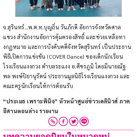
จ.สุรินทร์…พ.ต.ท.บุญถิ่น วันภักดี อัยการจังหวัดศาล
แขวง สำนักงานอัยการคุ้มครองสิทธิ์ และช่วยเหลือทา
งกฏหมาย และการบังคับคดีจังหวัดสุรินทร์ เป็นประธาน
พิธีเปิดการแข่งขัน (COVER Dance) ของเด็กนักเรียน 
โรงเรียนแงงกวง ตำบลระแงง อ.ศีขรภูมิ โดยมีนายณัฐ
พล พงษ์ปิยานุรัตน์ ประธานมูลนิธิโรงเรียนแงงกวง และ
คณะครูนักเรียนให้การต้อนรับ
“ประเมธ เพราะพินิจ” หัวหน้าศูนย์ข่าวเดลินิวส์ ภาค
อีสานตอนล่าง รายงาน
บทความยอดนิยมในหมวดหมู่