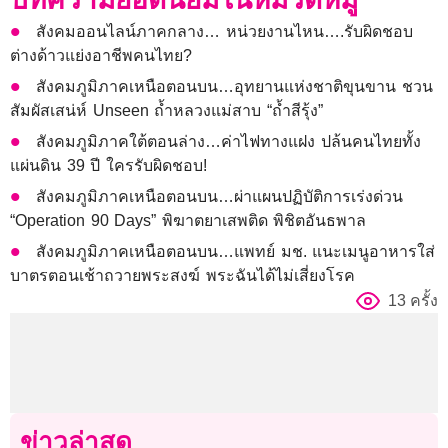
สังคมออนไลน์ภาคกลาง… หน่วยงานไหน….รับผิดชอบ
ต่างด้าวแย่งอาชีพคนไทย?
สังคมภูมิภาคเหนือตอนบน…อุทยานแห่งชาติขุนขาน ชวน
สัมผัสเสน่ห์ Unseen ถ้ำหลวงแม่สาบ “ถ้ำสีรุ้ง”
สังคมภูมิภาคใต้ตอนล่าง…ค่าไฟทางแฝง ปล้นคนไทยทั้ง
แผ่นดิน 39 ปี ใครรับผิดชอบ!
สังคมภูมิภาคเหนือตอนบน…ผ่าแผนปฏิบัติการเร่งด่วน
“Operation 90 Days” พิฆาตยาเสพติด พิชิตอันธพาล
สังคมภูมิภาคเหนือตอนบน…แพทย์ มช. แนะเมนูอาหารใส่
บาตรตอนเช้าถวายพระสงฆ์ พระฉันได้ไม่เสี่ยงโรค
13 ครั้ง
ข่าวล่าสุด