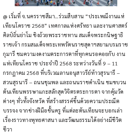
@ เริ่มที่ จ.นครราชสีมา…ร่วมสืบสาน “ประเพณีงานแห่
เทียนโคราช 2568” เทศกาลแห่งศรัทธา และงานศาสตร์
ศิลป์ถิ่นย่าโม ชิงถ้วยพระราชทาน สมเด็จพระกนิษฐาธิ
ราชเจ้า กรมสมเด็จพระเทพรัตนราชสุดาฯสยามบรมราช
กุมารี ชมความงดงามตระการตาที่ทุกคนรอคอยกับ งาน
แห่เทียนโคราช ประจำปี 2568 ระหว่างวันที่ 9 – 11 
กรกฎาคม 2568 ที่บริเวณลานอนุสาวรีย์ท้าวสุรนารี – 
สวนสุรนารี – ถนนชุมพล และถนนราชดำเนิน ชมขบวน
ต้นเทียนพรรษาแกะสลักสุดวิจิตรตระการตา จากคุ้มวัด
ต่างๆ ทั่วทั้งจังหวัด ที่สร้างสรรค์ขึ้นด้วยความประณีต
บรรจง จากช่างฝีมือชั้นครู ที่แต่ละต้นเทียนจะบอกเล่า
เรื่องราวทางพุทธศาสนา และวัฒนธรรมได้อย่างมีชีวิต
ชีวา