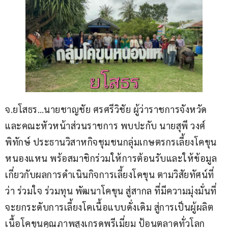
จ.ยโสธร…นายชาญชัย ศรศรีวิชัย ผู้ว่าราชการจังหวัด 
และคณะหัวหน้าส่วนราชการ พบปะกับ นายสุพี วงศ์
พิทักษ์ ประธานวิสาหกิจชุมชนกลุ่มเกษตรกรเลี้ยงโคขุน
หนองแหน พร้อสมาชิกร่วมให้การต้อนรับและให้ข้อมูล 
เกี่ยวกับผลการดำเนินกิจการเลี้ยงโคขุน ตามวิสัยทัศน์ที่
ว่า ร่วมใจ ร่วมทุน พัฒนาโคขุน สู่สากล ที่มีความมุ่งมั่นที่
จะยกระดับการเลี้ยงโคเนื้อแบบดั่งเดิม สู่การเป็นผู้ผลิต
เนื้อโคขุนคุณภาพสูงเกรดพรีเมี่ยม ป้อนตลาดทั่วโลก