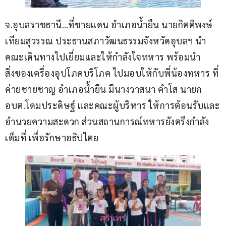
จ.อุบลราชธานี…ที่ชายแดน อำเภอน้ำยืน นายกิตติพงษ์ 
เทียมสุวรรณ ประธานสภาวัฒนธรรมจังหวัดอุบลฯ นำ
คณะเดินทางไปเยี่ยมและให้กำลังใจทหาร พร้อมนำ
สิ่งของเครื่องอุปโภคบริโภค ไปมอบให้กับพี่น้องทหาร ที่
ค่ายชายชาญ อำเภอน้ำยืน มีนางวาสนา คำโส นายก 
อบต.โดมประดิษฐ์ และคณะผู้บริหาร ให้การต้อนรับและ
อำนวยความสะดวก ส่วนสถานการณ์ทหารยังตรึงกำลัง
เต็มที่ เพื่อรักษาอธิปไตย