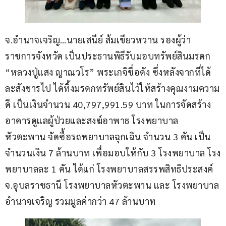
จ.อำนาจเจริญ…นายเสนีย์ ส้มเขียวหวาน รองผู้ว่า
ราชการจังหวัด เป็นประธานพิธีรับมอบทรัพย์สินมรดก 
“หลวงปู่แสง ญาณวโร” พระเกจิชื่อดัง ซึ่งหลังจากที่ได้
ละสังขารไป ได้ทิ้งมรดกทรัพย์สินไว้ให้สร้างคุณงามความ
ดี เป็นเงินจำนวน 40,797,991.59 บาท ในการจัดสร้าง
อาคารดูแลผู้ป่วยและสงฆ์อาพาธ โรงพยาบาล
หัวตะพาน จัดซื้อรถพยาบาลฉุกเฉิน จำนวน 3 คัน เป็น
จำนวนเงิน 7 ล้านบาท เพื่อมอบให้กับ 3 โรงพยาบาล โรง
พยาบาลละ 1 คัน ได้แก่ โรงพยาบาลสรรพสิทธิประสงค์ 
จ.อุบลราชธานี โรงพยาบาลหัวตะพาน และ โรงพยาบาล
อำนาจเจริญ รวมมูลค่ากว่า 47 ล้านบาท