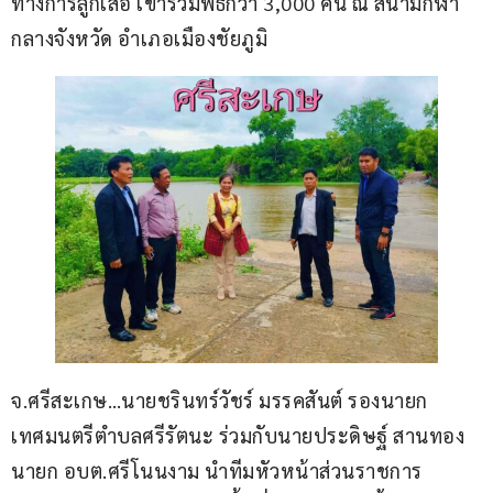
ทางการลูกเสือ เข้าร่วมพิธีกว่า 3,000 คน ณ สนามกีฬา
กลางจังหวัด อำเภอเมืองชัยภูมิ
จ.ศรีสะเกษ…นายชรินทร์วัชร์ มรรคสันต์ รองนายก
เทศมนตรีตำบลศรีรัตนะ ร่วมกับนายประดิษฐ์ สานทอง 
นายก อบต.ศรีโนนงาม นำทีมหัวหน้าส่วนราชการ