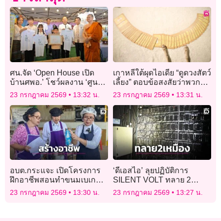
ศน.จัด ‘Open House เปิด
เกาหลีใต้ผุดไอเดีย “ดูดวงสัตว์
บ้านศพอ.’ โชว์ผลงาน ‘ศูนย์
เลี้ยง” ตอบข้อสงสัยว่าพวกมัน
พุทธศาสนาวันอาทิตย์’ ภาค
คิดอะไรอยู่
23 กรกฎาคม 2569
13:32 น.
23 กรกฎาคม 2569
13:31 น.
เหนือ
อบต.กระแจะ เปิดโครงการ
‘ดีเอสไอ’ ลุยปฏิบัติการ
ฝึกอาชีพสอนทำขนมเบเกอรี่
SILENT VOLT ทลาย 2
ให้ผู้สูงอายุ
เหมืองบิตคอยน์ยักษ์ ลอบใช้
23 กรกฎาคม 2569
13:30 น.
23 กรกฎาคม 2569
13:27 น.
ไฟรัฐเสียหาย 280 ล้าน