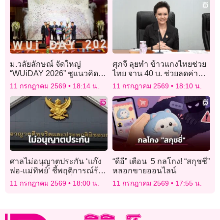
ม.วลัยลักษณ์ จัดใหญ่
ศุภจี ลุยทำ ข้าวแกงไทยช่วย
“WUiDAY 2026” ชูแนวคิด
ไทย จาน 40 บ. ช่วยลดค่า
“BRIDGES” ปูทางนักศึกษา
ครองชีพ รัฐช่วยอุดหนุน
11 กรกฎาคม 2569
18:14 น.
11 กรกฎาคม 2569
18:10 น.
ไทยสู่เวทีนานาชาติ
สูงสุด 1 หมื่น
ศาลไม่อนุญาตประกัน ‘แก๊ง
“ดีอี” เตือน 5 กลโกง! “สกุชชี่”
พ่อ-แม่ทิพย์’ ชี้พฤติการณ์ร้าย
หลอกขายออนไลน์
แรง เป็นภัยความมั่นคง
11 กรกฎาคม 2569
18:00 น.
11 กรกฎาคม 2569
17:55 น.