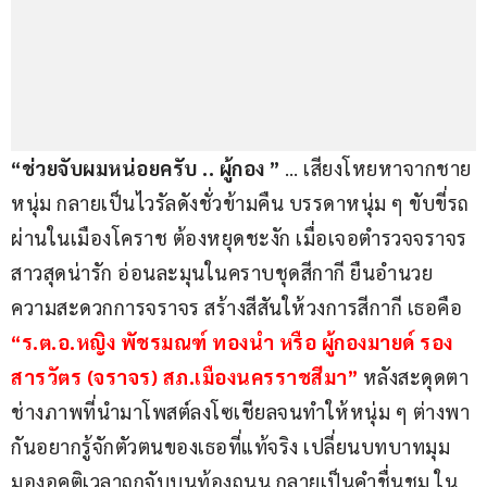
“ช่วยจับผมหน่อยครับ .. ผู้กอง ” 
… เสียงโหยหาจากชาย
หนุ่ม กลายเป็นไวรัลดังชั่วข้ามคืน บรรดาหนุ่ม ๆ ขับขี่รถ
ผ่านในเมืองโคราช ต้องหยุดชะงัก เมื่อเจอตำรวจจราจร
สาวสุดน่ารัก อ่อนละมุนในคราบชุดสีกากี ยืนอำนวย
ความสะดวกการจราจร สร้างสีสันให้วงการสีกากี เธอคือ 
“ร.ต.อ.หญิง พัชรมณฑ์ ทองนำ หรือ ผู้กองมายด์ รอง
สารวัตร (จราจร) สภ.เมืองนครราชสีมา”
 หลังสะดุดตา
ช่างภาพที่นำมาโพสต์ลงโซเชียลจนทำให้หนุ่ม ๆ ต่างพา
กันอยากรู้จักตัวตนของเธอที่แท้จริง เปลี่ยนบทบาทมุม
มองอคติเวลาถูกจับบนท้องถนน กลายเป็นคำชื่นชม ใน