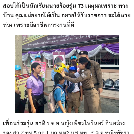
สอบได้เป็นนักเรียนนายร้อยรุ่น 73 เหตุผลเพราะ ทาง
บ้าน คุณแม่อยากให้เป็น อยากให้รับราชการ จะได้หาย
ห่วง เพราะมีอาชีพการงานที่ดี
เพื่อนร่วมรุ่น อาทิ
 ร.ต.อ.หญิงเพ็ชรไพรินทร์ อินทร์กง 
รอง สว.ส.ทท.5 กก.1 บก.ทท2 บช.ทท., ร.ต.อ.หญิงพัชรา