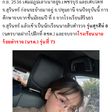
ก.ย. 2536 เดิมมีภูมิเลาเนาอยู่จ.เพชรบุรี และเติบโตที่ 
จ.สุรินทร์ ก่อนจะย้ายมาอยู่ จ.ปทุมธานี จนปัจจุบันนี้ การ
ศึกษาจบจากชั้นมัธยมปี ที่ 6 จากโรงเรียนสิรินธร 
จ.สุรินทร์ แล้วเข้าเป็นนักเรียนนายสิบตำรวจ
 รุ่นสุรสีห์ 8
(นครบาลฝากไปฝึกที่ ตชด.) และจบจาก
โรงเรียนนาย
ร้อยตำรวจ (นรต.) รุ่นที่ 73