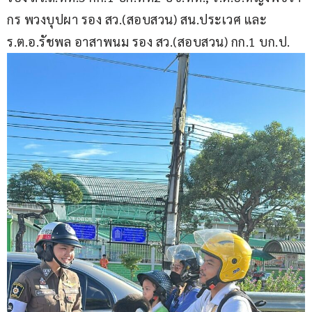
กร พวงบุปผา รอง สว.(สอบสวน) สน.ประเวศ และ 
ร.ต.อ.รัชพล อาสาพนม รอง สว.(สอบสวน) กก.1 บก.ป.