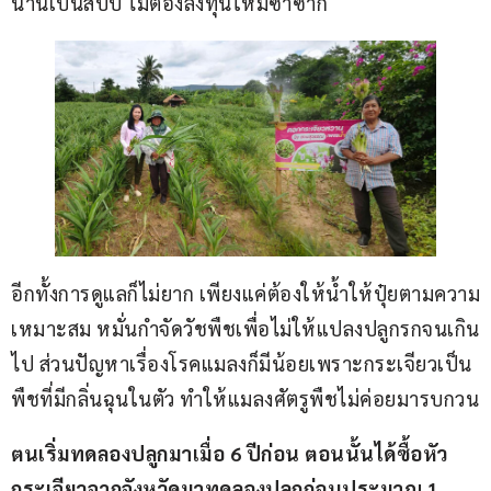
นานเป็นสิบปี ไม่ต้องลงทุนใหม่ซ้ำซาก
อีกทั้งการดูแลก็ไม่ยาก เพียงแค่ต้องให้น้ำให้ปุ๋ยตามความ
เหมาะสม หมั่นกำจัดวัชพืชเพื่อไม่ให้แปลงปลูกรกจนเกิน
ไป ส่วนปัญหาเรื่องโรคแมลงก็มีน้อยเพราะกระเจียวเป็น
พืชที่มีกลิ่นฉุนในตัว ทำให้แมลงศัตรูพืชไม่ค่อยมารบกวน
ตนเริ่มทดลองปลูกมาเมื่อ 6 ปีก่อน ตอนนั้นได้ซื้อหัว
กระเจียวจากจังหวัดมาทดลองปลูกก่อนประมาณ 1 