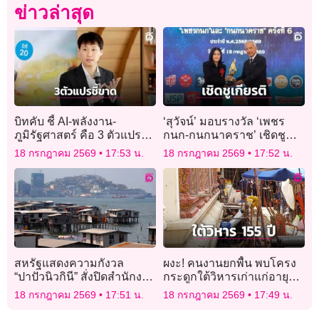
ข่าวล่าสุด
บิทคับ ชี้ AI-พลังงาน-
‘สุวัจน์’ มอบรางวัล ‘เพชร
ภูมิรัฐศาสตร์ คือ 3 ตัวแปร
กนก-กนกนาคราช’ เชิดชู
ชี้ขาดเศรษฐกิจใหม่
เกียรติคนดีศรีแผ่นดินและผู้
18 กรกฎาคม 2569
17:53 น.
18 กรกฎาคม 2569
17:52 น.
เสียสละ
สหรัฐแสดงความกังวล
ผงะ! คนงานยกพื้น พบโครง
“ปาปัวนิวกินี” สั่งปิดสำนักงาน
กระดูกใต้วิหารเก่าแก่อายุ
ไต้หวันตามคำขู่ “จีน”
155 ปี วัดดังกลางกรุง
18 กรกฎาคม 2569
17:51 น.
18 กรกฎาคม 2569
17:49 น.