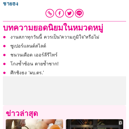
ชายธง
บทความยอดนิยมในหมวดหมู่
งานสภาทุกวันนี้ ควรเป็น“ความภูมิใจ”หรือไม่
ซูเปอร์แลนด์สไลด์
ชนวนเดือด เออร์ลีรีไทร์
โกงซ้ำซ้อน ตายซ้ำซาก!
ศึกชิงธง ‘ผบ.ตร.’
ข่าวล่าสุด