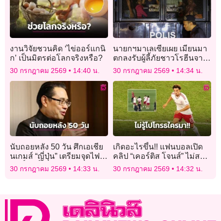
งานวิจัยชวนคิด ‘ไข่ออร์แกนิ
นายกฯมาเลเซียเผย เมียนมา
ก’ เป็นมิตรต่อโลกจริงหรือ?
ตกลงรับผู้ลี้ภัยชาวโรฮีนจา
5,000 คน
30 กรกฎาคม 2569
14:40 น.
30 กรกฎาคม 2569
14:34 น.
นับถอยหลัง 50 วัน ศึกเอเชีย
เกิดอะไรขึ้น!! แฟนบอลเปิด
นเกมส์ “ญี่ปุ่น” เตรียมจุดไฟ
คลิป “เคอร์ติส โจนส์” ไม่สบ
ศักดิ์สิทธิ์ “กกท.” ส่งทีมศึกษา
อารมณ์ บ่นยับกับ “โซ
30 กรกฎาคม 2569
14:33 น.
30 กรกฎาคม 2569
14:32 น.
มาตรฐานการจัด T
โบซไล”
SPORTS 7 ผนึกพันธมิตรยิง
สด