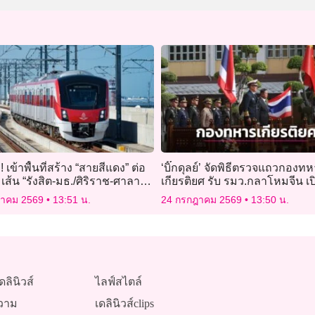
ว! เข้าพื้นที่สร้าง “สายสีแดง” ต่อ
‘บิ๊กดุลย์’ จัดพิธีตรวจแถวกองท
เส้น “รังสิต-มธ./ศิริราช-ศาลา
เกียรติยศ รับ รมว.กลาโหมจีน 
ดบริการปี 72
ป้อนอาวุธกัมพูชา
ฎาคม 2569
13:51 น.
24 กรกฎาคม 2569
13:50 น.
ดลินิวส์
ไลฟ์สไตล์
วาม
เดลินิวส์clips