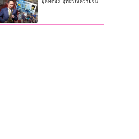
ยุคที่ต้อง ‘อุทธรณ์ความจน’