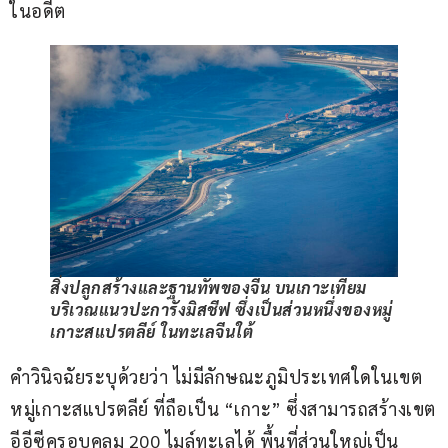
ในอดีต
สิ่งปลูกสร้างและฐานทัพของจีน บนเกาะเทียม
บริเวณแนวปะการังมิสชีฟ ซึ่งเป็นส่วนหนึ่งของหมู่
เกาะสแปรตลีย์ ในทะเลจีนใต้
คำวินิจฉัยระบุด้วยว่า ไม่มีลักษณะภูมิประเทศใดในเขต
หมู่เกาะสแปรตลีย์ ที่ถือเป็น “เกาะ” ซึ่งสามารถสร้างเขต
อีอีซีครอบคลุม 200 ไมล์ทะเลได้ พื้นที่ส่วนใหญ่เป็น