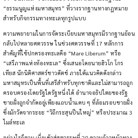
“ธรรมนูญแห่งมหาสมุทร” ที่วางรากฐานทางกฎหมาย
สำหรับกิจกรรมทางทะเลทุกรูปแบบ
ความพยายามในการจัดระเบียบมหาสมุทรมีรากฐานย้อน
กลับไปหลายศตวรรษ ในช่วงศตวรรษที่ 17 หลักการ
สำคัญที่ใช้ปกครองทะเลคือ “Mare Liberum” หรือ 
“เสรีภาพแห่งท้องทะเล” ซึ่งเสนอโดยนายฮิวโก โกร
เทียส นักนิติศาสตร์ชาวดัตช์ ภายใต้แนวคิดดังกล่าว 
มหาสมุทรเป็นพื้นที่เสรีสำหรับทุกชาติและไม่สามารถถูก
ครอบครองโดยรัฐใดรัฐหนึ่งได้ อำนาจอธิปไตยของรัฐ
ชายฝั่งถูกจำกัดอยู่เพียงแถบน้ำแคบ ๆ ที่ล้อมรอบชายฝั่ง 
ซึ่งมักวัดจากระยะ “วิถีกระสุนปืนใหญ่” หรือประมาณ 3 
ไมล์ทะเล
อย่างไรก็ตาม เมื่อเข้าสู่ศตวรรษที่ 20 ความก้าวหน้าทาง