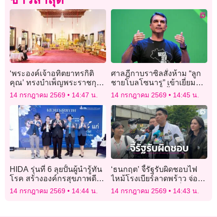
‘พระองค์เจ้าอทิตยาทรกิติ
ศาลฎีกาบราซิลสั่งห้าม “ลูก
คุณ’ ทรงบำเพ็ญพระราชกุศล
ชายโบลโซนารู” เข้าเยี่ยมพ่อ
พระราชทานพระศพ ‘เจ้าฟ้า
จนกว่าการเลือกตั้งรอบแรก
14 กรกฎาคม 2569
14:47 น.
14 กรกฎาคม 2569
14:45 น.
พัชรกิติยาภาฯ’
HIDA รุ่นที่ 6 ลุยปั้นผู้นำรู้ทัน
‘ธนกฤต’ จี้รัฐรับผิดชอบไฟ
โรค สร้างองค์กรสุขภาพดี
ไหม้โรงเบียร์ลาดพร้าว จ่อยื่น
เสริมแกร่งธุรกิจ
กมธ.สอบปมต่อเติม-ล็อก
14 กรกฎาคม 2569
14:44 น.
14 กรกฎาคม 2569
14:43 น.
ประตูหนีไฟ