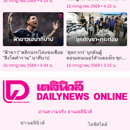
16 กรกฎาคม 2569
4:15 น.
ทุกคดี มั่นใจความบริสุทธิ์
16 กรกฎาคม 2569
4:15 น.
“ฟ้าขาว” พลิกนรกไล่แซงเชือด
‘ศุลกากร’ บุกค้นตู้
“สิงโตคำราม” นาทีบาป
คอนเทนเนอร์สำแดงเท็จ ซุก
ช่อดอกกัญชา-ผงกระท่อมกว่า
16 กรกฎาคม 2569
4:04 น.
16 กรกฎาคม 2569
3:15 น.
17.8 ล้าน
อ่านความจริง อ่านเดลินิวส์
ข่าวเดลินิวส์
ไลฟ์สไตล์