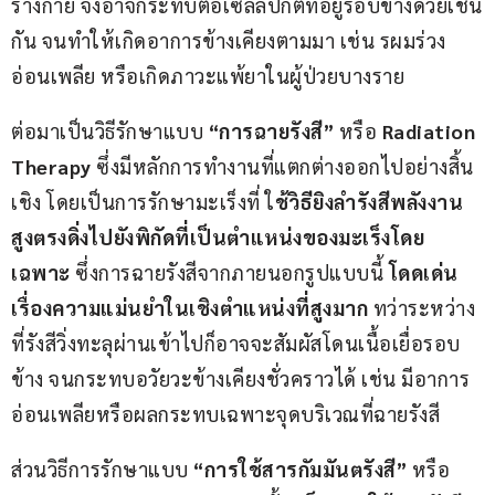
ร่างกาย จึงอาจกระทบต่อเซลล์ปกติที่อยู่รอบข้างด้วยเช่น
กัน จนทำให้เกิดอาการข้างเคียงตามมา เช่น รผมร่วง 
อ่อนเพลีย หรือเกิดภาวะแพ้ยาในผู้ป่วยบางราย
ต่อมาเป็นวิธีรักษาแบบ 
“การฉายรังสี” 
หรือ 
Radiation 
Therapy 
ซึ่งมีหลักการทำงานที่แตกต่างออกไปอย่างสิ้น
เชิง โดยเป็นการรักษามะเร็งที่ ใ
ช้วิธียิงลำรังสีพลังงาน
สูงตรงดิ่งไปยังพิกัดที่เป็นตำแหน่งของมะเร็งโดย
เฉพาะ 
ซึ่งการฉายรังสีจากภายนอกรูปแบบนี้ 
โดดเด่น
เรื่องความแม่นยำในเชิงตำแหน่งที่สูงมาก 
ทว่าระหว่าง
ที่รังสีวิ่งทะลุผ่านเข้าไปก็อาจจะสัมผัสโดนเนื้อเยื่อรอบ
ข้าง จนกระทบอวัยวะข้างเคียงชั่วคราวได้ เช่น มีอาการ
อ่อนเพลียหรือผลกระทบเฉพาะจุดบริเวณที่ฉายรังสี
ส่วนวิธีการรักษาแบบ 
“การใช้สารกัมมันตรังสี” 
หรือ 