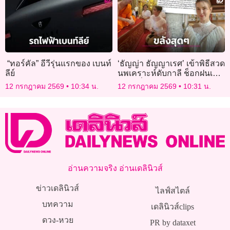
“ทอร์คัล” อีวีรุ่นแรกของ เบนท์
‘ธัญญ่า ธัญญาเรศ’ เข้าพิธีสวด
ลีย์
นพเคราะห์ดับกาลี ช็อกฝนเท
กระหน่ำชะล้างความอัปมงคล
12 กรกฎาคม 2569
10:34 น.
12 กรกฎาคม 2569
10:31 น.
อ่านความจริง อ่านเดลินิวส์
ข่าวเดลินิวส์
ไลฟ์สไตล์
บทความ
เดลินิวส์clips
ดวง-หวย
PR by dataxet