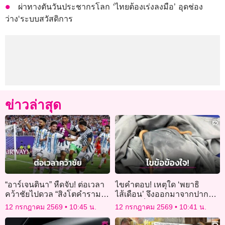
ผ่าทางตันวันประชากรโลก ‘ไทยต้องเร่งลงมือ’ อุดช่อง
ว่าง‘ระบบสวัสดิการ
ข่าวล่าสุด
“อาร์เจนตินา” หืดจับ! ต่อเวลา
ไขคำตอบ! เหตุใด ‘พยาธิ
คว้าชัยไปดวล “สิงโตคำราม”
ไส้เดือน’ จึงออกมาจากปากได้
รอบรองชนะเลิศ
ปมเคสเด็กอาเจียนรุนแรง ก่อน
12 กรกฎาคม 2569
10:45 น.
12 กรกฎาคม 2569
10:41 น.
จะพบพยาธิ