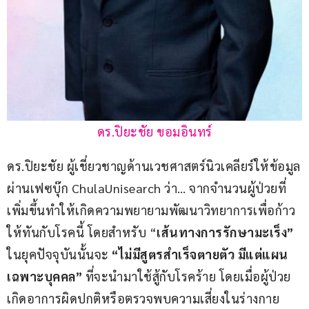
ดร.ปิยะชัย ขอมอินทร์
ดร.ปิยะชัย ผู้เชี่ยวชาญด้านเวชศาสตร์นิวเคลียร์ให้ข้อมูล
ผ่านเฟซบุ๊ก ChulaUnisearch ว่า… จากจำนวนผู้ป่วยที่
เพิ่มขึ้นทำให้เกิดความพยายามพัฒนาวิทยาการเพื่อก้าว
ให้ทันกับโรคนี้ โดยสำหรับ “
เส้นทางการรักษามะเร็ง” 
ในยุคปัจจุบันนั้นจะ 
“ไม่มีสูตรสำเร็จตายตัว มีแต่แผน
เฉพาะบุคคล” 
ที่จะนำมาใช้สู้กับโรคร้าย โดยเมื่อผู้ป่วย
เกิดอาการผิดปกติหรือตรวจพบความเสี่ยงในร่างกาย 