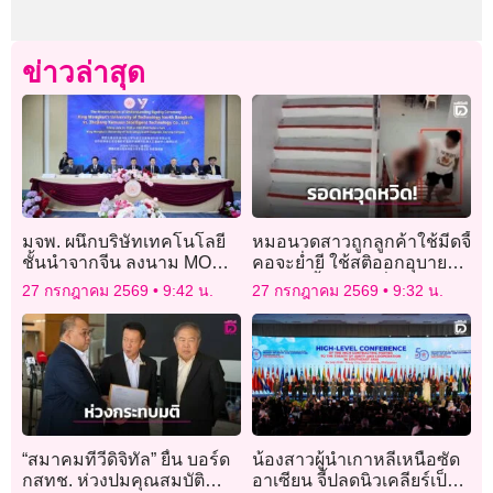
ข่าวล่าสุด
มจพ. ผนึกบริษัทเทคโนโลยี
หมอนวดสาวถูกลูกค้าใช้มีดจี้
ชั้นนำจากจีน ลงนาม MOU
คอจะย่ำยี ใช้สติออกอุบาย
ยกระดับ AI–เซมิ
อ้างติดเชื้อ HIV-เพิ่งคลอด จึง
27 กรกฎาคม 2569
9:42 น.
27 กรกฎาคม 2569
9:32 น.
คอนดักเตอร์–การแพทย์
รอดหวุดหวิด!
อัจฉริยะ
“สมาคมทีวีดิจิทัล” ยื่น บอร์ด
น้องสาวผู้นำเกาหลีเหนือซัด
กสทช. ห่วงปมคุณสมบัติ
อาเซียน จี้ปลดนิวเคลียร์เป็น