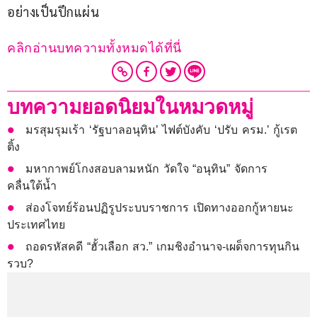
อย่างเป็นปึกแผ่น
คลิกอ่านบทความทั้งหมดได้ที่นี่
บทความยอดนิยมในหมวดหมู่
มรสุมรุมเร้า ‘รัฐบาลอนุทิน’ ไฟต์บังคับ ‘ปรับ ครม.’ กู้เรต
ติ้ง
มหากาพย์โกงสอบลามหนัก วัดใจ “อนุทิน” จัดการ
คลื่นใต้น้ำ
ส่องโจทย์ร้อนปฏิรูประบบราชการ เปิดทางออกกู้หายนะ
ประเทศไทย
ถอดรหัสคดี “ฮั้วเลือก สว.” เกมชิงอำนาจ-เผด็จการทุนกิน
รวบ?