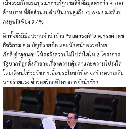
เมื่อรวมกับแผนบูรณาการรัฐบาลดิจิทัลมูลค่ากว่า 8,700 
ล้านบาท ที่สัดส่วนงบดำเนินงานสูงถึง 72.6% ขณะที่งบ
ลงทุนมีเพียง 9.4%
อีกทั้งยังมีมือปราบจำนำข้าว 
“หมอวรงค์”นพ.วรงค์ เดช
กิจวิกรม
 ส.ส.บัญชีรายชื่อ และหัวหน้าพรรคไทย
ภักดี ขู่
“ลูกนก”
 ให้ระวังความไม่โปร่งใสใน 2 โครงการ
รัฐบาลที่ถูกตั้งคำถามเรื่องความคุ้มค่าและความโปร่งใส 
โดยเตือนให้ระวังการเอื้อประโยชน์ที่อาจสร้างความเสีย
หายร้ายแรง ซ้ำรอยวิกฤติโครงการจำนำข้าว