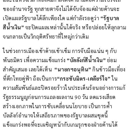
ของอำนาจรัฐ ทุกสายตาจึงไม่ได้จับจ้องแค่ฝ่ายค้านจะ
เปิดแผลรัฐบาลได้ลึกเพียงใด แต่กำลังรอดูว่า 
“รัฐบาล
สีน้ำเงิน”
 จะปิดแผลเหล่านั้นได้จริง หรือปล่อยให้ลุกลาม
จนกลายเป็นวิกฤติศรัทธาที่ใหญ่กว่าเดิม
ในช่วงการเมืองเข้าด้ายเข้าเข็ม การจับมือแน่น ๆ กับ
พันธมิตร เพื่อความแข็งแกร่ง 
“บัลลังก์สีน้ำเงิน”
 ย่อม
สำคัญเสมอ เลยได้เห็น  
“นายกฯอนุทิน”
 กินข้าวมือเที่ยง
ที่ตึกไทยคู่ฟ้า ถือเป็นการ
“กระชับมิตร-เคลียร์ใจ”
 ใน
ความสัมพันธ์และปิดรอยร้าวในประเด็นร้อนอย่างการแก้
รัฐธรรมนูญก่อนการแถลงผลงาน 90 วัน ลดแรงเสียด
สร้างเอกภาพในการขับเคลื่อนนโยบาย เป็นการค้ำ
บัลลังก์อำนาจให้เสถียรภาพของรัฐบาลผสมชุดนี้
แข็งแกร่งพอที่จะเผชิญหน้ากับเกมรุกของฝ่ายค้านได้