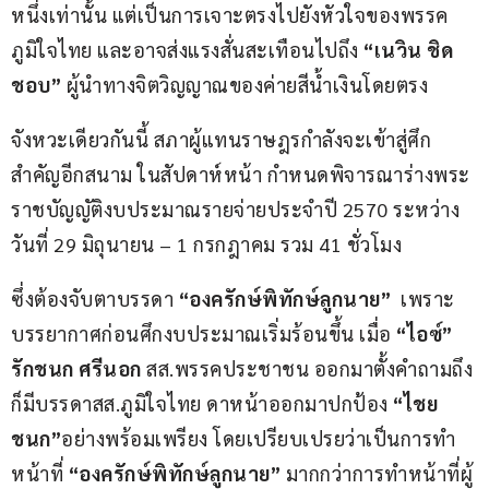
หนึ่งเท่านั้น แต่เป็นการเจาะตรงไปยังหัวใจของพรรค
ภูมิใจไทย และอาจส่งแรงสั่นสะเทือนไปถึง 
“เนวิน ชิด
ชอบ” 
ผู้นำทางจิตวิญญาณของค่ายสีน้ำเงินโดยตรง
จังหวะเดียวกันนี้ สภาผู้แทนราษฎรกำลังจะเข้าสู่ศึก
สำคัญอีกสนาม ในสัปดาห์หน้า กำหนดพิจารณาร่างพระ
ราชบัญญัติงบประมาณรายจ่ายประจำปี 2570 ระหว่าง
วันที่ 29 มิถุนายน – 1 กรกฎาคม รวม 41 ชั่วโมง
ซึ่งต้องจับตาบรรดา 
“
องครักษ์พิทักษ์ลูกนาย
”
  เพราะ
บรรยากาศก่อนศึกงบประมาณเริ่มร้อนขึ้น เมื่อ 
“
ไอซ์
” 
รักชนก ศรีนอก 
สส.พรรคประชาชน ออกมาตั้งคำถามถึง 
ก็มีบรรดาสส.ภูมิใจไทย ดาหน้าออกมาปกป้อง 
“
ไชย
ชนก
”
อย่างพร้อมเพรียง โดยเปรียบเปรยว่าเป็นการทำ
หน้าที่ 
“
องครักษ์พิทักษ์ลูกนาย
”
 มากกว่าการทำหน้าที่ผู้