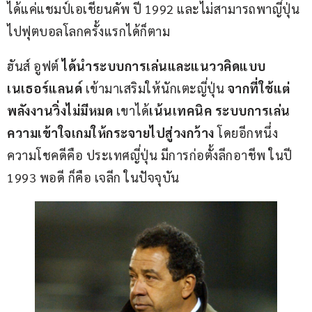
ได้แค่แชมป์เอเชียนคัพ ปี 1992 และไม่สามารถพาญี่ปุ่น
ไปฟุตบอลโลกครั้งแรกได้ก็ตาม
ฮันส์ อูฟต์ 
ได้นำระบบการเล่นและแนววคิดแบบ
เนเธอร์แลนด์
 เข้ามาเสริมให้นักเตะญี่ปุ่น 
จากที่ใช้แต่
พลังงานวิ่งไม่มีหมด
 เขาได้
เน้นเทคนิค ระบบการเล่น 
ความเข้าใจเกมให้กระจายไปสู่วงกว้าง
 โดยอีกหนึ่ง
ความโชคดีคือ ประเทศญี่ปุ่น มีการก่อตั้งลีกอาชีพ ในปี 
1993 พอดี ก็คือ เจลีก ในปัจจุบัน