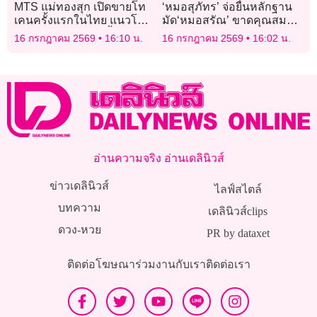
MTS แม่ทองสุก เปิดขายโท
‘หมอสุภัทร’ จ่อยื่นหลักฐาน
เคนครั้งแรกในไทย แนวโน้ม
มัด‘หมอสรัณ’ ขาดคุณสมบัติ
ราคาทองมีโอกาสขึ้นอีก
ปธ.กสทช. แฉยับรับงาน
16 กรกฎาคม 2569
16:10 น.
16 กรกฎาคม 2569
16:02 น.
ไหม?
แพทย์รายชั่วโมง-นั่งบอร์ด
แบงก์กรุงเทพ
อ่านความจริง อ่านเดลินิวส์
ข่าวเดลินิวส์
ไลฟ์สไตล์
บทความ
เดลินิวส์clips
ดวง-หวย
PR by dataxet
ติดต่อโฆษณา
ร่วมงานกับเรา
ติดต่อเรา