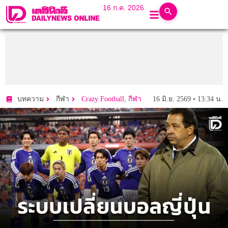
16 ก.ค. 2026
,
16 มิ.ย. 2569 • 13:34 น.
บทความ
กีฬา
Crazy Football
กีฬา