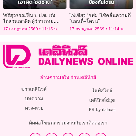
‘ศรีสุวรรณ’ยื่น ป.ป.ช. เร่ง
ไฟเขียว “กฟผ.”ใช้คลื่นความถี่
ไต่สวนเอาผิด ผู้ว่าฯ กทม.
“แอนตี้–โดรน”
ละเลยความปลอดภัยสถาน
17 กรกฎาคม 2569
11:15 น.
17 กรกฎาคม 2569
11:14 น.
บันเทิงนอกโซนนิ่ง
อ่านความจริง อ่านเดลินิวส์
ข่าวเดลินิวส์
ไลฟ์สไตล์
บทความ
เดลินิวส์clips
ดวง-หวย
PR by dataxet
ติดต่อโฆษณา
ร่วมงานกับเรา
ติดต่อเรา