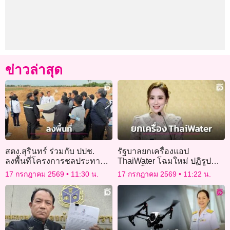
ข่าวล่าสุด
สตง.สุรินทร์ ร่วมกับ ปปช.
รัฐบาลยกเครื่องแอป
ลงพื้นที่โครงการชลประทาน
ThaiWater โฉมใหม่ ปฏิรูป
รับฟังปัญหา
ข้อมูลน้ำแห่งชาติ รู้เท่าทัน
17 กรกฎาคม 2569
11:30 น.
17 กรกฎาคม 2569
11:22 น.
สถานการณ์ก่อนเกิดวิกฤติ