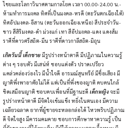
ไชยและโลกาวินาศตามกาลโยค เวลา 00.00-24.00 น.-
ห้ามทำการมงคล ทิศที่เป็นมงคล-หรดี (ตะวันตกเฉียงใต้) 
ทิศอัปมงคล-อีสาน (ตะวันออกเฉียงเหนือ) สีประจำวัน-
ขาว สีสิริมงคล-ดำ ม่วงแก่ เทา สีอัปมงคล-แดง แดงส้ม 
ราศีที่ดาวศรีสถิต-มีน ราศีที่ดาวกาลีสถิต-มิถุน
เกิดวันนี้ เด็กชาย
 มีรูปร่างหน้าตาดี มีปฏิภาณในความรู้
ต่าง ๆ รอบตัว มีเสน่ห์ ชอบแต่งตัว ปราดเปรียว
แคล่วคล่องว่องไว มีน้ำใจดี อารมณ์สุนทรีย์ มีชื่อเสียง มี
ญาติพึ่งพาอาศัยไม่ได้ แต่เป็นที่พึ่งของญาติ คบคนใกล้
ชิดเสมือนญาติ ชอบคบเพื่อนที่มีฐานะดี 
เด็กหญิง 
จะมี
รูปร่างหน้าตาดี มีจิตใจเข้มแข็ง หยิ่งในตนเอง มีความ
เฉลียวฉลาด ยากที่ผู้ชายจะหลอกล่อได้ ไหวพริบปฏิภาณ
ดี จิตใจสูง มีคารมคมคาย ชอบการศึกษาหาความรู้ เป็น