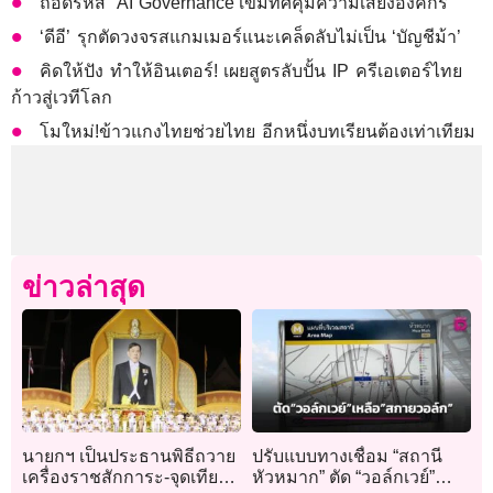
ถอดรหัส ‘AI Governance’เข็มทิศคุมความเสี่ยงองค์กร
‘ดีอี’ รุกตัดวงจรสแกมเมอร์แนะเคล็ดลับไม่เป็น ‘บัญชีม้า’
คิดให้ปัง ทำให้อินเตอร์! เผยสูตรลับปั้น IP ครีเอเตอร์ไทย
ก้าวสู่เวทีโลก
โมใหม่!ข้าวแกงไทยช่วยไทย อีกหนึ่งบทเรียนต้องเท่าเทียม
ข่าวล่าสุด
นายกฯ เป็นประธานพิธีถวาย
ปรับแบบทางเชื่อม “สถานี
เครื่องราชสักการะ-จุดเทียน
หัวหมาก” ตัด “วอล์กเวย์”