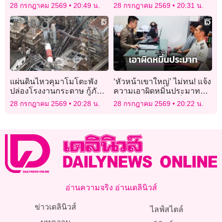
ถวายพระพรชัยมงคลเฉลิม
เหลือแค่ “สกายวอล์ก”
28 กรกฎาคม 2569
20:49 น.
28 กรกฎาคม 2569
20:31 น.
พระชนมพรรษาพระบาท
สมเด็จพระเจ้าอยู่หัว
แผ่นดินไหวคุมาโมโตะพัง
‘หัวหน้าเขาใหญ่’ ไม่ทน! แจ้ง
ปล่องโรงงานกระดาษ กู้ภัย
ความเอาผิดหมิ่นประมาท
เร่งค้นหาผู้สูญหาย
เพจชมรมจิตอาสาเพื่อผู้
28 กรกฎาคม 2569
20:28 น.
28 กรกฎาคม 2569
20:22 น.
พิทักษ์ทรัพยากรประเทศไทย
อ่านความจริง อ่านเดลินิวส์
ข่าวเดลินิวส์
ไลฟ์สไตล์