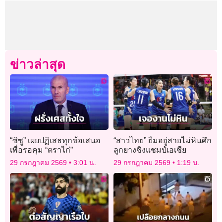
ข่าวล่าสุด
“ซิซู” เผยปฏิเสธทุกข้อเสนอ
“สาวไทย” ยิ้มอยู่สายไม่หินศึก
เพื่อรอคุม “ตราไก่”
ลูกยางชิงแชมป์เอเชีย
29 กรกฎาคม 2569
3:01 น.
29 กรกฎาคม 2569
1:19 น.