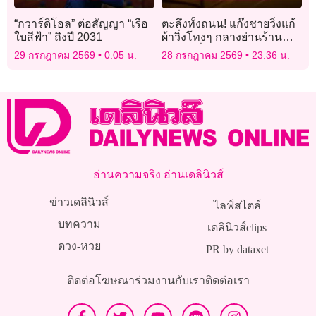
“กวาร์ดิโอล” ต่อสัญญา “เรือ
ตะลึงทั้งถนน! แก๊งชายวิ่งแก้
ใบสีฟ้า” ถึงปี 2031
ผ้าวิ่งโทงๆ กลางย่านร้าน
อาหารชื่อดังในออสเตรเลีย
29 กรกฎาคม 2569
0:05 น.
28 กรกฎาคม 2569
23:36 น.
อ่านความจริง อ่านเดลินิวส์
ข่าวเดลินิวส์
ไลฟ์สไตล์
บทความ
เดลินิวส์clips
ดวง-หวย
PR by dataxet
ติดต่อโฆษณา
ร่วมงานกับเรา
ติดต่อเรา