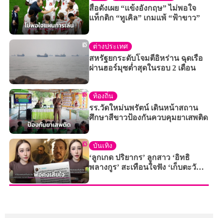
สื่อดังเผย “แข้งอังกฤษ” ไม่พอใจ
แท็กติก “ทูเคิล” เกมแพ้ “ฟ้าขาว”
ต่างประเทศ
สหรัฐยกระดับโจมตีอิหร่าน ฉุดเรือ
ผ่านฮอร์มุซต่ำสุดในรอบ 2 เดือน
ท้องถิ่น
รร.วัดใหม่นพรัตน์ เดินหน้าสถาน
ศึกษาสีขาวป้องกันควบคุมยาเสพติด
บันเทิง
‘ลูกเกด ปริยากร’ ลูกสาว ‘อิทธิ
พลางกูร’ สะเทือนใจฟัง ‘เก็บตะวัน’
เวอร์ชัน AI ตัดพ้อถ้าคุณพ่อยังอยู่คง
เสียใจ