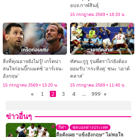
อบจ.กาฬสินธุ์
15 กรกฎาคม 2569
18:33 น.
สิ่งที่คุณอาจยังไม่รู้! เกร็ดน่า
ทัศนะกูรู รุ่นพี่ตราไก่ยังต้อง
สนใจก่อนบิ๊กแมตช์ ‘อาร์เจน-
ยอมรับ ‘กระทิงดุ’ ชนะ ‘เอาต์
อังกฤษ’
คลาส’
15 กรกฎาคม 2569
13:20 น.
15 กรกฎาคม 2569
11:40 น.
«
1
2
3
4
…
999
»
ข่าวอื่นๆ
กีฬา
ฟุตบอลต่างประเทศ
สื่อดังเผย “แข้งอังกฤษ” ไม่พอใจ