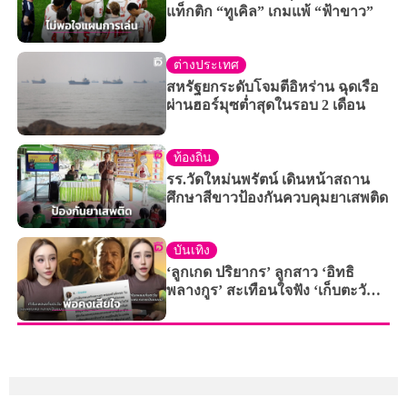
แท็กติก “ทูเคิล” เกมแพ้ “ฟ้าขาว”
ต่างประเทศ
สหรัฐยกระดับโจมตีอิหร่าน ฉุดเรือ
ผ่านฮอร์มุซต่ำสุดในรอบ 2 เดือน
ท้องถิ่น
รร.วัดใหม่นพรัตน์ เดินหน้าสถาน
ศึกษาสีขาวป้องกันควบคุมยาเสพติด
บันเทิง
‘ลูกเกด ปริยากร’ ลูกสาว ‘อิทธิ
พลางกูร’ สะเทือนใจฟัง ‘เก็บตะวัน’
เวอร์ชัน AI ตัดพ้อถ้าคุณพ่อยังอยู่คง
เสียใจ