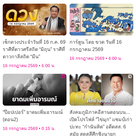
เช็กดวงประจำวันที่ 16 ก.ค. 69
การ์ตูน โดย ขวด วันที่ 16
ราศีที่ดาวศรีสถิต “มิถุน” ราศีที่
กรกฎาคม 2569
ดาวกาลีสถิต “มีน”
16 กรกฎาคม 2569
4:00 น.
16 กรกฎาคม 2569
6:00 น.
“ป๊อปเปอร์” ยาดมเพิ่มอารมณ์
สังคมภูมิภาคอีสานตอนบน…
(ตอน2)
เปิดโปรไฟล์ “ไข่มุก” แชมป์เก่า
ปะทะ “กำนันหิต” อดีตสส. 6
16 กรกฎาคม 2569
0:15 น.
สมัย สุดสูสีศึกชิงนายก