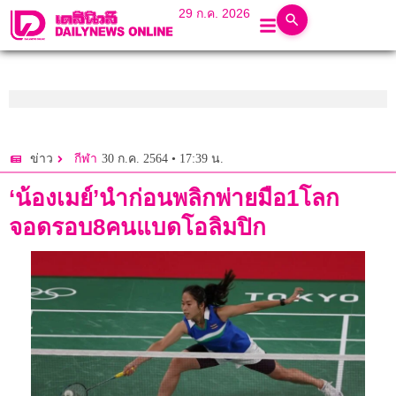
29 ก.ค. 2026
30 ก.ค. 2564 • 17:39 น.
ข่าว
กีฬา
‘น้องเมย์’นำก่อนพลิกพ่ายมือ1โลก
จอดรอบ8คนแบดโอลิมปิก