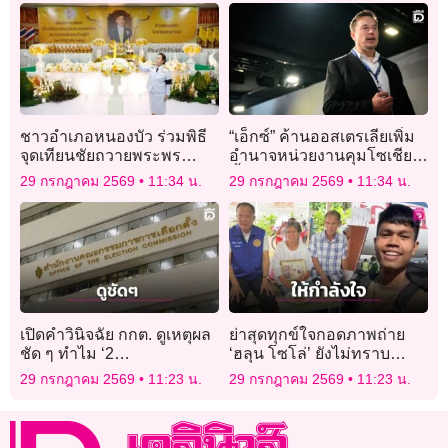
ชาวอำเภอหนองบัว ร่วมพิธี
“เอ็กซ์” ค้านออสเตรเลียเพิ่ม
จุดเทียนชัยถวายพระพร
อำนาจหน่วยงานคุมโซเชียล
ชัยมงคล เฉลิม
ชี้กระทบกฎหมายสากล
29 กรกฎาคม 2569
11:34 น.
29 กรกฎาคม 2569
11:34 น.
พระชนมพรรษา พระบาท
สมเด็จพระเจ้าอยู่หัว
เปิดคำวินิจฉัย กกต. ดูเหตุผล
ย่าสุดทุกข์ใจกอดภาพถ่าย
ชัด ๆ ทำไม ‘2
‘ฮลุน โซโล่’ ยังไม่ทราบ
สว.อำนาจเจริญ’ คุณสมบัติ
ชะตากรรมหลานชาย
29 กรกฎาคม 2569
11:23 น.
29 กรกฎาคม 2569
11:23 น.
ผ่านฉลุยนั่งเก้าอี้ สว.ได้