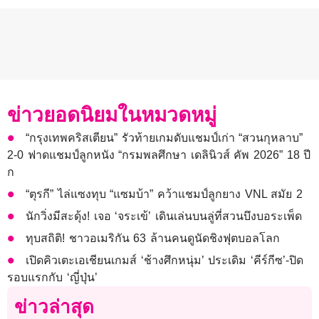
ข่าวยอดนิยมในหมวดหมู่
“กรุงเทพคริสเตียน” รัวท้ายเกมดับแชมป์เก่า “สวนกุหลาบ”
2-0 ฟาดแชมป์ลูกหนัง “กรมพลศึกษา เดลินิวส์ คัพ 2026” 18 ปี
ก
“ตุรกี” ไล่แซงทุบ “แซมบ้า” คว้าแชมป์ลูกยาง VNL สมัย 2
นักวิ่งมีสะดุ้ง! เจอ ‘จระเข้’ เดินเล่นบนลู่ที่สวนบึงบอระเพ็ด
ทุบสถิติ! ชาวอเมริกัน 63 ล้านคนดูนัดชิงฟุตบอลโลก
เปิดคิวเตะเอเชียนเกมส์ ‘ช้างศึกหนุ่ม’ ประเดิม ‘คีร์กีซ’-ปิด
รอบแรกกับ ‘ญี่ปุ่น’
ข่าวล่าสุด