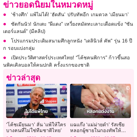
ข่าวยอดนิยมในหมวดหมู่
‘ช้างศึก’ แพ้ไม่ได้! ‘ฮัดสัน’ ปรับทัพอีก เกมดวล ‘เมียนมา’
ซัดกันนัว! นักเตะ “ผีแดง” เหวี่ยงหมัดทะเลาะเดือดแข้ง “ซัน
เดอร์แลนด์” (มีคลิป)
โปรแกรมประเดิมสนามศึกลูกหนัง “เดลินิวส์ คัพ” รุ่น 16 ปี
ก รอบแบ่งกลุ่ม
เปิดประวัติศาสตร์ประเทศไทย! “โค้ชคนพิการ” ก้าวขึ้นสอ
นพิคเคิลบอลให้คนปกติ ครั้งแรกของชาติ
ข่าวล่าสุด
‘โค้ชเมียนมา’ ลั่น ‘แพ้ให้ใคร
แฉแก๊ง ‘แม่ม่ายดำ’ รัสเซีย
บางคนที่ไม่ใช่ทีมชาติไทย’
หลอกผู้ชายในกองทัพให้
แต่งงาน หวังฮุบเงินชดเชย