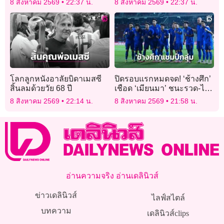
8 สิงหาคม 2569
22:37 น.
8 สิงหาคม 2569
22:37 น.
การเสียชีวิต
โลกลูกหนังอาลัยบิดาเมสซี
ปิดรอบแรกหมดจด! ‘ช้างศึก’
สิ้นลมด้วยวัย 68 ปี
เชือด ‘เมียนมา’ ชนะรวด-ไม่
เสียประตู ไปตัดเชือก
8 สิงหาคม 2569
22:14 น.
8 สิงหาคม 2569
21:58 น.
‘สิงคโปร์’
อ่านความจริง อ่านเดลินิวส์
ข่าวเดลินิวส์
ไลฟ์สไตล์
บทความ
เดลินิวส์clips