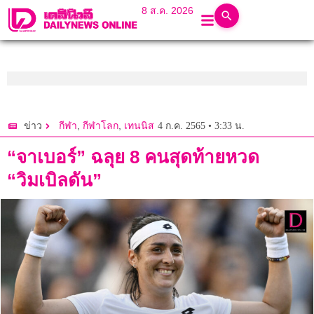
8 ส.ค. 2026
,
,
4 ก.ค. 2565 • 3:33 น.
ข่าว
กีฬา
กีฬาโลก
เทนนิส
“จาเบอร์” ฉลุย 8 คนสุดท้ายหวด
“วิมเบิลดัน”