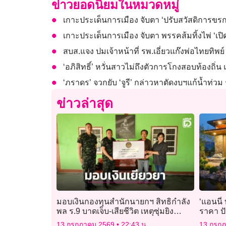
ข่าวยอดนิยมในหมวดหมู่
เกาะประเด็นการเมือง จับตา ‘ปรับสวัสดิการขรก
เกาะประเด็นการเมือง จับตา พรรคส้มทิ้งไพ่ ‘เปิด
สบส.แจง ปมเจ้าหน้าที่ รพ.เอี่ยวแก๊งพ่อไทยทิ
‘อภิสิทธิ์’ หวั่นสาวไม่ถึงตัวการโกงสอบท้องถิ
‘ภราดร’ จวกยับ​ ‘จูรี​’ ​กล่าวหาตัดงบฯแก้น้ำท่ว
ข่าวล่าสุด
มอบเงินกองทุนสำนักนายกฯ สิทธิกำลัง
‘แอนนี่
พล ร.9 บาดเจ็บ-เสียชีวิต เหตุซุ่มยิง
ราคา ปั
ชายแดนไทย-กัมพูชา
13 กรกฎาคม 2569
22:43 น.
13 กรก