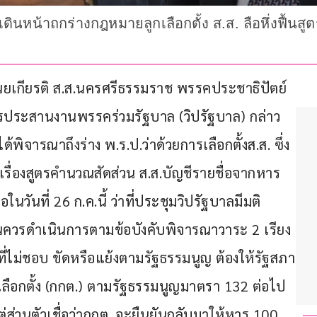
ดินหน้าถกร่างกฎหมายลูกเลือกตั้ง ส.ส. ลือหึ่งฟื้นสู
 บุณยเกียรติ ส.ส.นครศรีธรรมราช พรรคประชาธิปัตย์ 
ะสานงานพรรคร่วมรัฐบาล (วิปรัฐบาล) กล่าว
พิจารณาถึงร่าง พ.ร.ป.ว่าด้วยการเลือกตั้งส.ส. ซึ่ง
เรื่องสูตรคำนวณสัดส่วน ส.ส.บัญชีรายชื่อจากหาร 
ันที่ 26 ก.ค.นี้ ว่าที่ประชุมวิปรัฐบาลมีมติ
นควรดำเนินการตามข้อบังคับพิจารณาวาระ 2 เรียง
ไม่ชอบ ขัดหรือแย้งตามรัฐธรรมนูญ ต้องให้รัฐสภา
อกตั้ง (กกต.) ตามรัฐธรรมนูญมาตรา 132 ต่อไป 
แต่ส่วนตัวเชื่อว่ากกต. จะยืนยันกลับมาให้หาร 100 