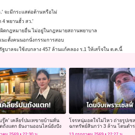
.’ จะมีกระแสต่อต้านหรือไม่
 4 พยานฮั้ว สว.’
พย์ ผิดกฎหมายอื่น ไม่อยู่ในกฎหมายสถานพยาบาล
่น แนะตั้งคนนอกนั่งกรรมการสอบ
ม​ รัฐบาลจะใช้งบกลาง​ 457 ล้าน​แก้คลอง ร.1 ให้เสร็จใน ต.ค.นี้
 บรู๊ค’ เคลียร์ปมเทขายบ้านหั่น
โจรหนุ่มอดใจไม่ไหว ถ่ายรูปเซ
ดถังแตก ยันงานออนไลน์ยังปัง
ฉกทรัพย์สินกว่า 3 ล้าน โดนต
รอยจนเจอ
ฎาคม 2569
22:30 น.
13 กรกฎาคม 2569
22:27 น.