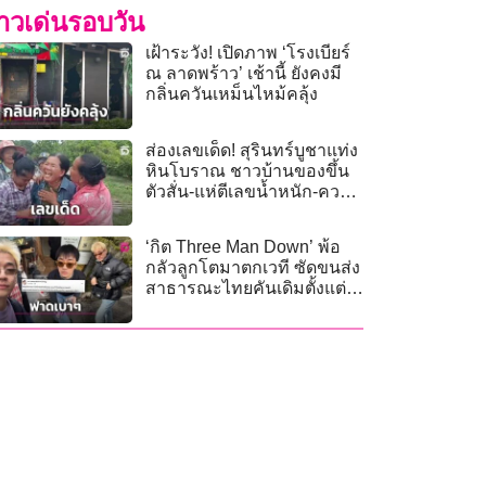
่าวเด่นรอบวัน
เฝ้าระวัง! เปิดภาพ ‘โรงเบียร์
ณ ลาดพร้าว’ เช้านี้ ยังคงมี
กลิ่นควันเหม็นไหม้คลุ้ง
ส่องเลขเด็ด! สุรินทร์บูชาแท่ง
หินโบราณ ชาวบ้านของขึ้น
ตัวสั่น-แห่ตีเลขน้ำหนัก-ความ
ยาวคึกคัก
‘กิต Three Man Down’ พ้อ
กลัวลูกโตมาตกเวที ซัดขนส่ง
สาธารณะไทยคันเดิมตั้งแต่
รุ่นพ่อแม่นัดเจอกัน!