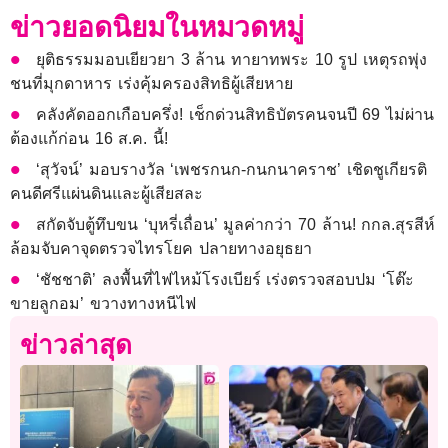
ข่าวยอดนิยมในหมวดหมู่
ยุติธรรมมอบเยียวยา 3 ล้าน ทายาทพระ 10 รูป เหตุรถพุ่ง
ชนที่มุกดาหาร เร่งคุ้มครองสิทธิผู้เสียหาย
คลังคัดออกเกือบครึ่ง! เช็กด่วนสิทธิบัตรคนจนปี 69 ไม่ผ่าน
ต้องแก้ก่อน 16 ส.ค. นี้!
‘สุวัจน์’ มอบรางวัล ‘เพชรกนก-กนกนาคราช’ เชิดชูเกียรติ
คนดีศรีแผ่นดินและผู้เสียสละ
สกัดจับตู้ทึบขน ‘บุหรี่เถื่อน’ มูลค่ากว่า 70 ล้าน! กกล.สุรสีห์
ล้อมจับคาจุดตรวจไทรโยค ปลายทางอยุธยา
‘ชัชชาติ’ ลงพื้นที่ไฟไหม้โรงเบียร์ เร่งตรวจสอบปม ‘โต๊ะ
ขายลูกอม’ ขวางทางหนีไฟ
ข่าวล่าสุด