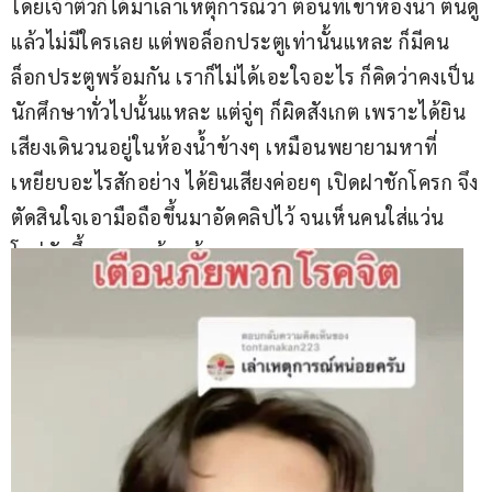
โดยเจ้าตัวก็ได้มาเล่าเหตุการณ์ว่า ตอนที่เขาห้องน้ำ ตนดู
แล้วไม่มีใครเลย แต่พอล็อกประตูเท่านั้นแหละ ก็มีคน
ล็อกประตูพร้อมกัน เราก็ไม่ได้เอะใจอะไร ก็คิดว่าคงเป็น
นักศึกษาทั่วไปนั้นแหละ แต่จู่ๆ ก็ผิดสังเกต เพราะได้ยิน
เสียงเดินวนอยู่ในห้องน้ำข้างๆ เหมือนพยายามหาที่
เหยียบอะไรสักอย่าง ได้ยินเสียงค่อยๆ เปิดฝาชักโครก จึง
ตัดสินใจเอามือถือขึ้นมาอัดคลิปไว้ จนเห็นคนใส่แว่น 
โผล่หัวขึ้นมาจากห้องข้างๆ  