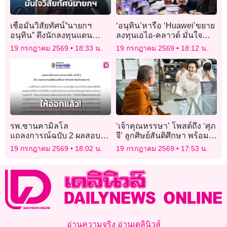
เชื่อมั่นวิสัยทัศน์”นายกฯ
‘อนุทิน’หารือ ‘Huawei’ขยาย
อนุทิน” ดึงนักลงทุนแดน
ลงทุนเอไอ-คลาวด์ มั่นใจ
มังกร
ศักยภาพไทย
19 กรกฎาคม 2569
18:33 น.
19 กรกฎาคม 2569
18:12 น.
รพ.ซานคามิลโล
‘เจ้าคุณหรรษา’​ โพสต์ถึง ‘ศุภ
แถลงการณ์ฉบับ 2 ผลสอบชัด
จี’​ ลูกศิษย์สันติศึกษา พร้อม
‘สื่อสารไม่สุภาพ’ ให้หมอ
ให้หลักธรรมเตือนใจ ‘คนไม่
19 กรกฎาคม 2569
18:02 น.
19 กรกฎาคม 2569
17:53 น.
วินิจฉัยพลาดพ้นหน้าที่
ถูกนินทา ไม่มีในโลก’
อ่านความจริง อ่านเดลินิวส์