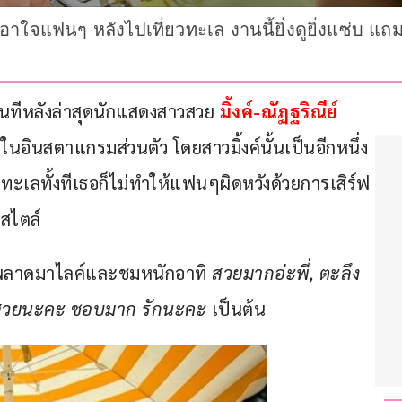
่เอาใจแฟนๆ หลังไปเที่ยวทะเล งานนี้ยิ่งดูยิ่งแซ่บ แถม
ทีหลังล่าสุดนักแสดงสาวสวย 
มิ้งค์-ณัฏฐริณีย์ 
อินสตาแกรมส่วนตัว โดยสาวมิ้งค์นั้นเป็นอีกหนึ่ง
ลทั้งทีเธอก็ไม่ทำให้แฟนๆผิดหวังด้วยการเสิร์ฟ
สไตล์ 
ม่พลาดมาไลค์และชมหนักอาทิ 
สวยมากอ่ะพี่, ตะลึง
ใจ, สวยนะคะ ชอบมาก รักนะคะ
 เป็นต้น