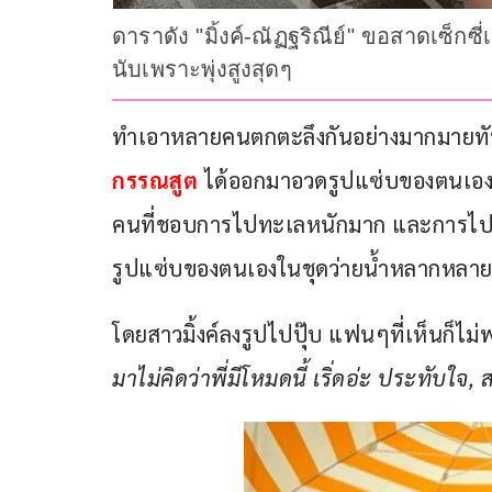
ดาราดัง "มิ้งค์-ณัฏฐริณีย์" ขอสาดเซ็กซี
นับเพราะพุ่งสูงสุดๆ
ทำเอาหลายคนตกตะลึงกันอย่างมากมายทัน
กรรณสูต
 ได้ออกมาอวดรูปแซ่บของตนเองใน
คนที่ชอบการไปทะเลหนักมาก และการไปทะเ
รูปแซ่บของตนเองในชุดว่ายน้ำหลากหลาย
โดยสาวมิ้งค์ลงรูปไปปุ๊บ แฟนๆที่เห็นก็ไ
มาไม่คิดว่าพี่มีโหมดนี้ เริ่ดอ่ะ ประทับ