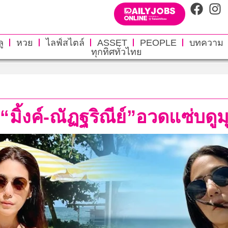
ู
หวย
ไลฟ์สไตล์
ASSET
PEOPLE
บทความ
ทุกทิศทั่วไทย
ิ้งค์-ณัฏฐริณีย์”อวดแซ่บดูม