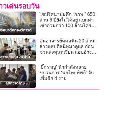
่าวเด่นรอบวัน
ไขปริศนาปมตึก “กกพ.” 650
ล้าน 6 ปียังไม่ได้อยู่ แบกค่า
เช่าอ่วมกว่า 100 ล้านใคร
จ่าย?
ตุ๋นอาจารย์หมอฟัน 20 ล้าน!
สาวแสบตีสนิทมาดูแล ก่อน
ชวนลงทุนทุเรียน แอบอ้าง
บ้านหรูกู้เงินหนี
‘บิ๊กราญ’ นำกำลังทลาย
ขบวนการ ‘พ่อไทยทิพย์’ จับ
เพิ่มอีก 4 ราย