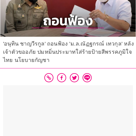
'อนุทิน ชาญวีรกูล' ถอนฟ้อง 'ม.ล.ณัฏฐกรณ์ เทวกุล' หลัง
เจ้าตัวขออภัย ปมหมิ่นประมาทใส่ร้ายป้ายสีพรรคภูมิใจ
ไทย นโยบายกัญชา