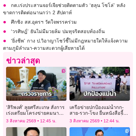
กต.เร่งประสานจอร์เจียช่วยติดตามตัว ‘ฮลุน โซโล่’ หลัง
ขาดการติดต่อนานกว่า 2 สัปดาห์
ศึกชิง สส.อุดรฯ วัดใจพรรคร่วม
‘วรศิษฎ์’ ยันไม่มีมวยล้ม ปมทุจริตสอบท้องถิ่น
‘ยิ่งชีพ’ กาง ป.วิอาญาโชว์ชี้ไม่มีกฎหมายใดให้แจ้งความ
ตามภูมิลำเนา-ความสะดวกผู้เสียหายได้
ข่าวล่าสุด
‘สิริพงศ์’ ลุยศรีสะเกษ สั่งการ
เครือข่ายปกป้องแม่น้ำกก-
เร่งเตรียมโครงข่ายคมนาคม
สาย-รวก-โขง ยื่นหนังสือจี้
รองรับเปิดด่านชายแดน ชู
เมียนมาหยุดเหมืองแร่ หวั่น
3 สิงหาคม 2569
12:45 น.
3 สิงหาคม 2569
12:44 น.
นโยบายเชิงรุกรับมือหน้าฝน
สารพิษปนเปื้อนข้ามแดน
24 ชม.