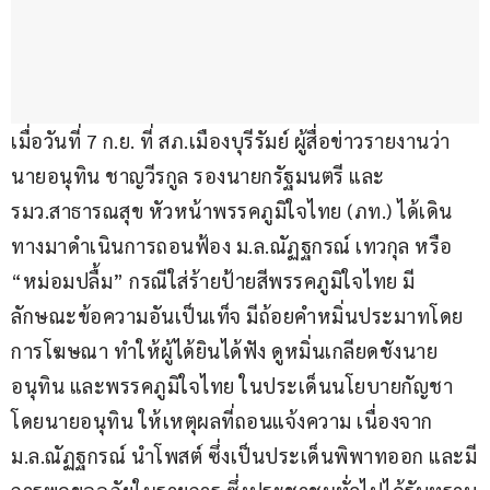
เมื่อวันที่ 7 ก.ย. ที่ สภ.เมืองบุรีรัมย์ ผู้สื่อข่าวรายงานว่า 
นายอนุทิน ชาญวีรกูล รองนายกรัฐมนตรี และ 
รมว.สาธารณสุข หัวหน้าพรรคภูมิใจไทย (ภท.) ได้เดิน
ทางมาดำเนินการถอนฟ้อง ม.ล.ณัฏฐกรณ์ เทวกุล หรือ 
“หม่อมปลื้ม” กรณีใส่ร้ายป้ายสีพรรคภูมิใจไทย มี
ลักษณะข้อความอันเป็นเท็จ มีถ้อยคำหมิ่นประมาทโดย
การโฆษณา ทำให้ผู้ได้ยินได้ฟัง ดูหมิ่นเกลียดชังนาย
อนุทิน และพรรคภูมิใจไทย ในประเด็นนโยบายกัญชา 
โดยนายอนุทิน ให้เหตุผลที่ถอนแจ้งความ เนื่องจาก 
ม.ล.ณัฏฐกรณ์ นำโพสต์ ซึ่งเป็นประเด็นพิพาทออก และมี