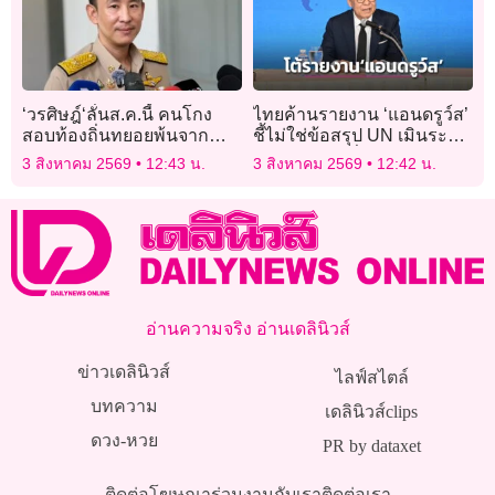
‘วรศิษฎ์‘ลั่นส.ค.นี้ คนโกง
ไทยค้านรายงาน ‘แอนดรูว์ส’
สอบท้องถิ่นทยอยพ้นจาก
ชี้ไม่ใช่ข้อสรุป UN เมินระบุ
ราชการ -เรียกเงินเดือนคืน
ความสูญเสียฝั่งไทยถูก
3 สิงหาคม 2569
12:43 น.
3 สิงหาคม 2569
12:42 น.
กัมพูชาโจมตี
อ่านความจริง อ่านเดลินิวส์
ข่าวเดลินิวส์
ไลฟ์สไตล์
บทความ
เดลินิวส์clips
ดวง-หวย
PR by dataxet
ติดต่อโฆษณา
ร่วมงานกับเรา
ติดต่อเรา