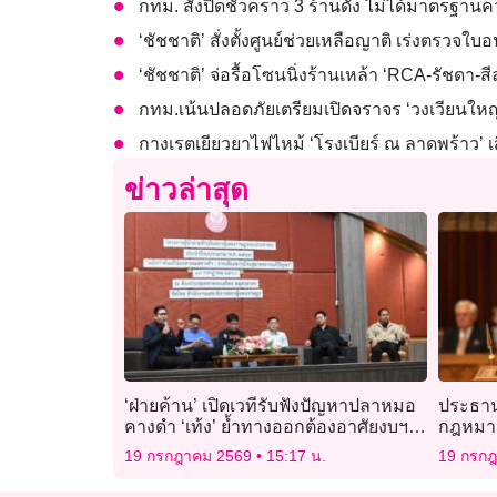
กทม. สั่งปิดชั่วคราว 3 ร้านดัง ไม่ได้มาตรฐา
‘ชัชชาติ’ สั่งตั้งศูนย์ช่วยเหลือญาติ เร่งตรวจใ
‘ชัชชาติ’ จ่อรื้อโซนนิ่งร้านเหล้า ‘RCA-รัชดา-
กทม.เน้นปลอดภัยเตรียมเปิดจราจร ‘วงเวียนใหญ่’ ฝ
กางเรตเยียวยาไฟไหม้ ‘โรงเบียร์ ณ ลาดพร้าว’ เสี
ข่าวล่าสุด
‘ฝ่ายค้าน’ เปิดเวทีรับฟังปัญหาปลาหมอ
ประธาน
คางดำ ‘เท้ง’ ย้ำทางออกต้องอาศัยงบฯ-
กฎหมาย
มาตรการรัฐ-อุดช่องโหว่กฎหมาย
แห่งรัฐ”
19 กรกฎาคม 2569
15:17 น.
19 กรก