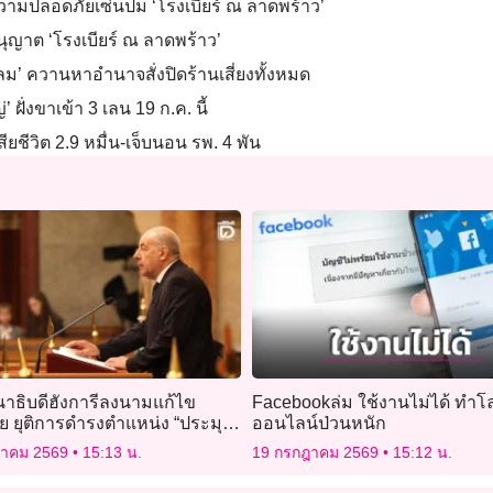
นความปลอดภัยเซ่นปม ‘โรงเบียร์ ณ ลาดพร้าว’
บอนุญาต ‘โรงเบียร์ ณ ลาดพร้าว’
สีลม’ ควานหาอำนาจสั่งปิดร้านเสี่ยงทั้งหมด
ั่งขาเข้า 3 เลน 19 ก.ค. นี้
ยชีวิต 2.9 หมื่น-เจ็บนอน รพ. 4 พัน
าธิบดีฮังการีลงนามแก้ไข
Facebookล่ม ใช้งานไม่ได้ ทำโ
 ยุติการดำรงตำแหน่ง “ประมุข
ออนไลน์ป่วนหนัก
ฎาคม 2569
15:13 น.
19 กรกฎาคม 2569
15:12 น.