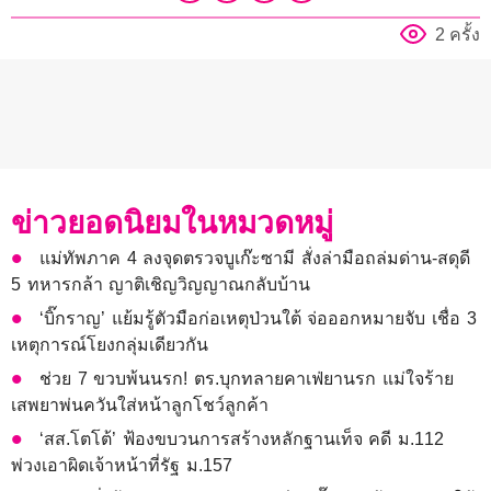
2 ครั้ง
ข่าวยอดนิยมในหมวดหมู่
แม่ทัพภาค 4 ลงจุดตรวจบูเก๊ะซามี สั่งล่ามือถล่มด่าน-สดุดี
5 ทหารกล้า ญาติเชิญวิญญาณกลับบ้าน
‘บิ๊กราญ’ แย้มรู้ตัวมือก่อเหตุป่วนใต้ จ่อออกหมายจับ เชื่อ 3
เหตุการณ์โยงกลุ่มเดียวกัน
ช่วย 7 ขวบพ้นนรก! ตร.บุกทลายคาเฟ่ยานรก แม่ใจร้าย
เสพยาพ่นควันใส่หน้าลูกโชว์ลูกค้า
‘สส.โตโต้’ ฟ้องขบวนการสร้างหลักฐานเท็จ คดี ม.112
พ่วงเอาผิดเจ้าหน้าที่รัฐ ม.157