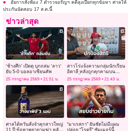
อัยการสั่งฟ้อง 7 ตำรวจอรัญฯ คดีลุงเปี๊ยกทุกข้อหา ศาลให้
ประกันนัดสอบ 17 ส.ค.นี้
ข่าวล่าสุด
‘ช้างศึก’ เปิดดุ บุกถล่ม ‘ลาว’
สาวโร่แจ้งความกลุ่มนักเรียน
ยับ 5-0 บอลอาเซียนคัพ
อิตาลี หลังถูกคุกคามบน
BTS ย้ำปกป้องสิทธิตนเอง
25 กรกฎาคม 2569
21:51 น.
25 กรกฎาคม 2569
21:43 น.
ศาลไต้หวันสั่งจำคุกสาวใหญ่
“มาเรสกา” ยันชัดไม่มีแผน
11 ปี ข้อหาพยายามฆ่า หลัง
ปล่อย “โรดรี” ซัมเมอร์นี้