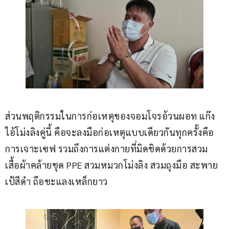
ส่วนพฤติกรรมในการก่อเหตุของจอมโจรอ้วนผอท แก๊ง
ไอ้โม่งลิงคู่นี้ คือจะลงมือก่อเหตุแบบเดียวกันทุกครั้งคือ
การเจาะเซฟ รวมถึงการแต่งกายที่มิดชิดด้วยการสวม
เสื้อผ้าคล้ายชุด PPE สวมหมวกโม่งลิง สวมถุงมือ สะพาย
เป้สีดำ ถือชะแลงเหล็กยาว