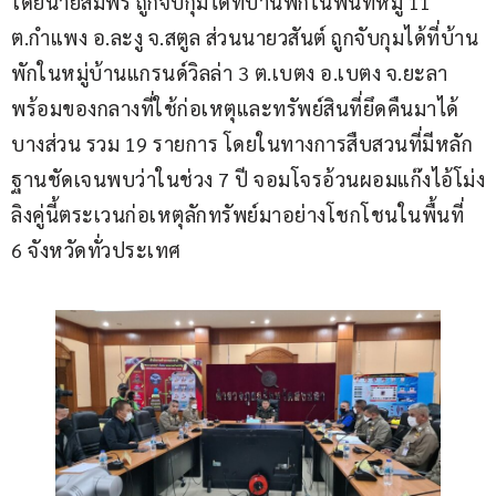
โดยนายสมพร ถูกจับกุมได้ที่บ้านพักในพื้นที่หมู่ 11 
ต.กำแพง อ.ละงู จ.สตูล ส่วนนายวสันต์ ถูกจับกุมได้ที่บ้าน
พักในหมู่บ้านแกรนด์วิลล่า 3 ต.เบตง อ.เบตง จ.ยะลา 
พร้อมของกลางที่ใช้ก่อเหตุและทรัพย์สินที่ยึดคืนมาได้
บางส่วน รวม 19 รายการ โดยในทางการสืบสวนที่มีหลัก
ฐานชัดเจนพบว่าในช่วง 7 ปี จอมโจรอ้วนผอมแก๊งไอ้โม่ง
ลิงคู่นี้ตระเวนก่อเหตุลักทรัพย์มาอย่างโชกโชนในพื้นที่ 
6 จังหวัดทั่วประเทศ