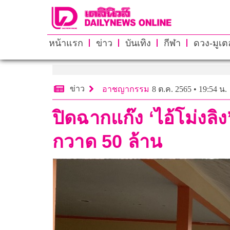
หน้าแรก
ข่าว
บันเทิง
กีฬา
ดวง-มูเตล
ข่าว
อาชญากรรม
8 ต.ค. 2565 • 19:54 น.
ปิดฉากแก๊ง ‘ไอ้โม่งล
กวาด 50 ล้าน