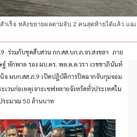
ง' สำเร็จ หลังขยายผลตามจับ 2 คนสุดท้ายได้แล้ว แฉ
.ภ.9  ร่วมกับชุดสืบสวน กก.สส.บก.ภ.จว.สงขลา  ภาย
ฐ์ หักพาล รอง ผบ.ตร. พล.ต.ต.วรา เวชชาภินันท์ 
ิจ ผบก.สส.ภ.9 เปิดปฎิบัติการปิดฉากจับกุมจอม
ี่ตระเวนก่อเหตุเจาะเซฟหลายจังหวัดทั่วประเทศใน
ไปประมาณ 50 ล้านบาท