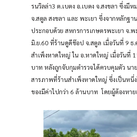
รนวิลล่า3 ต.เบตง อ.เบตง จ.สงขลา ซึ่งมีหม
จ.สตูล สงขลา และ พะเยา ซึ่งจากหลักฐานเค
ประกอบด้วย สหกรการเกษตรพะเยา จ.พะเย
มิ.ย.60 ที่ร้านดูดีช๊อป จ.สตูล เมื่อวันที
สำเพ็งหาดใหญ่ ใน อ.หาดใหญ่ เมื่อวันที่ 1
บาท หลังถูกจับกุมตำรวจได้ควบคุมตัว นา
สารภาพที่ร้านสำเพ็งหาดใหญ่ ซึ่งเป็นหนึ่
ของมีค่าไปกว่า 6 ล้านบาท  โดยผู้ต้องห