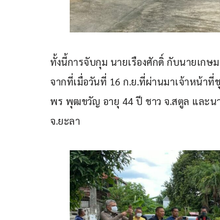
ทั้งนี้การจับกุม นายเรืองศักดิ์ กับนายเก
จากที่เมื่อวันที่ 16 ก.ย.ที่ผ่านมาเจ้าหน้าท
พร พุฒขวัญ อายุ 44 ปี ชาว จ.สตูล และนาย
จ.ยะลา