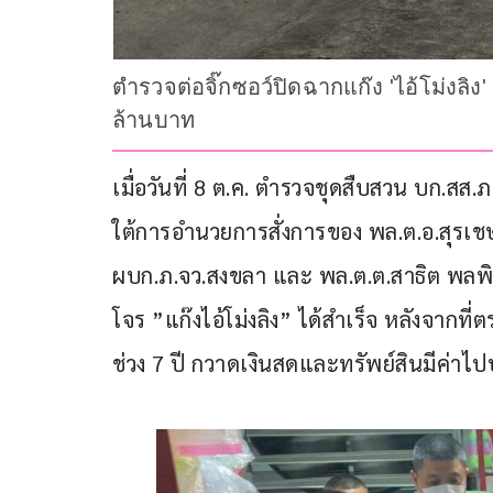
ตำรวจต่อจิ๊กซอว์ปิดฉากแก๊ง 'ไอ้โม่งลิ
ล้านบาท
เมื่อวันที่ 8 ต.ค. ตำรวจชุดสืบสวน บก.สส
ใต้การอำนวยการสั่งการของ พล.ต.อ.สุรเชษ
ผบก.ภ.จว.สงขลา และ พล.ต.ต.สาธิต พลพิน
โจร ”แก๊งไอ้โม่งลิง” ได้สำเร็จ หลังจากท
ช่วง 7 ปี กวาดเงินสดและทรัพย์สินมีค่า