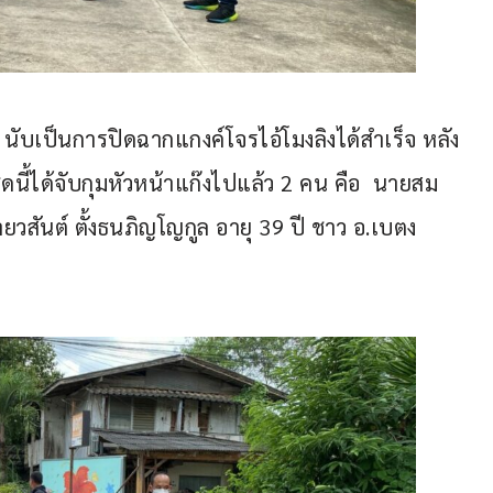
ษม นับเป็นการปิดฉากแกงค์โจรไอ้โมงลิงได้สำเร็จ หลัง
ี่ชุดนี้ได้จับกุมหัวหน้าแก๊งไปแล้ว 2 คน คือ  นายสม
วสันต์ ตั้งธนภิญโญกูล อายุ 39 ปี ชาว อ.เบตง 