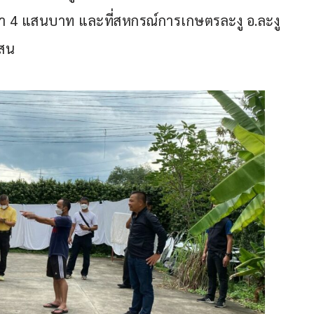
ปกว่า 4 แสนบาท และที่สหกรณ์การเกษตรละงู อ.ละงู 
แสน