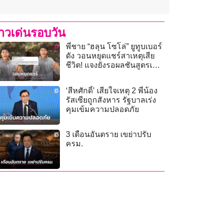
่าวเด่นรอบวัน
พี่ชาย “ฮลุน โซโล่” ยูทูบเบอร์
ดัง วอนหยุดแชร์สาเหตุเสีย
ชีวิต! แจงยังรอผลชันสูตรเป็น
ทางการ
‘สีหศักดิ์’ เสียใจเหตุ 2 พี่น้อง
รัสเซียถูกสังหาร รัฐบาลเร่ง
คุมเข้มความปลอดภัย
3 เดือนอันตราย เขย่าปรับ
ครม.