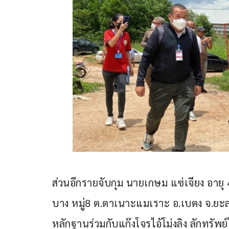
ส่วนอีกรายจับกุม นายเกษม แซ่เจียง อา
บาง หมู่8 ต.ตาเนาะแมเราะ อ.เบตง จ.ยะ
หลักฐานร่วมกับแก๊งโจรไอ้โม่งลิง ลักทรัพย์ใ