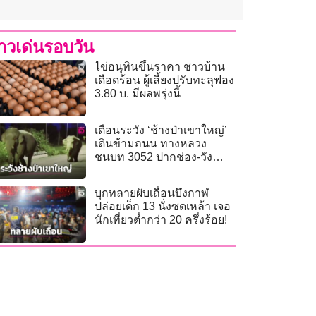
่าวเด่นรอบวัน
ไข่อนุทินขึ้นราคา ชาวบ้าน
เดือดร้อน ผู้เลี้ยงปรับทะลุฟอง
3.80 บ. มีผลพรุ่งนี้
เตือนระวัง ‘ช้างป่าเขาใหญ่’
เดินข้ามถนน ทางหลวง
ชนบท 3052 ปากช่อง-วังน้ำ
เขียว ยามวิกาล
บุกทลายผับเถื่อนบึงกาฬ
ปล่อยเด็ก 13 นั่งซดเหล้า เจอ
นักเที่ยวต่ำกว่า 20 ครึ่งร้อย!