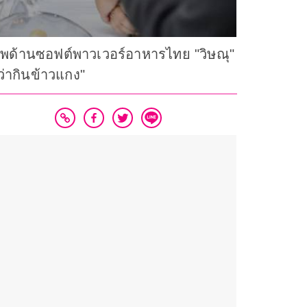
าพด้านซอฟต์พาวเวอร์อาหารไทย "วิษณุ"
ว่ากินข้าวแกง"