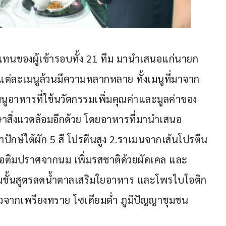
วแทนของผู้เข้ารอบทั้ง 21 ทีม มานำเสนอแก่นายก
แต่ละเมนูล้วนมีความหลากหลาย ทั้งเมนูที่มาจาก
มนูอาหารที่ใช้นวัตกรรมเพิ่มคุณค่าและมูลค่าของ
กษาสิ่งแวดล้อมอีกด้วย โดยอาหารที่มานำเสนอ 
ยำปักษ์ใต้ผัก 5 สี โปรตีนสูง 2.ราเมนจากเส้นโปรตีน
ไอติมปราศจากนม เพิ่มรสชาติด้วยผัดเคล และ
มชั้นสูตรลดน้ำตาลเสริมใยอาหาร และโพรไบโอติก
ยวจากเพรียงทราย โซเดียมต่ำ ภูมิปัญญาชุมชน 