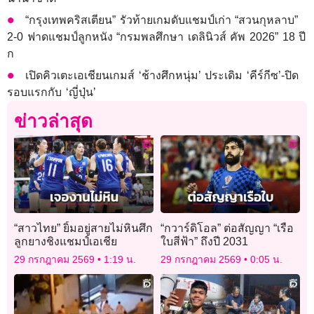
“กรุงเทพคริสเตียน” รัวท้ายเกมดับแชมป์เก่า “สวนกุหลาบ”
2-0 ฟาดแชมป์ลูกหนัง “กรมพลศึกษา เดลินิวส์ คัพ 2026” 18 ปี
ก
เปิดคิวเตะเอเชียนเกมส์ ‘ช้างศึกหนุ่ม’ ประเดิม ‘คีร์กีซ’-ปิด
รอบแรกกับ ‘ญี่ปุ่น’
ข่าวล่าสุด
“สาวไทย” ยิ้มอยู่สายไม่หินศึก
“กวาร์ดิโอล” ต่อสัญญา “เรือ
ลูกยางชิงแชมป์เอเชีย
ใบสีฟ้า” ถึงปี 2031
29 กรกฎาคม 2569
1:19 น.
29 กรกฎาคม 2569
0:05 น.