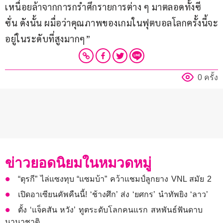
เหนื่อยล้าจากการกรำศึกรายการต่าง ๆ มาตลอดทั้งซี
ซั่น ดังนั้น ผมื่อว่าคุณภาพของเกมในฟุตบอลโลกครั้งนี้จะ
อยู่ในระดับที่สูงมากๆ” 
0 ครั้ง
ข่าวยอดนิยมในหมวดหมู่
“ตุรกี” ไล่แซงทุบ “แซมบ้า” คว้าแชมป์ลูกยาง VNL สมัย 2
เปิดอาเซียนคัพคืนนี้! ‘ช้างศึก’ ส่ง ‘ยศกร’ นำทัพยิง ‘ลาว’
ตั้ง ‘แจ็คสัน หวัง’ ทูตระดับโลกคนแรก สหพันธ์ฟันดาบ
นานาชาติ