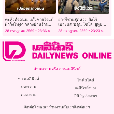
ตะลึงทั้งถนน! แก๊งชายวิ่งแก้
ย่า-พี่ชายสุดห่วง! ยังไร้
ผ้าวิ่งโทงๆ กลางย่านร้าน
เบาะแส ‘ฮลุน โซโล่’ ยูทูบ
อาหารชื่อดังในออสเตรเลีย
เบอร์ชื่อดังหายตัวปริศนา
28 กรกฎาคม 2569
23:36 น.
28 กรกฎาคม 2569
23:23 น.
จอร์เจีย
อ่านความจริง อ่านเดลินิวส์
ข่าวเดลินิวส์
ไลฟ์สไตล์
บทความ
เดลินิวส์clips
ดวง-หวย
PR by dataxet
ติดต่อโฆษณา
ร่วมงานกับเรา
ติดต่อเรา