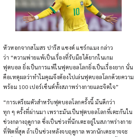
หัวหอกจากสโมสร ปารีส แซงต์ แชร์กแมง กล่าว
ว่า “ความพ่ายแพ้เป็นเรื่องที่รับมือได้ยากในเกม
ฟุตบอล ยิ่งเป็นการแพ้ในฟุตบอลโลกยิ่งเป็นเรื่องยาก นั่น
คือเหตุผลว่าทำไมคุณจึงต้องไปเล่นฟุตบอลโลกด้วยความ
พร้อม 100 เปอร์เซ็นต์ทั้งสภาพร่างกายและจิตใจ”
“การเตรียมตัวสำหรับฟุตบอลโลกครั้งนี้ มันดีกว่า
ทุก ๆ ครั้งที่ผ่านมา เพราะมันเป็นฟุตบอลโลกที่เตะกันใน
ช่วงกลางฤดูกาล ซึ่งเป็นช่วงที่นักเตะอยู่ในสภาพร่างกาย
ที่ฟิตที่สุด ถ้าเป็นช่วงหลังจบฤดูกาล พวกนักเตะอาจจะ