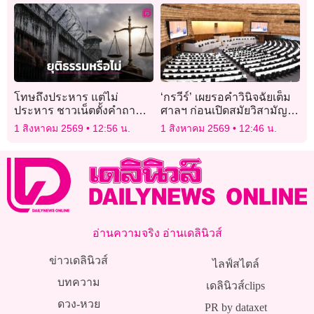
โทษถึงประหาร แต่ไม่
‘กรวีร์’ เผยรอคำวินิจฉัยเต็ม
ประหาร ชาวเน็ตตั้งคำถาม
ศาลฯ ก่อนเปิดสมัยวิสามัญ
‘ยุติธรรมแล้วหรือไม่?’
ถก พ.ร.ก.กู้เงิน 4 แสนล้าน
1 สิงหาคม 2569
12:56 น.
1 สิงหาคม 2569
12:46 น.
หรือไม่
อ่านความจริง อ่านเดลินิวส์
ข่าวเดลินิวส์
ไลฟ์สไตล์
บทความ
เดลินิวส์clips
ดวง-หวย
PR by dataxet