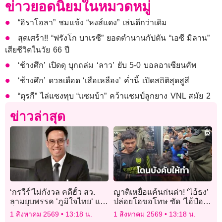
ข่าวยอดนิยมในหมวดหมู่
“อิราโอลา” ชมแข้ง “หงส์แดง” เล่นดีกว่าเดิม
สุดเศร้า!! “ฟรังโก บาเรซี” ยอดตำนานกัปตัน “เอซี มิลาน”
เสียชีวิตในวัย 66 ปี
‘ช้างศึก’ เปิดดุ บุกถล่ม ‘ลาว’ ยับ 5-0 บอลอาเซียนคัพ
‘ช้างศึก’ ดวลเดือด ‘เสือเหลือง’ ค่ำนี้ เปิดสถิติสุดสูสี
“ตุรกี” ไล่แซงทุบ “แซมบ้า” คว้าแชมป์ลูกยาง VNL สมัย 2
ข่าวล่าสุด
‘กรวีร์’ไม่กังวล คดีฮั้ว สว.
ญาติเหยื่อแค้นก่นด่า! ‘ไอ้ธง’
ลามยุบพรรค ‘ภูมิใจไทย‘ แค่
ปล่อยโฮขอโทษ ซัด ‘ไอ้ป๋อง’
ปั่นกระแสกดดัน กกต.
บังคับให้ทำ
1 สิงหาคม 2569
13:18 น.
1 สิงหาคม 2569
13:18 น.