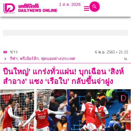
1 ส.ค. 2026
ข่าว
6 พ.ย. 2565 • 21:15
,
,
กีฬา
พรีเมียร์ลีก
ฟุตบอลต่างประเทศ
น.
ปืนใหญ่’ แกร่งทั่วแผ่น! บุกเฉือน ‘สิงห์
สำอาง’ แซง ‘เรือใบ’ กลับขึ้นจ่าฝูง