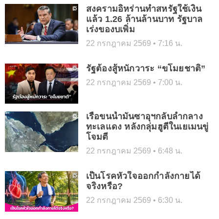
สงครามอิหร่านทำสหรัฐใช้เงิน
แล้ว 1.26 ล้านล้านบาท รัฐบาล
เร่งของบเพิ่ม
22 กรกฎาคม 2569
7:16 น.
รัฐต้องสู้หนักวาระ “ขโมยชาติ”
22 กรกฎาคม 2569
7:00 น.
เรือขนน้ำมันซาอุฯกลับลำกลาง
ทะเลแดง หลังกลุ่มฮูตีในเยเมนขู่
โจมตี
22 กรกฎาคม 2569
6:48 น.
เป็นโรคหัวใจออกกำลังกายได้
จริงหรือ?
22 กรกฎาคม 2569
6:30 น.