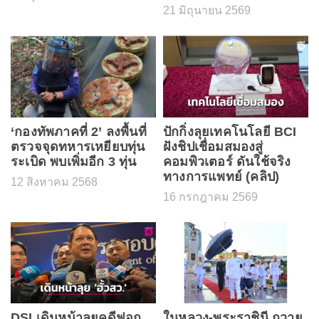
21 มิถุนายน 2569
‘กองทัพภาคที่ 2’ ลงพื้นที่
ปักกิ่งลุยเทคโนโลยี BCI
ตรวจจุดทหารเหยียบทุ่น
ฝังชิปเชื่อมสมองสู่
ระเบิด พบเพิ่มอีก 3 ทุ่น
คอมพิวเตอร์ ดันใช้จริง
ทางการแพทย์ (คลิป)
12 สิงหาคม 2568
16 กรกฎาคม 2569
DSI เดินหน้าลุยคดีฟอก
ในหลวง-พระราชินี ถวาย