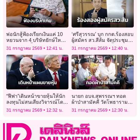
พ่อนักสู้ฟ้องเรียกเงินแค่ 10
‘ศรีสุวรรณ’ บุก กกต.ร้องสอบ
หยวนจาก 4 บริษัทยักษ์ใหญ่
ผู้สมัคร สว.สีส้ม จัดประชุม
วงการเกม จี้สังคายนาระบบ
ก่อนเลือก เข้าข่ายฮั้วด้วย
31 กรกฎาคม 2569
12:41 น.
31 กรกฎาคม 2569
12:40 น.
กันเด็กติดเกม
หรือไม่
“ฟีฟา”เดินหน้าขายหุ้นให้นัก
นายก อบจ.สุพรรณฯ ทอด
ลงทุนไม่สนเสียงวิจารณ์โดย
ผ้าป่าสามัคคี วัดโพธาราม
เฉพาะจากยูฟา
ระดมทุนสาธารณประโยชน์
31 กรกฎาคม 2569
12:32 น.
31 กรกฎาคม 2569
12:30 น.