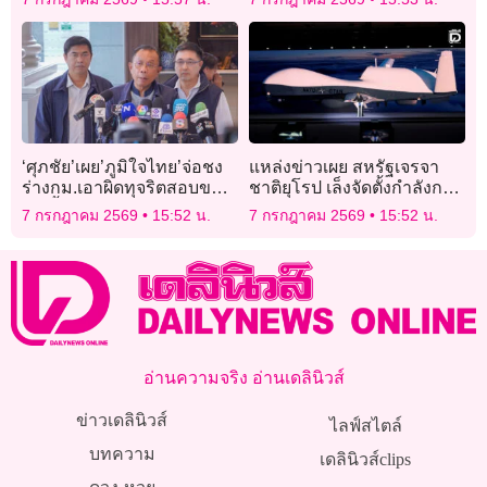
‘เฉาก๊วย’ 4 ถุงใหญ่ไม่เหลือ
‘ศุภชัย’เผย’ภูมิใจไทย’จ่อชง
แหล่งข่าวเผย สหรัฐเจรจา
ร่างกม.เอาผิดทุจริตสอบข
ชาติยุโรป เล็งจัดตั้งกำลังการ
รก.ทั้งระบบ ฟันโทษหนักจำ
ผลิตขีปนาวุธร่วมกัน
7 กรกฎาคม 2569
15:52 น.
7 กรกฎาคม 2569
15:52 น.
คุกไม่เกิน 15 ปี
อ่านความจริง อ่านเดลินิวส์
ข่าวเดลินิวส์
ไลฟ์สไตล์
บทความ
เดลินิวส์clips