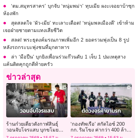
‘ตม.สมุทรสาคร’ บุกจับ ‘หนุ่มพม่า’ ทุบเมีย ผงะเจอยาบ้าซุก
ห้องพัก
สุดสลดใจ ‘ผัว-เมีย’ ทะเลาะเดือด! ‘หนุ่มพลเมืองดี’ เข้าห้าม
เจอฝ่ายชายตามแทงเสียชีวิต
สลด! พระธุดงค์มรณภาพเพิ่มอีก 2 ยอดรวมพุ่งเป็น 8 รูป
หลังรถกระบะพุ่งชนที่มุกดาหาร
ล่า ‘มือปืน’ บุกยิงเพื่อนร่วมก๊วนดับ 1 เจ็บ 1 ปมเหตุสาง
แค้นติดคุกถูกตีท้ายครัว
ข่าวล่าสุด
ร้านก๋วยเตี๋ยวดังกาฬสินธุ์
‘กองทัพเรือ’ สกัดไอซ์ 200
วอนจับโจรแสบ บุกขโมย
กก. ริมโขง ค่ากว่า 400 ล้าน
ของกินในร้าน กวาด
ตัดวงจรค้ายาข้ามชาติ
7 กรกฎาคม 2569
15:57 น.
7 กรกฎาคม 2569
15:53 น.