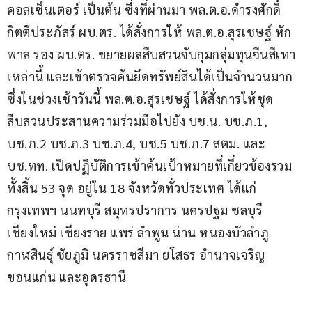
คอลเซ็นเตอร์ เป็นต้น ซึ่งที่ผ่านมา พล.ต.อ.ดำรงศักดิ์ 
กิตติประภัสร์ ผบ.ตร. ได้สั่งการให้ พล.ต.อ.สุรเชษฐ์ หัก
พาล รอง ผบ.ตร. ขยายผลสืบสวนจับกุมกลุ่มทุนจีนสีเทา
เหล่านี้ และเข้าตรวจค้นยึดทรัพย์สินได้เป็นจำนวนมาก 
ซึ่งในช่วงเช้าวันนี้ พล.ต.อ.สุรเชษฐ์ ได้สั่งการให้ชุด
สืบสวนประสานความร่วมมือไปยัง บช.น. บช.ภ.1, 
บช.ภ.2 บช.ภ.3 บช.ภ.4, บช.5 บช.ภ.7 สตม. และ 
บช.ทท. เปิดปฏิบัติการเข้าค้นเป้าหมายที่เกี่ยวข้องรวม
ทั้งสิ้น 53 จุด อยู่ใน 18 จังหวัดทั่วประเทศ ได้แก่ 
กรุงเทพฯ นนทบุรี สมุทรปราการ นครปฐม ชลบุรี 
เชียงใหม่ เชียงราย แพร่ ลำพูน น่าน หนองบัวลำภู 
กาฬสินธุ์ ชัยภูมิ นครราชสีมา ยโสธร อำนาจเจริญ 
ขอนแก่น และอุดรธานี