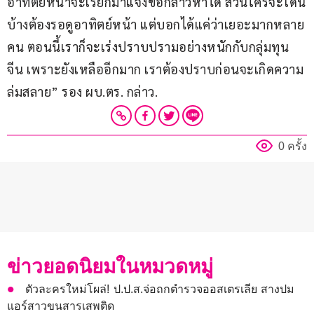
อาทิตย์หน้าจะเรียกมาแจ้งข้อกล่าวหาได้ ส่วนใครจะโดน
บ้างต้องรอดูอาทิตย์หน้า แต่บอกได้แค่ว่าเยอะมากหลาย
คน ตอนนี้เราก็จะเร่งปราบปรามอย่างหนักกับกลุ่มทุน
จีน เพราะยังเหลืออีกมาก เราต้องปราบก่อนจะเกิดความ
ล่มสลาย” รอง ผบ.ตร. กล่าว.
0 ครั้ง
ข่าวยอดนิยมในหมวดหมู่
ตัวละครใหม่โผล่! ป.ป.ส.จ่อถกตำรวจออสเตรเลีย สางปม
แอร์สาวขนสารเสพติด