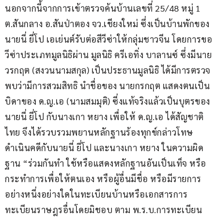
นอกจากนี้จากการเข้าตรวจค้นบ้านเลขที่ 25/48 หมู่ 1 
ต.สันกลาง อ.สันป่าตอง จว.เชียงใหม่ ซึ่งเป็นบ้านพักของ
นายนี่ ยี่โป เอเย่นต์รับต่อสีวีซ่าให้กลุ่มชาวจีน โดยการขอ
วีซ่าประเภทมูลนิธิผ่าน มูลนิธิ ครีเอทิ่ง บาลานซ์ ซึ่งมีนาย
วรกฤต (สงวนนามสกุล) เป็นประธานมูลนิธิ ได้มีการตรวจ
พบว่ามีการสวมสิทธิ นำชื่อของ นายกรกฤต แสดงตนเป็น
บิดาของ ด.ญ.เอ (นามสมมุติ) ซี่งแท้จริงแล้วเป็นบุตรของ
นายนี่ ยี่โป กับนางเกา หยาง เพื่อให้ ด.ญ.เอ ได้สัญชาติ
ไทย จึงได้รวบรวมพยานหลักฐานร้องทุกข์กล่าวโทษ
ดำเนินคดีกับนายนี่ ยี่โป และนางเกา หยาง ในความผิด
ฐาน “ร่วมกันทำ ใช้หรือแสดงหลักฐานอันเป็นเท็จ หรือ
กระทำการเพื่อให้ตนเอง หรือผู้อื่นมีชื่อ หรือมีรายการ
อย่างหนี่งอย่างใดในทะเบียนบ้านหรือเอกสารการ
ทะเบียนราษฎรอื่นโดยมิชอบ ตาม พ.ร.บ.การทะเบียน