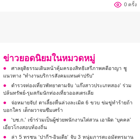
0 ครั้ง
ข่าวยอดนิยมในหมวดหมู่
ศาลยุติธรรมเดินหน้าคุ้มครองสิทธิเสรีภาพคดีอาญา ชู
แนวทาง “ทำงานบริการสังคมแทนค่าปรับ”
ตำรวจท่องเที่ยวพัทยาตามจับ ‘แก๊งสาวประเภทสอง’ ร่วม
ปล้นทรัพย์-รุมสกัมนักท่องเที่ยวออสเตรเลีย
จ่อหมายจับ! ตาเลี้ยงหื่นล่วงละเมิด 6 ขวบ ข่มขู่ทำร้ายถ้า
บอกใคร เด็กผวาจนซึมเศร้า
‘บช.ก.’ เข้าร่วมเป็นผู้ช่วยพนักงานไต่สวน เอาผิด ‘บุคคล’
เอี่ยวโกงสอบท้องถิ่น
ล่า 5 ทรชน ‘ปากีฯ-อินเดีย’ จับ 3 หนุ่มภารตะอมัดทรมาน