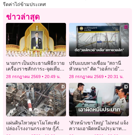
รีดค่าไถ่ข้ามประเทศ
ข่าวล่าสุด
นายกฯ เป็นประธานพิธีถวาย
ปรับแบบทางเชื่อม “สถานี
เครื่องราชสักการะ-จุดเทียน
หัวหมาก” ตัด “วอล์กเวย์”
ถวายพระพรชัยมงคลเฉลิม
เหลือแค่ “สกายวอล์ก”
28 กรกฎาคม 2569
20:49 น.
28 กรกฎาคม 2569
20:31 น.
พระชนมพรรษาพระบาท
สมเด็จพระเจ้าอยู่หัว
แผ่นดินไหวคุมาโมโตะพัง
‘หัวหน้าเขาใหญ่’ ไม่ทน! แจ้ง
ปล่องโรงงานกระดาษ กู้ภัย
ความเอาผิดหมิ่นประมาท
เร่งค้นหาผู้สูญหาย
เพจชมรมจิตอาสาเพื่อผู้