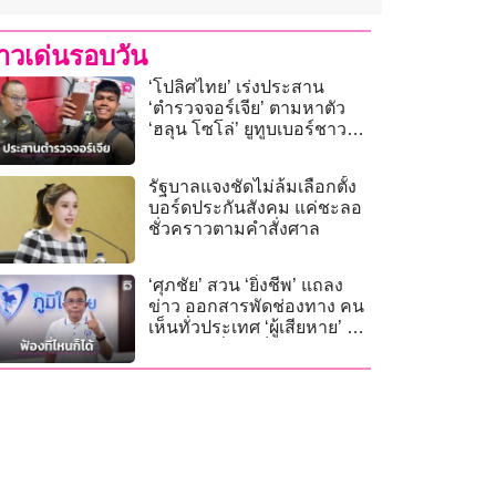
่าวเด่นรอบวัน
‘โปลิศไทย’ เร่งประสาน
‘ตำรวจจอร์เจีย’ ตามหาตัว
‘ฮลุน โซโล่’ ยูทูบเบอร์ชาว
ไทย
รัฐบาลแจงชัดไม่ล้มเลือกตั้ง
บอร์ดประกันสังคม แค่ชะลอ
ชั่วคราวตามคำสั่งศาล
‘ศุภชัย’ สวน ‘ยิ่งชีพ’ แถลง
ข่าว ออกสารพัดช่องทาง คน
เห็นทั่วประเทศ ‘ผู้เสียหาย’ จะ
ร้องทุกข์ที่ไหนก็ได้