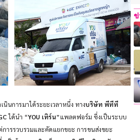
ข
นินการมาได้ระยะเวลาหนึ่ง ทาง
บริษัท พีทีที 
GC
 ได้นำ “
YOU 
เทิร์น
”แพลตฟอร์ม ซึ่งเป็นระบบ
งแต่การรวบรวมและคัดแยกขยะ การขนส่งขยะ