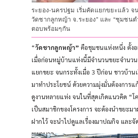
ระยอง-นครปฐม เริ่มคัดแยกขยะแล้ว จ
วัดชากลูกหญ้า จ.ระยอง” และ “ชุมชนต
ตอบพร้อมๆกัน
“
วัดชากลูกหญ้า”
 คือชุมชนแห่งหนึ่ง ตั้ง
เมื่อก่อนหมู่บ้านแห่งนี้มีจำนวนขยะจำนวน
แยกขยะ จนกระทั้งเมื่อ 3 ปีก่อน ชาวบ้านเ
มาทำประโยชน์ ด้วยความมุ่งมั่นต้องการแ
ดูงานหลายแห่ง จนในที่สุดเกิดแนวคิด “
เป็นสมาชิกของโครงการ จะต้องนำขยะมาฝ
ฝากไว้ จะนำไปดูแลเรื่องฌาปณกิจ และจัด
พยาบาล