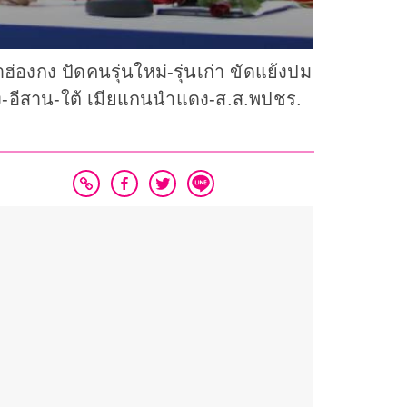
่องกง ปัดคนรุ่นใหม่-รุ่นเก่า ขัดแย้งปม
-กลาง-อีสาน-ใต้ เมียแกนนำแดง-ส.ส.พปชร.