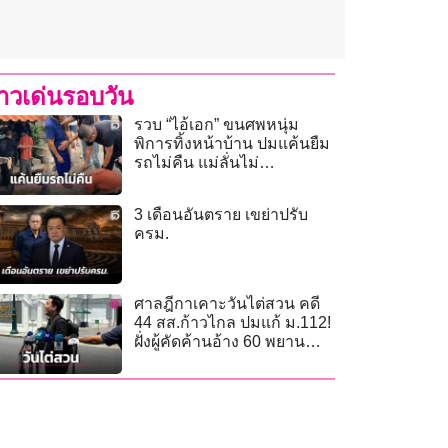
่าวเด่นรอบวัน
รวบ “ไอ้เอก” ขนศพหนุ่ม
พิการทิ้งหน้าบ้าน ปมแค้นยืม
รถไม่คืน แม่ลั่นไม่
อโหสิกรรม!
3 เดือนอันตราย เขย่าปรับ
ครม.
ศาลฎีกาเคาะวันไต่สวน คดี
44 สส.ก้าวไกล ปมแก้ ม.112!
ฝั่งผู้คัดค้านอ้าง 60 พยาน
ลากยาวถึง พ.ค. 70