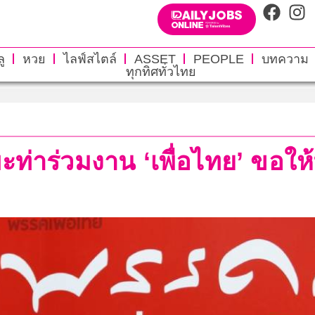
ู
หวย
ไลฟ์สไตล์
ASSET
PEOPLE
บทความ
ทุกทิศทั่วไทย
บะท่าร่วมงาน ‘เพื่อไทย’ ขอให