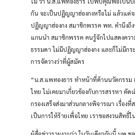
ไม่ ว่า น.ส.แพทองธาร ไปพบคุณพ่อเป็นปก
กัน จะเป็นปฏิญญาฮ่องกงหรือไม่ แล้วแต่จะว
ปฏิญญาฮ่องกง สมาชิกพรรค พท. คำนึงถึงข
แกนนำ สมาชิกพรรค คนรู้จักไปแสดงความยิน
ธรรมดา ไม่มีปฏิญญาฮ่องกง และก็ไม่มีกระแส
การจัดวางว่าที่ผู้สมัคร 
“น.ส.แพทองธาร ทำหน้าที่ด้านนวัตกรรม แส
ไทย ไม่เคยมาเกี่ยวข้องกับการสรรหา คัดเล
กรองเสร็จส่งมาส่วนกลางพิจารณา เรื่องที่ส
เป็นการให้ร้ายเพื่อไทย เราขอสงวนสิทธิ์
ผู้สื่อข่าวรายงานว่า ในวันเดียวกันนี้ น