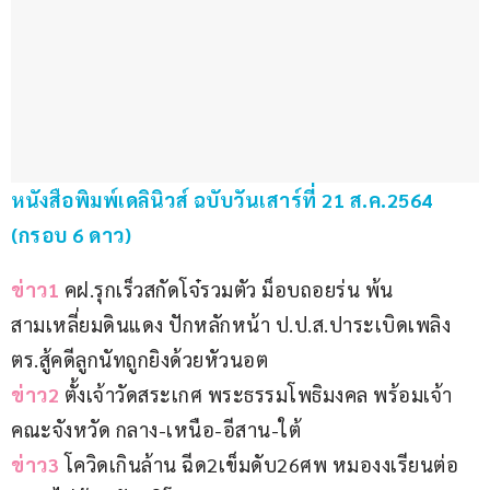
หนังสือพิมพ์เดลินิวส์ ฉบับวันเสาร์ที่ 21 ส.ค.2564 
(กรอบ 6 ดาว)
ข่าว1
 คฝ.รุกเร็วสกัดโจ๋รวมตัว ม็อบถอยร่น พ้น
สามเหลี่ยมดินแดง ปักหลักหน้า ป.ป.ส.ปาระเบิดเพลิง 
ตร.สู้คดีลูกนัทถูกยิงด้วยหัวนอต
ข่าว2
 ตั้งเจ้าวัดสระเกศ พระธรรมโพธิมงคล พร้อมเจ้า
คณะจังหวัด กลาง-เหนือ-อีสาน-ใต้
ข่าว3
 โควิดเกินล้าน ฉีด2เข็มดับ26ศพ หมองงเรียนต่อ