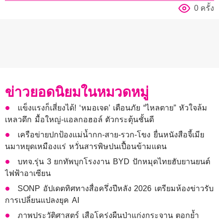
0 ครั้ง
ข่าวยอดนิยมในหมวดหมู่
แข็งแรงก็เสี่ยงได้! ‘หมอเจด’ เตือนภัย “ไหลตาย” หัวใจล้ม
เหลวดึก มื้อใหญ่-แอลกอฮอล์ ตัวกระตุ้นชั้นดี
เครือข่ายปกป้องแม่น้ำกก-สาย-รวก-โขง ยื่นหนังสือจี้เมีย
นมาหยุดเหมืองแร่ หวั่นสารพิษปนเปื้อนข้ามแดน
บทจ.รุ่น 3 ยกทัพบุกโรงงาน BYD ปักหมุดไทยฮับยานยนต์
ไฟฟ้าอาเซียน
SONP อัปเดตทิศทางสื่อครึ่งปีหลัง 2026 เตรียมห้องข่าวรับ
การเปลี่ยนแปลงยุค AI
ภาพประวัติศาสตร์ เสือโคร่งผืนป่าแก่งกระจาน ตอกย้ำ