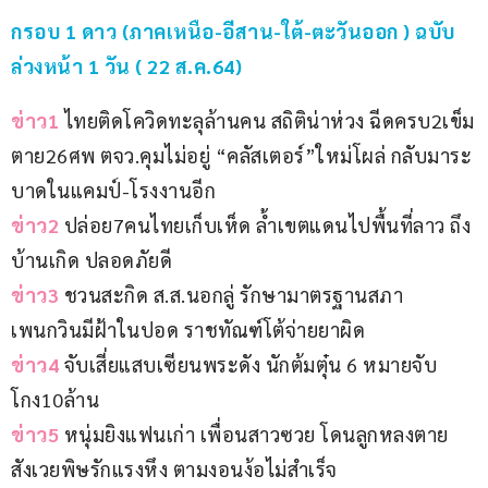
กรอบ 1 ดาว (ภาคเหนือ-อีสาน-ใต้-ตะวันออก ) ฉบับ
ล่วงหน้า 1 วัน ( 22 ส.ค.64)
ข่าว1 
ไทยติดโควิดทะลุล้านคน สถิติน่าห่วง ฉีดครบ2เข็ม
ตาย26ศพ ตจว.คุมไม่อยู่ “คลัสเตอร์”ใหม่โผล่ กลับมาระ
บาดในแคมป์-โรงงานอีก
ข่าว2
 ปล่อย7คนไทยเก็บเห็ด ล้ำเขตแดนไปพื้นที่ลาว ถึง
บ้านเกิด ปลอดภัยดี
ข่าว3
 ชวนสะกิด ส.ส.นอกลู่ รักษามาตรฐานสภา 
เพนกวินมีฝ้าในปอด ราชทัณฑ์โต้จ่ายยาผิด
ข่าว4
 จับเสี่ยแสบเซียนพระดัง นักต้มตุ๋น 6 หมายจับ 
โกง10ล้าน
ข่าว5 
หนุ่มยิงแฟนเก่า เพื่อนสาวซวย โดนลูกหลงตาย 
สังเวยพิษรักแรงหึง ตามงอนง้อไม่สำเร็จ