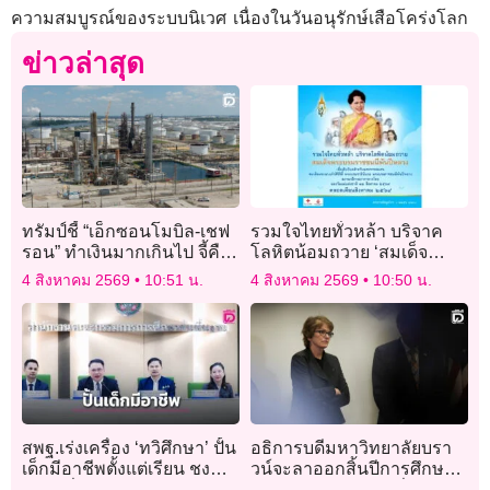
ความสมบูรณ์ของระบบนิเวศ เนื่องในวันอนุรักษ์เสือโคร่งโลก
ข่าวล่าสุด
ทรัมป์ชี้ “เอ็กซอนโมบิล-เชฟ
รวมใจไทยทั่วหล้า บริจาค
รอน” ทำเงินมากเกินไป จี้คืน
โลหิตน้อมถวาย ‘สมเด็จ
กำไรช่วยประชาชน
พระบรมราชชนนีพันปีหลวง’
4 สิงหาคม 2569
10:51 น.
4 สิงหาคม 2569
10:50 น.
วันที่ 10 – 14 สิงหาคม 2569
สพฐ.เร่งเครื่อง ‘ทวิศึกษา’ ปั้น
อธิการบดีมหาวิทยาลัยบรา
เด็กมีอาชีพตั้งแต่เรียน ชง
วน์จะลาออกสิ้นปีการศึกษา
ขยายทั่วประเทศ
หลังปะทะกับทรัมป์เรื่องเงิน