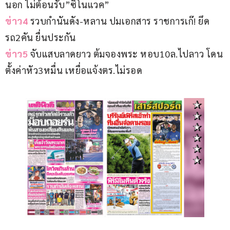
นอก ไม่ต้อนรับ”ซิโนแวค”
ข่าว4
 รวบกำนันดัง-หลาน ปมเอกสาร ราชการเก๊! ยึด
รถ2คัน ยื่นประกัน
ข่าว5
 จับแสบลาดยาว ต้มจองพระ หอบ10ล.ไปลาว โดน
ตั้งค่าหัว3หมื่น เหยื่อแจ้งตร.ไม่รอด